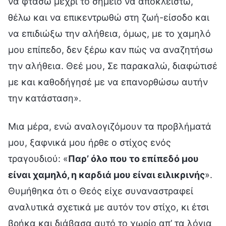
να φτάσω μέχρι το σημείο να αποκλειστώ,
θέλω και να επικεντρωθώ στη ζωή-είσοδο και
να επιδιώξω την αλήθεια, όμως, με το χαμηλό
μου επίπεδο, δεν ξέρω καν πώς να αναζητήσω
την αλήθεια. Θεέ μου, Σε παρακαλώ, διαφώτισέ
με και καθοδήγησέ με να επανορθώσω αυτήν
την κατάσταση».
Μια μέρα, ενώ αναλογιζόμουν τα προβλήματά
μου, ξαφνικά μου ήρθε ο στίχος ενός
τραγουδιού: «
Παρ’ όλο που το επίπεδό μου
είναι χαμηλό, η καρδιά μου είναι ειλικρινής
».
Θυμήθηκα ότι ο Θεός είχε συναναστραφεί
αναλυτικά σχετικά με αυτόν τον στίχο, κι έτσι
βρήκα και διάβασα αυτό το χωρίο απ’ τα λόγια