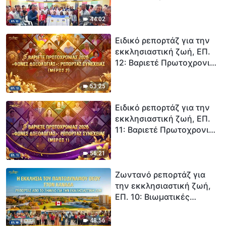
μαρτυρίες από μια
εκκλησία στην Ανατολική
44:02
Κένυα: Υπάρχει μια οδός
για την κάθαρση από την
Ειδικό ρεπορτάζ για την
αμαρτία
εκκλησιαστική ζωή, ΕΠ.
12: Βαριετέ Πρωτοχρονιάς
2026 «Φωνές
δοξολογίας»: Ρεπορτάζ
53:25
συνέχειας (Μέρος 2)
Ειδικό ρεπορτάζ για την
εκκλησιαστική ζωή, ΕΠ.
11: Βαριετέ Πρωτοχρονιάς
2026 «Φωνές
δοξολογίας»: Ρεπορτάζ
56:21
συνέχειας (Μέρος 1)
Ζωντανό ρεπορτάζ για
την εκκλησιαστική ζωή,
ΕΠ. 10: Βιωματικές
μαρτυρίες από την
Εκκλησία στον Καναδά: Η
48:56