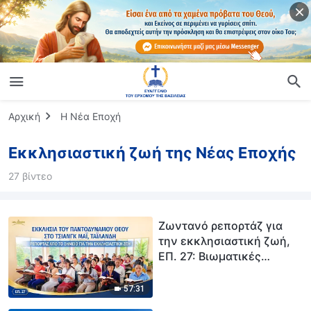
Αρχική
Η Νέα Εποχή
Εκκλησιαστική ζωή της Νέας Εποχής
27 βίντεο
Ζωντανό ρεπορτάζ για
την εκκλησιαστική ζωή,
ΕΠ. 27: Βιωματικές
μαρτυρίες από την
Εκκλησία του
57:31
Παντοδύναμου Θεού στο