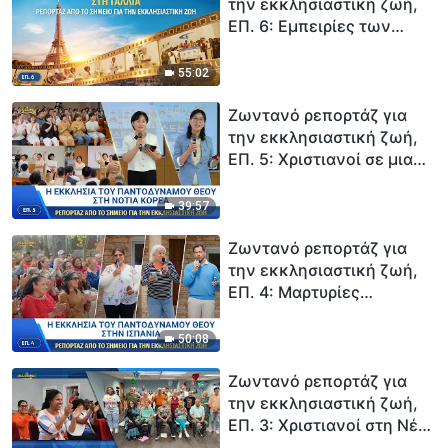
απελευθερώνει από τα
την εκκλησιαστική ζωή,
δεσμά της φήμης, του
ΕΠ. 6: Εμπειρίες των
κέρδους και της θέσης
χριστιανών της
Εκκλησίας στη Γαλλία: Οι
55:02
προϋποθέσεις για την
είσοδο στη βασιλεία των
Ζωντανό ρεπορτάζ για
ουρανών
την εκκλησιαστική ζωή,
ΕΠ. 5: Χριστιανοί σε μια
εκκλησία της Σεούλ
μοιράζονται τις εμπειρίες
39:57
τους — Μόνο
κατανοώντας την αλήθεια
Ζωντανό ρεπορτάζ για
μπορείς να κάνεις τις
την εκκλησιαστική ζωή,
σωστές επιλογές
ΕΠ. 4: Μαρτυρίες
χριστιανών στην
Εκκλησία της Ισπανίας —
50:08
Η αλήθεια ελευθερώνει
τους ανθρώπους
Ζωντανό ρεπορτάζ για
την εκκλησιαστική ζωή,
ΕΠ. 3: Χριστιανοί στη Νέα
Υόρκη και την