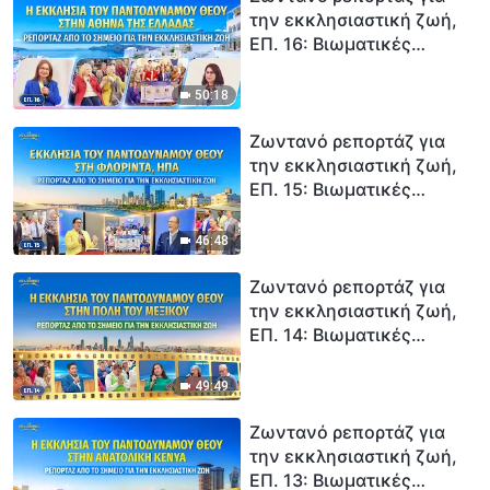
την εκκλησιαστική ζωή,
ΕΠ. 16: Βιωματικές
μαρτυρίες από την
Εκκλησία του
50:18
Παντοδύναμου Θεού στην
Αθήνα της Ελλάδας:
Ζωντανό ρεπορτάζ για
Βιώνοντας την κρίση και
την εκκλησιαστική ζωή,
την κάθαρση από την
ΕΠ. 15: Βιωματικές
αμαρτία
μαρτυρίες από την
Εκκλησία του
46:48
Παντοδύναμου Θεού στη
Φλόριντα: Η κρίση του
Ζωντανό ρεπορτάζ για
Θεού μάς έχει καθάρει
την εκκλησιαστική ζωή,
ΕΠ. 14: Βιωματικές
μαρτυρίες από την
Εκκλησία στην Πόλη του
49:49
Μεξικού: Η κρίση των
λόγων του Θεού μάς
Ζωντανό ρεπορτάζ για
εξαγνίζει
την εκκλησιαστική ζωή,
ΕΠ. 13: Βιωματικές