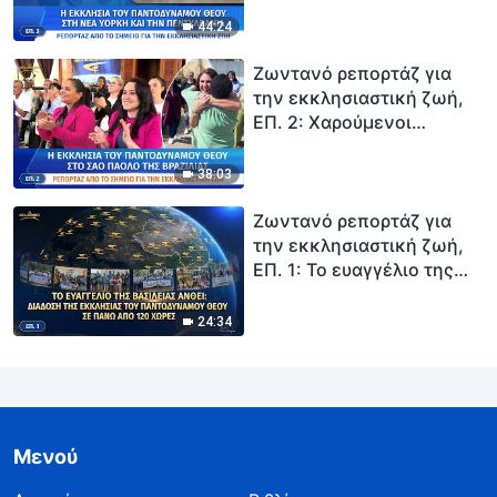
Πενσυλβάνια βρίσκουν
44:24
πνευματική τροφή στη
λατρεία του Θεού
Ζωντανό ρεπορτάζ για
την εκκλησιαστική ζωή,
ΕΠ. 2: Χαρούμενοι
χριστιανοί στην Εκκλησία
του Παντοδύναμου Θεού
38:03
στη Βραζιλία
απολαμβάνουν την
Ζωντανό ρεπορτάζ για
εκκλησιαστική ζωή της
την εκκλησιαστική ζωή,
νέας εποχής
ΕΠ. 1: Το ευαγγέλιο της
βασιλείας ανθεί: Διάδοση
της Εκκλησίας του
24:34
Παντοδύναμου Θεού σε
πάνω από 120 χώρες
Μενού