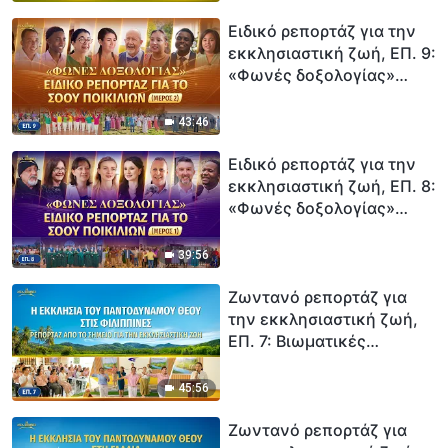
κρίση του Θεού είναι το
φως της σωτηρίας
Ειδικό ρεπορτάζ για την
εκκλησιαστική ζωή, ΕΠ. 9:
«Φωνές δοξολογίας»
Ειδικό ρεπορτάζ για το
σόου ποικιλιών (Μέρος 2)
43:46
Ειδικό ρεπορτάζ για την
εκκλησιαστική ζωή, ΕΠ. 8:
«Φωνές δοξολογίας»
Ειδικό ρεπορτάζ για το
σόου ποικιλιών (Μέρος 1)
39:56
Ζωντανό ρεπορτάζ για
την εκκλησιαστική ζωή,
ΕΠ. 7: Βιωματικές
μαρτυρίες χριστιανών της
Εκκλησίας στις
45:56
Φιλιππίνες: Πώς η κρίση
των λόγων του Θεού τούς
Ζωντανό ρεπορτάζ για