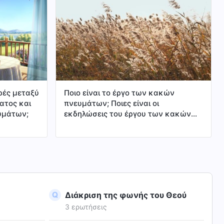
Κύριο και
ιά από τη
άζεται
αν η πίστη
 Κύριο
ορές μεταξύ
Ποιο είναι το έργο των κακών
ατος και
πνευμάτων; Ποιες είναι οι
υμάτων;
εκδηλώσεις του έργου των κακών
πνευμάτων;
Διάκριση της φωνής του Θεού
3 ερωτήσεις