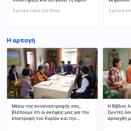
Σχετικά λόγια του Θεού
Σχετικά λό
Η αρπαγή
Μέσω της συναναστροφής σας,
Η Βίβλος λέ
βλέπουμε ότι οι σκέψεις μας για την
ζώντες όσ
επιστροφή του Κυρίου και την
αρπαχθή με
αρπαγή πράγματι προήλθαν απλώς
απάντησιν 
από τις δικές μας αντιλήψεις. Έχουμε
και ούτω θ