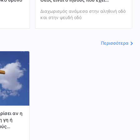
επιστρέψει;
Διαχωρισμός ανάμεσα στην αληθινή οδό
και στην ψευδή οδό
Περισσότερα
ίσει αν η
η γη ή
ούς
η βασιλεία
και το ότι