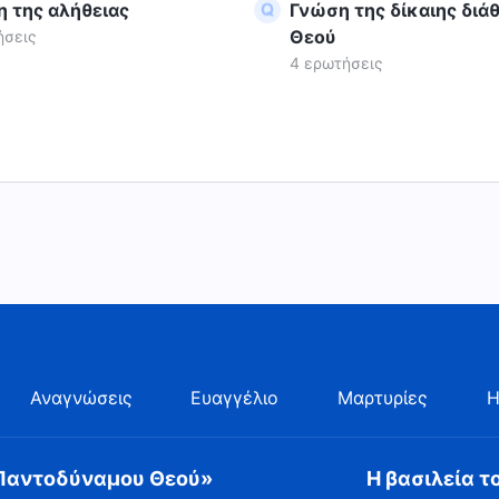
 της αλήθειας
Γνώση της δίκαιης διά
Θεού
ήσεις
4 ερωτήσεις
Αναγνώσεις
Ευαγγέλιο
Μαρτυρίες
Η
 Παντοδύναμου Θεού»
Η βασιλεία τ