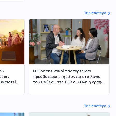
έρχεται».
υρανών, θα
Περισσότερα
νό. Πώς
ου
Οι θρησκευτικοί πάστορες και
 όσων
πρεσβύτεροι στηρίζονται στα λόγια
βασιστεί
του Παύλου στη Βίβλο: «Όλη η γραφή
. Επιπλέον,
είναι θεόπνευστος» (2Τιμ 3:16),
στον
πιστεύοντας ότι τα πάντα στη Βίβλο
ουν ότι η
είναι λόγια του Θεού. Όμως, εσείς
ο, ότι η
λέτε ότι η Βίβλος δεν αποτελείται
Περισσότερα
ι με την
εξολοκλήρου από τα λόγια του Θεού,
στη στη
οπότε τι σημαίνει αυτό;