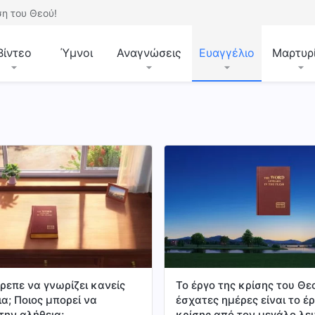
η του Θεού!
Βίντεο
Ύμνοι
Αναγνώσεις
Ευαγγέλιο
Μαρτυρ
ρεπε να γνωρίζει κανείς
Το έργο της κρίσης του Θεο
α; Ποιος μπορεί να
έσχατες ημέρες είναι το έ
την αλήθεια;
κρίσης από τον μεγάλο λε