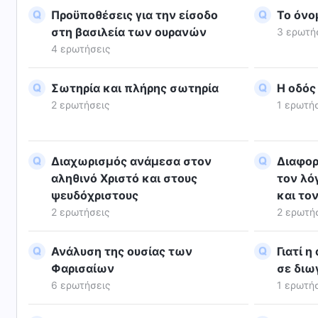
Προϋποθέσεις για την είσοδο
Το όνο
στη βασιλεία των ουρανών
3 ερωτή
4 ερωτήσεις
Σωτηρία και πλήρης σωτηρία
Η οδός
2 ερωτήσεις
1 ερωτή
Διαχωρισμός ανάμεσα στον
Διαφορ
αληθινό Χριστό και στους
τον λό
ψευδόχριστους
και το
2 ερωτήσεις
2 ερωτή
Ανάλυση της ουσίας των
Γιατί η
Φαρισαίων
σε διω
6 ερωτήσεις
1 ερωτή