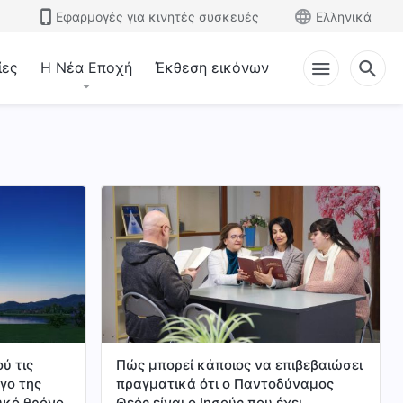
Εφαρμογές για κινητές συσκευές
Ελληνικά
ίες
Η Νέα Εποχή
Έκθεση εικόνων
ύ τις
Πώς μπορεί κάποιος να επιβεβαιώσει
ργο της
πραγματικά ότι ο Παντοδύναμος
υκό θρόνο
Θεός είναι ο Ιησούς που έχει