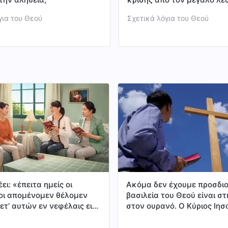
για του Θεού
Σχετικά λόγια του Θεού
ει: «έπειτα ημείς οι
Ακόμα δεν έχουμε προσδιορ
οι απομένομεν θέλομεν
βασιλεία του Θεού είναι στ
τ’ αυτών εν νεφέλαις εις
στον ουρανό. Ο Κύριος Ιησ
του Κυρίου εις τον αέρα,
κάποτε μίλησε για το ότι «
έλομεν είσθαι πάντοτε
των ουρανών είναι κοντά» 