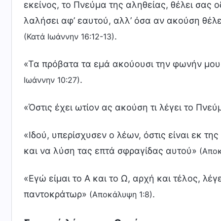
εκείνος, το Πνεύμα της αληθείας, θέλει σας ο
λαλήσει αφ’ εαυτού, αλλ’ όσα αν ακούση θέλε
.
(Κατά Ιωάννην 16:12-13)
«Τα πρόβατα τα εμά ακούουσι την φωνήν μου
.
Ιωάννην 10:27)
«Όστις έχει ωτίον ας ακούση τι λέγει το Πνε
«Ιδού, υπερίσχυσεν ο λέων, όστις είναι εκ της
και να λύση τας επτά σφραγίδας αυτού»
(Αποκ
«Εγώ είμαι το Α και το Ω, αρχή και τέλος, λέγ
παντοκράτωρ»
.
(Αποκάλυψη 1:8)