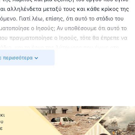
ναι αλληλένδετα μεταξύ τους και κάθε κρίκος της
μενο. Γιατί λέω, επίσης, ότι αυτό το στάδιο του
ματοποίησε ο Ιησούς; Αν υποθέσουμε ότι αυτό το
που πραγματοποίησε ο Ιησούς, τότε θα έπρεπε να
διο, και το έργο της λύτρωσης που έγινε στο
από την αρχή. Αυτό δεν θα είχε κανένα νόημα. Έτσι
ε περισσότερα
 έργο, αλλά ότι η εποχή έχει προχωρήσει και το
ά από πριν. Μπορεί να ειπωθεί ότι αυτό το στάδιο
ου έθεσε η Εποχή του Νόμου και επάνω στην πέτρα
άδιο με στάδιο, και το παρόν στάδιο δεν αποτελεί έν
ιών σταδίων του έργου μπορεί να θεωρηθεί ως το
έργο σ’ αυτό το στάδιο έχει ως θεμέλιο το έργο της
κι
ου
υ έργου δεν σχετίζονται μεταξύ τους, τότε γιατί δεν
με
ο; Γιατί δεν σηκώνω τις αμαρτίες του ανθρώπου,