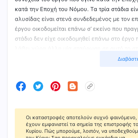
κατά την Εποχή του Νόμου. Τα τρία στάδια εί
αλυσίδας είναι στενά συνδεδεμένος με τον επό
έργου οικοδομείται επάνω σ’ εκείνο που πραγ
στάδιο δεν είχε οικοδομηθεί επάνω στο έργο 
λάβει χώρα άλλη μία σταύρωση σε αυτό το στά
προηγούμενο στάδιο θα έπρεπε να γίνει ξανά 
Διαβάστ
δεν είναι ότι δεν έχει ολοκληρωθεί πλήρως το
επίπεδο του έργου έχει ανέβει ακόμα πιο υψηλ
του έργου οικοδομείται επάνω στα θεμέλια π
του έργου του Ιησού. Το έργο οικοδομείται στ
νέο ξεκίνημα. Μόνο ο συνδυασμός και των τρ
σχέδιο διαχείρισης των έξι χιλιάδων ετών. Το 
Οι καταστροφές αποτελούν συχνό φαινόμενο, 
έχουν εμφανιστεί τα σημεία της επιστροφής τ
Εποχής της Χάριτος. Αν αυτά τα δύο στάδια το
Κυρίου. Πώς μπορούμε, λοιπόν, να υποδεχθού
επαναλαμβάνεται η σταύρωση σ’ αυτό το στάδι
τον Κύριο; Σας προσκαλούμε εγκάρδια να