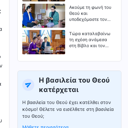
δεύτερο)
Ακούμε τη φωνή του
ς
Θεού και
υποδεχόμαστε τον
Κύριο
α
Τώρα καταλαβαίνω
τη σχέση ανάμεσα
στη Βίβλο και τον
Θεό
ο
ν
Η βασιλεία του Θεού
ά
κατέρχεται
Η βασιλεία του Θεού έχει κατέλθει στον
κόσμο! Θέλετε να εισέλθετε στη βασιλεία
του Θεού;
υ
Μάθετε περισσότερα