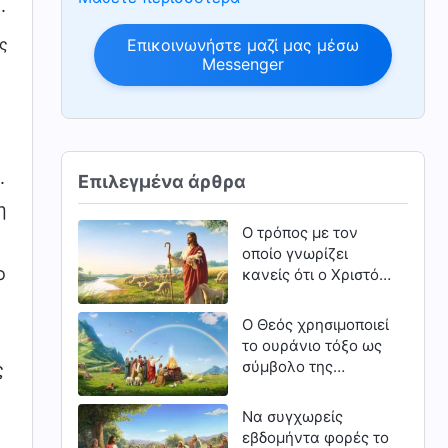
.
ς
Επικοινωνήστε μαζί μας μέσω
Messenger
.
Επιλεγμένα άρθρα
η
Ο τρόπος με τον
οποίο γνωρίζει
ο
κανείς ότι ο Χριστός
είναι η αλήθεια, η
οδός και η ζωή
Ο Θεός χρησιμοποιεί
το ουράνιο τόξο ως
σύμβολο της
ς
διαθήκης Του με τον
άνθρωπο
Να συγχωρείς
εβδομήντα φορές το