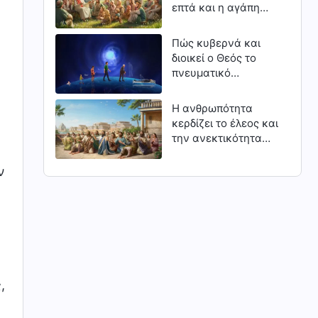
επτά και η αγάπη
του Κυρίου
Πώς κυβερνά και
διοικεί ο Θεός το
πνευματικό
βασίλειο: Ο κύκλος
ζωής και θανάτου
Η ανθρωπότητα
των διαφόρων
κερδίζει το έλεος και
ανθρώπων της
την ανεκτικότητα
πίστης
του Θεού μέσα από
την ειλικρινή
ν
μετάνοια (Μέρος
τρίτο)
,