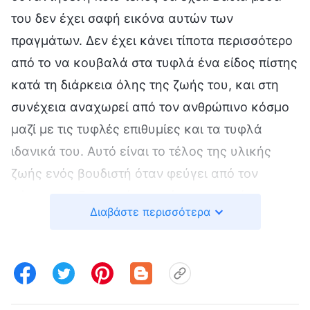
του δεν έχει σαφή εικόνα αυτών των
πραγμάτων. Δεν έχει κάνει τίποτα περισσότερο
από το να κουβαλά στα τυφλά ένα είδος πίστης
κατά τη διάρκεια όλης της ζωής του, και στη
συνέχεια αναχωρεί από τον ανθρώπινο κόσμο
μαζί με τις τυφλές επιθυμίες και τα τυφλά
ιδανικά του. Αυτό είναι το τέλος της υλικής
ζωής ενός βουδιστή όταν φεύγει από τον
κόσμο των ζωντανών· κατόπιν, επιστρέφει στην
Διαβάστε περισσότερα
αρχική του θέση στο πνευματικό βασίλειο. Το
αν αυτό το άτομο μετενσαρκώνεται ή όχι για να
επιστρέψει στη γη και να συνεχίσει την
αυτοκαλλιέργειά του εξαρτάται από τη
συμπεριφορά και την άσκησή του πριν από τον