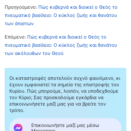
Προηγούμενο:
Πώς κυβερνά και διοικεί ο Θεός το
θάνατό του. Εάν δεν έκανε τίποτα λάθος κατά
πνευματικό βασίλειο: Ο κύκλος ζωής και θανάτου
τη διάρκεια της ζωής του, θα μετενσαρκωθεί
των άπιστων
γρήγορα και θα σταλεί ξανά στη γη, όπου και
πάλι θα γίνει μοναχός ή μοναχή. Με άλλα
Επόμενο:
Πώς κυβερνά και διοικεί ο Θεός το
λόγια, κάνει πράξη την αυτοκαλλιέργεια κατά
πνευματικό βασίλειο: Ο κύκλος ζωής και θανάτου
των ακόλουθων του Θεού
τη διάρκεια της φυσικής του ζωής σύμφωνα με
τον τρόπο που το έκανε την πρώτη φορά, και
στη συνέχεια επιστρέφει στο πνευματικό
Οι καταστροφές αποτελούν συχνό φαινόμενο, κι
βασίλειο, όταν ολοκληρωθεί η φυσική ζωή του,
έχουν εμφανιστεί τα σημεία της επιστροφής του
Κυρίου. Πώς μπορούμε, λοιπόν, να υποδεχθούμε
όπου εξετάζεται. Κατόπιν, εάν δεν προκύψουν
τον Κύριο; Σας προσκαλούμε εγκάρδια να
προβλήματα, μπορεί να επιστρέψει και πάλι
επικοινωνήσετε μαζί μας για να βρείτε τον
τρόπο.
στον κόσμο του ανθρώπου και να ασπαστεί για
μια ακόμη φορά τον βουδισμό, συνεχίζοντας
Επικοινωνήστε μαζί μας μέσω
έτσι την άσκησή του. Αφού μετενσαρκωθεί
Messenger