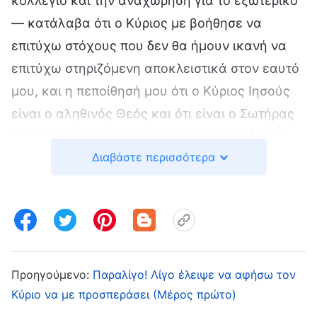
κολλέγιο και την αναχώρηση για το εξωτερικό
— κατάλαβα ότι ο Κύριος με βοήθησε να
επιτύχω στόχους που δεν θα ήμουν ικανή να
επιτύχω στηριζόμενη αποκλειστικά στον εαυτό
μου, και η πεποίθησή μου ότι ο Κύριος Ιησούς
είναι ο αληθινός Θεός και ότι είναι ο Σωτήρας
μου και ότι πρέπει να κάνω σωστά πράξη την
Διαβάστε περισσότερα
πίστη μου στον Κύριο και να Τον ακολουθώ,
έγινε ακόμα σθεναρότερη.
Μια μέρα το 2007, τηλεφώνησα στη μητέρα μου
πίσω στην Κίνα, όπως έκανα συχνά, για να
κουβεντιάσουμε. Κατά τη διάρκεια του
Προηγούμενο:
Παραλίγο! Λίγο έλειψε να αφήσω τον
τηλεφωνήματος, ξεφούρνισε το εξής: «Το
Κύριο να με προσπεράσει (Μέρος πρώτο)
ξέρεις ότι ο Κύριος Ιησούς Χριστός επέστρεψε;»