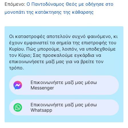
Επόμενο:
Ο Παντοδύναμος Θεός με οδήγησε στο
Όταν άκουσα τη μητέρα μου να το λέει αυτό,
μονοπάτι της κατάκτησης της κάθαρσης
ένιωσα μια ευχάριστη έκπληξη, αλλά στη
συνέχεια σκέφτηκα αμέσως ότι στη Βίβλο λέει
ότι, κατά τις έσχατες ημέρες, θα εμφανιστούν
Οι καταστροφές αποτελούν συχνό φαινόμενο, κι
έχουν εμφανιστεί τα σημεία της επιστροφής του
ψευδόχριστοι, οπότε δεν ήξερα αν το
Κυρίου. Πώς μπορούμε, λοιπόν, να υποδεχθούμε
συγκεκριμένο συμβάν του επιστρέψαντος
τον Κύριο; Σας προσκαλούμε εγκάρδια να
επικοινωνήσετε μαζί μας για να βρείτε τον
Κυρίου ήταν αληθινό ή απάτη, οπότε έπρεπε να
τρόπο.
το αντιμετωπίσω με προσοχή. Σήμερα το
διαδίκτυο είναι εξαιρετικά γρήγορο και βολικό,
Επικοινωνήστε μαζί μας μέσω
Messenger
γι’ αυτό σκέφτηκα ότι έπρεπε να συνδεθώ για
να ελέγξω τι συμβαίνει. Αφού έκλεισα το
Επικοινωνήστε μαζί μας μέσω
τηλέφωνο, συνδέθηκα με χαρά στο διαδίκτυο
Whatsapp
για να αναζητήσω αξιόπιστες πηγές ειδήσεων.
Προς έκπληξή μου, όλα όσα βρήκα ήταν φωνές