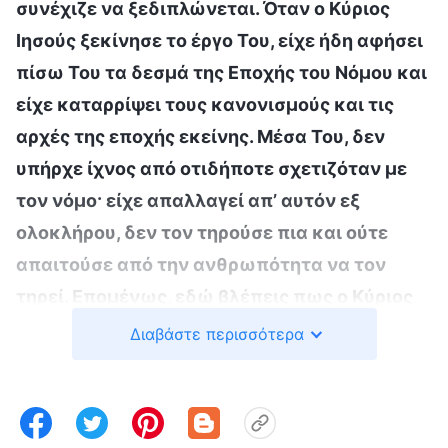
συνέχιζε να ξεδιπλώνεται. Όταν ο Κύριος
Ιησούς ξεκίνησε το έργο Του, είχε ήδη αφήσει
πίσω Του τα δεσμά της Εποχής του Νόμου και
είχε καταρρίψει τους κανονισμούς και τις
αρχές της εποχής εκείνης. Μέσα Του, δεν
υπήρχε ίχνος από οτιδήποτε σχετιζόταν με
τον νόμο· είχε απαλλαγεί απ’ αυτόν εξ
ολοκλήρου, δεν τον τηρούσε πια και ούτε
απαιτούσε από την ανθρωπότητα να τον
τηρεί. Επομένως, εδώ βλέπεις πως ο Κύριος
Ιησούς διέσχισε τα σπαρτά το Σάββατο· ο
Διαβάστε περισσότερα
Κύριος δεν αναπαυόταν, αντιθέτως, ήταν έξω
και εργαζόταν. Η ενέργειά Του αυτή
συντάραξε τις αντιλήψεις των ανθρώπων