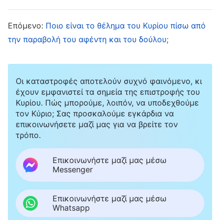
και τους επικοινώνησε πως Αυτός δε ζούσε
πια υπό τον νόμο, πως είχε αφήσει τους
Επόμενο:
Ποιο είναι το θέλημα του Κυρίου πίσω από
περιορισμούς του Σαββάτου και εμφανιζόταν
την παραβολή του αφέντη και του δούλου;
μπροστά και ανάμεσα στην ανθρωπότητα με
νέα μορφή, με νέο τρόπο εργασίας. Η ενέργειά
Οι καταστροφές αποτελούν συχνό φαινόμενο, κι
Του αυτή έδειξε στους ανθρώπους πως είχε
έχουν εμφανιστεί τα σημεία της επιστροφής του
φέρει μαζί Του νέο έργο που ξεκίνησε με την
Κυρίου. Πώς μπορούμε, λοιπόν, να υποδεχθούμε
τον Κύριο; Σας προσκαλούμε εγκάρδια να
έξοδο από τον νόμο και με την έξοδο από το
επικοινωνήσετε μαζί μας για να βρείτε τον
Σάββατο. Όταν ο Θεός εκτελούσε το νέο Του
τρόπο.
έργο, δεν ήταν πια προσκολλημένος στο
Επικοινωνήστε μαζί μας μέσω
παρελθόν και δεν Τον απασχολούσαν πια οι
Messenger
κανονισμοί της Εποχής του Νόμου. Επιπλέον,
δεν επηρεαζόταν από το έργο Του στην
Επικοινωνήστε μαζί μας μέσω
Whatsapp
προηγούμενη εποχή, αλλά εργαζόταν, όπως