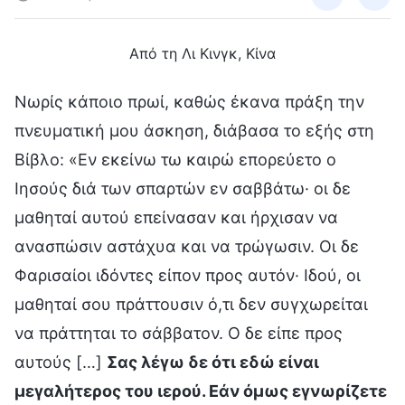
Από τη Λι Κινγκ, Κίνα
Νωρίς κάποιο πρωί, καθώς έκανα πράξη την
πνευματική μου άσκηση, διάβασα το εξής στη
Βίβλο: «Εν εκείνω τω καιρώ επορεύετο ο
Ιησούς διά των σπαρτών εν σαββάτω· οι δε
μαθηταί αυτού επείνασαν και ήρχισαν να
ανασπώσιν αστάχυα και να τρώγωσιν. Οι δε
Φαρισαίοι ιδόντες είπον προς αυτόν· Ιδού, οι
μαθηταί σου πράττουσιν ό,τι δεν συγχωρείται
να πράττηται το σάββατον. Ο δε είπε προς
αυτούς […]
Σας λέγω δε ότι εδώ είναι
μεγαλήτερος του ιερού. Εάν όμως εγνωρίζετε