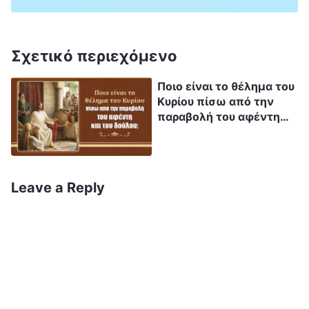
συνήθως, και το Σάββατο, και όταν οι
μαθητές Του πεινούσαν, μπορούσαν να
κόψουν μερικά στάχυα και να φάνε. Όλα αυτά
Σχετικό περιεχόμενο
ήταν πολύ φυσιολογικά στα μάτια του Θεού.
Ποιο είναι το θέλημα του
Ο Θεός μπορούσε να έχει μια νέα αρχή για
Κυρίου πίσω από την
πολύ από το έργο που θέλει να εκτελέσει και
παραβολή του αφέντη
και του δούλου;
τα πράγματα που θέλει να πει. Όταν Αυτός
αποκτά ένα νέο ξεκίνημα, μήτε αναφέρει το
προηγούμενο έργο Του ξανά μήτε το
Leave a Reply
συνεχίζει. Διότι ο Θεός έχει τις αρχές Του στο
έργο Του. Θέλει να ξεκινήσει νέο έργο όταν
θέλει να φέρει την ανθρωπότητα σε ένα νέο
στάδιο του έργου Του και όταν το έργο Του
έχει εισέλθει σε κάποια ανώτερη φάση. Αν οι