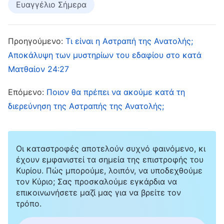
Ευαγγέλιο Σήμερα
για χάρη του ανθρώπου, να αποτελέσει
προσφορά περί αμαρτίας για όλη την
ανθρωπότητα και να συγχωρήσει τον άνθρωπο
Προηγούμενο:
Τι είναι η Αστραπή της Ανατολής;
για τις αμαρτίες του μια για πάντα. Έκτοτε,
Αποκάλυψη των μυστηρίων του εδαφίου στο κατά
Ματθαίον 24:27
εφόσον κάποιος πιστεύει στον Κύριο Ιησού,
εξομολογείται τις αμαρτίες του στον Κύριο και
Επόμενο:
Ποιον θα πρέπει να ακούμε κατά τη
μετανοεί, συγχωρείται για τις αμαρτίες του και
διερεύνηση της Αστραπής της Ανατολής;
απολαμβάνει όλες τις ευλογίες και τη χάρη
που προσφέρει ο Κύριος Ιησούς. Για όσους ζουν
Οι καταστροφές αποτελούν συχνό φαινόμενο, κι
σύμφωνα με τον νόμο, αυτό ήταν «σωτηρία».
έχουν εμφανιστεί τα σημεία της επιστροφής του
Επομένως, η «σωτηρία» για την οποία μίλησε ο
Κυρίου. Πώς μπορούμε, λοιπόν, να υποδεχθούμε
τον Κύριο; Σας προσκαλούμε εγκάρδια να
Κύριος Ιησούς δεν είναι όπως τη
επικοινωνήσετε μαζί μας για να βρείτε τον
φανταζόμαστε, ότι εφόσον πιστεύουμε στον
τρόπο.
Κύριο Ιησού, θα σωθούμε μια και καλή.