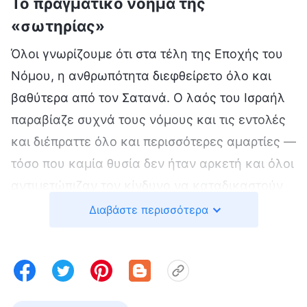
Το πραγματικό νόημα της
«σωτηρίας»
Όλοι γνωρίζουμε ότι στα τέλη της Εποχής του
Νόμου, η ανθρωπότητα διεφθείρετο όλο και
βαθύτερα από τον Σατανά. Ο λαός του Ισραήλ
παραβίαζε συχνά τους νόμους και τις εντολές
και διέπραττε όλο και περισσότερες αμαρτίες —
τόσο που καμία θυσία δεν ήταν αρκετή και όλοι
αντιμετώπιζαν τον κίνδυνο να καταδικαστούν
και να οδηγηθούν στον θάνατο από τον νόμο.
Διαβάστε περισσότερα
Για να σώσει την ανθρωπότητα από την απειλή
του θανάτου, ο Θεός κατέβηκε στη γη
ενσαρκωμένος ως Κύριος Ιησούς για να
επιτελέσει το έργο της λύτρωσης, να σταυρωθεί