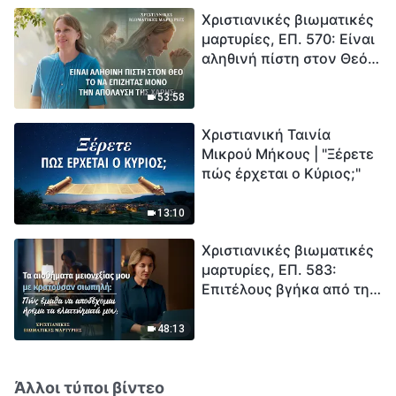
«περίοδο μαζικής
Χριστιανικές βιωματικές
εξαφάνισης». Οι
μαρτυρίες, ΕΠ. 570: Είναι
καταστροφές χτυπούν.
αληθινή πίστη στον Θεό
Ξεκινά η αντίστροφη
το να επιζητάς μόνο την
μέτρηση για την
απόλαυση της χάρης;
ανθρωπότητα. Έχεις βρει
53:58
τρόπο να επιβιώσεις;
Χριστιανική Ταινία
Μικρού Μήκους | "Ξέρετε
πώς έρχεται ο Κύριος;"
13:10
Χριστιανικές βιωματικές
μαρτυρίες, ΕΠ. 583:
Επιτέλους βγήκα από τη
σκιά της κατωτερότητας
48:13
Άλλοι τύποι βίντεο