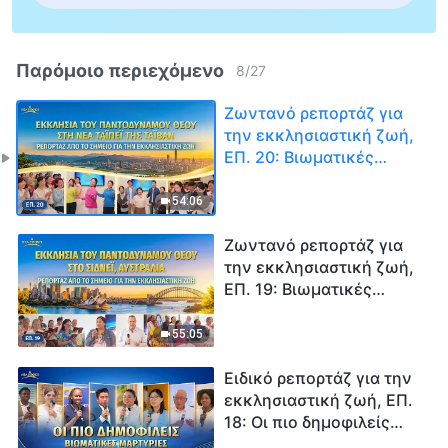
Παρόμοιο περιεχόμενο
8
/
27
Ζωντανό ρεπορτάζ για
την εκκλησιαστική ζωή,
ΕΠ. 20: Βιωματικές
μαρτυρίες από την
Εκκλησία του
54:06
Παντοδύναμου Θεού στη
Νέα Ταϊπέι της Ταϊβάν:
Ζωντανό ρεπορτάζ για
Επιδιώκοντας να είμαι
την εκκλησιαστική ζωή,
ένας άνθρωπος αρεστός
ΕΠ. 19: Βιωματικές
στον Θεό
μαρτυρίες από την
Εκκλησία του
55:05
Παντοδύναμου Θεού στο
Σίδνεϊ της Αυστραλίας:
Ειδικό ρεπορτάζ για την
Ανάπτυξη μέσα από
εκκλησιαστική ζωή, ΕΠ.
αποτυχίες και αναποδιές
18: Οι πιο δημοφιλείς
βιωματικές μαρτυρίες