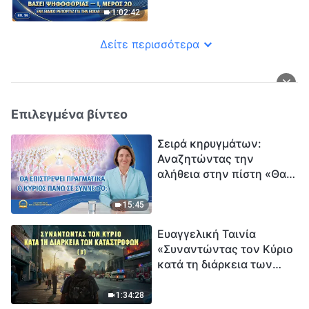
βάσει ψηφοφορίας — Ι,
1:02:42
Μέρος 2ο
Δείτε περισσότερα
Επιλεγμένα βίντεο
Σειρά κηρυγμάτων:
Αναζητώντας την
αλήθεια στην πίστη «Θα
επιστρέψει πραγματικά ο
Κύριος πάνω σε
15:45
σύννεφο;»
Ευαγγελική Ταινία
«Συναντώντας τον Κύριο
κατά τη διάρκεια των
καταστροφών» (B) Η Γη
εισέρχεται σε μια
1:34:28