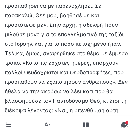
προσπαθήσει να με παρενοχλήσει. Σε
παρακαλώ, Θεέ μου, βοήθησέ με και
προστάτεψέ με». Στην αρχή, η αδελφή Γιουν
μιλούσε μόνο για το επαγγελματικό της ταξίδι
στο Ισραήλ και για το πόσο πετυχημένο ήταν.
Τελικά, όμως, αναφέρθηκε στο θέμα με έμμεσο
τρόπο. «Κατά τις έσχατες ημέρες, υπάρχουν
πολλοί ψευδόχριστοι και ψευδοπροφήτες, που
προσπαθούν να εξαπατήσουν ανθρώπους». Δεν
ήθελα να την ακούσω να λέει κάτι που θα
βλασφημούσε τον Παντοδύναμο Θεό, κι έτσι τη
διέκοψα λέγοντας: «Ναι, η υπενθύμιση αυτή
του Κυρίου ήταν για να μπορούμε να
προφυλαχτούμε από αυτούς τους