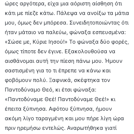
ώρες αργότερα, είχα μια αόριστη αίσθηση ότι
κάτι με πίεζε κάτω. Πάλεψα να ανοίξω τα μάτια
μου, όμως δεν μπόρεσα. Συνειδητοποιώντας ότι
ήταν μάταιο να παλεύω, φώναξα εσπευσμένα:
«Σώσε με, Κύριε Ιησού!» Το φώναξα δύο φορές,
όμως τίποτε δεν έγινε. Εξακολουθούσα να
αισθάνομαι αυτή την πίεση πάνω μου. Ήμουν
σαστισμένη για το τι έπρεπε να κάνω και
φοβόμουν πολύ. Ξαφνικά, σκέφτηκα τον
Παντοδύναμο Θεό, κι έτσι φώναξα:
«Παντοδύναμε Θεέ! Παντοδύναμε Θεέ!» κι
έπειτα ξύπνησα. Αφότου ξύπνησα, ήμουν
ακόμη λίγο ταραγμένη και μου πήρε λίγη ώρα
πριν ηρεμήσω εντελώς. Αναρωτήθηκα γιατί