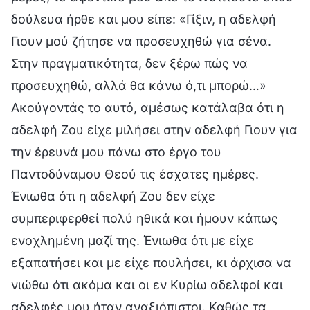
δούλευα ήρθε και μου είπε: «Γίξιν, η αδελφή
Γιουν μού ζήτησε να προσευχηθώ για σένα.
Στην πραγματικότητα, δεν ξέρω πώς να
προσευχηθώ, αλλά θα κάνω ό,τι μπορώ…»
Ακούγοντάς το αυτό, αμέσως κατάλαβα ότι η
αδελφή Ζου είχε μιλήσει στην αδελφή Γιουν για
την έρευνά μου πάνω στο έργο του
Παντοδύναμου Θεού τις έσχατες ημέρες.
Ένιωθα ότι η αδελφή Ζου δεν είχε
συμπεριφερθεί πολύ ηθικά και ήμουν κάπως
ενοχλημένη μαζί της. Ένιωθα ότι με είχε
εξαπατήσει και με είχε πουλήσει, κι άρχισα να
νιώθω ότι ακόμα και οι εν Κυρίω αδελφοί και
αδελφές μου ήταν αναξιόπιστοι. Καθώς τα