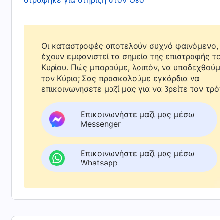
στράφηκε για στήριξη στον Θεό
παρόλο που δεν καταλάβαινα πραγματικά την
καρδιά μου ότι αυτές οι διδαχές διέφεραν από
ακούσει από άλλους ανθρώπους. Εκείνοι μου ε
Οι καταστροφές αποτελούν συχνό φαινόμενο, 
να έχω απλώς πίστη στον Θεό, η ασθένειά μ
έχουν εμφανιστεί τα σημεία της επιστροφής τ
Κυρίου. Πώς μπορούμε, λοιπόν, να υποδεχθού
λόγια του Παντοδύναμου Θεού, ωστόσο, φαίνο
τον Κύριο; Σας προσκαλούμε εγκάρδια να
άκουγα, τόσο περισσότερα ήθελα να ακούσω.
επικοινωνήσετε μαζί μας για να βρείτε τον τρό
Επικοινωνήστε μαζί μας μέσω
Μετά απ’ αυτό, έβαζα τον σύζυγό μου να μου 
Messenger
Στο βιβλίο, έγραφε ότι οι θρησκευόμενοι άνθ
τον Θεό και μάλιστα Του αντιστέκονται, και ό
Επικοινωνήστε μαζί μας μέσω
εξομολογούνται τη νύχτα. Αυτό το βρήκα ακόμη
Whatsapp
κουνιάδες μου ήταν όλες χριστιανές, και ο 
τα λόγια του Θεού. Πράγματι, διέπρατταν αμαρ
διέπρατταν και πάλι. Εκείνη τη στιγμή, είχα μ