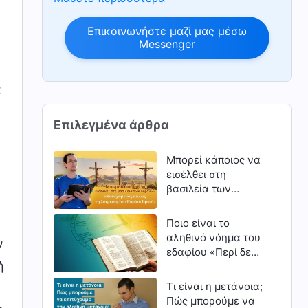
Επικοινωνήστε μαζί μας μέσω
Messenger
α
Επιλεγμένα άρθρα
Μπορεί κάποιος να
εισέλθει στη
βασιλεία των
ουρανών
αποδεχόμενος
Ποιο είναι το
απλώς τη λύτρωση
αληθινό νόημα του
ν
του Κυρίου Ιησού;
εδαφίου «Περί δε
ή
της ημέρας εκείνης
και της ώρας ουδείς
Τι είναι η μετάνοια;
γινώσκει» στο κατά
Πώς μπορούμε να