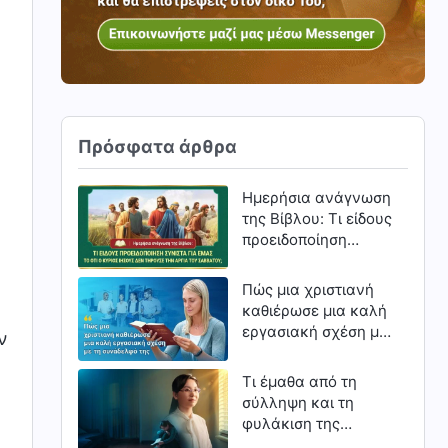
Πρόσφατα άρθρα
Ημερήσια ανάγνωση
της Βίβλου: Τι είδους
προειδοποίηση
συνιστά για εμάς το
ότι ο Κύριος Ιησούς
Πώς μια χριστιανή
δεν τηρούσε την
καθιέρωσε μια καλή
αργία του Σαββάτου;
εργασιακή σχέση με
ν
τη συνάδελφό της
Τι έμαθα από τη
σύλληψη και τη
φυλάκιση της
μητέρας μου