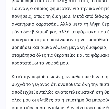
βελτιώθηκε ούτε στο ελάχιστο. Τότε, άκουσα
Γιουνάν, ο οποίος φημιζόταν για την ικανότη
παθήσεις, όπως τη δική μου. Μετά από διάφο
αναπηρικό καροτσάκι. Αλλά μετά τη λήψη θερ
μόνο δεν βελτιώθηκε, αλλά τα φάρμακα που έπ
πραγματικότητα επιδείνωσαν τη νεφροπάθειά
βοηθήσει και αισθανόμενη μεγάλη δυσφορία, 
σταμάτησα όλες τις θεραπείες και τα φάρμακα
προστατέψω τα νεφρά μου.
Κατά την περίοδο εκείνη, ένιωθα πως δεν υπ
συχνά το γεγονός ότι εναπόθετα όλη την πίστ
αποδειχθεί εντελώς αναποτελεσματική στη θε
όλες μου οι ελπίδες ότι η επιστήμη θα μπορο
και κατέρρευσα εντελώς. Δεν είχα ιδέα πώς θ