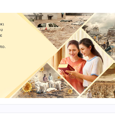
 πλήρη σημασία των λεγομένων, ένιωθα μες στην
 το ευαγγέλιο του Κυρίου Ιησού, το οποίο είχα
ίχαν πει κυρίως πώς να λάβω χάρη, και ότι με το
κι
ου θα θεραπευόταν —πράγμα που δεν πίστευα. Τα
ου
με
νταν πολύ πιο πρακτικά, και όσο περισσότερα
πο.
διαβάζει κάποια από τα λόγια του Θεού κάθε μέρα.
ρωποι πιστεύουν μεν στον Θεό, αλλά δεν γνωρίζουν
τι συχνά διαπράττουν αμαρτίες την ημέρα και τις
 πιο πειστικό, διότι η μητέρα μου και οι δύο
τρόπος ζωής τους ήταν επακριβώς όπως περιέγραφαν
τίες, κατόπιν τις εξομολογούνταν και μετά τις
ια πνευματική αφύπνιση: Είναι αυτή στ’ αλήθεια η