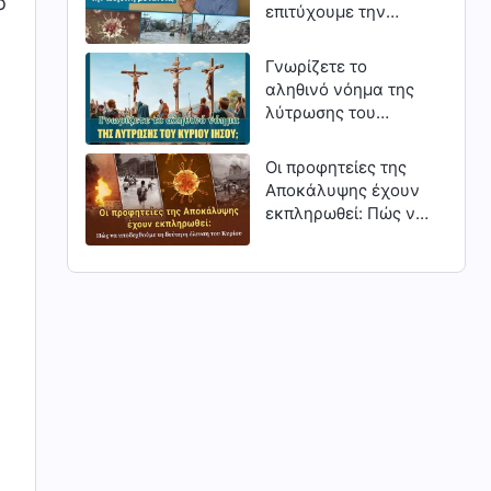
ο
Ματθαίον;
επιτύχουμε την
αληθινή μετάνοια;
Γνωρίζετε το
αληθινό νόημα της
λύτρωσης του
Κυρίου Ιησού;
Oι προφητείες της
Αποκάλυψης έχουν
εκπληρωθεί: Πώς να
υποδεχθούμε τη
δεύτερη έλευση του
Κυρίου