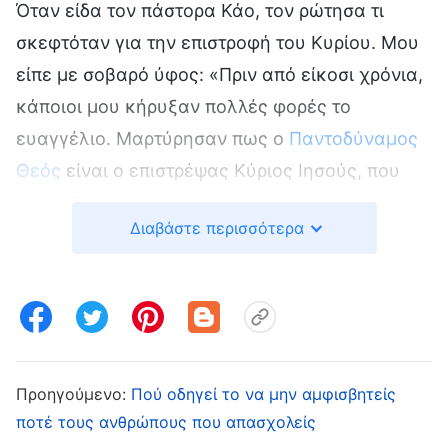
Όταν είδα τον πάστορα Κάο, τον ρώτησα τι
σκεφτόταν για την επιστροφή του Κυρίου. Μου
είπε με σοβαρό ύφος: «Πριν από είκοσι χρόνια,
κάποιοι μου κήρυξαν πολλές φορές το
ευαγγέλιο. Μαρτύρησαν πως ο
Παντοδύναμος
Θεός
είναι ο επιστρέψας Κύριος Ιησούς, που
εκφράζει την αλήθεια και κάνει το έργο της
Διαβάστε περισσότερα
κρίσεως. Πως η Βίβλος κατέγραφε τα
προηγούμενα λόγια και το έργο του Θεού.
Πλέον ο Κύριος Ιησούς είχε επιστρέψει και είχε
εκφράσει νέα λόγια, και μόνο με ανάγνωση και
αποδοχή των νέων λόγων του Παντοδύναμου
Θεού θα κατανοούσα την αλήθεια και θα με
Προηγούμενο:
Πού οδηγεί το να μην αμφισβητείς
ποτέ τους ανθρώπους που απασχολείς
έσωζε ο Θεός. Όταν το άκουσα, δεν το