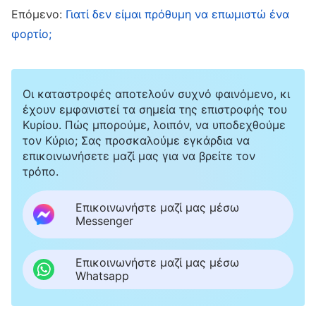
αποδέχτηκα. Ο Παύλος ήταν πολύ σαφής: “Όλη
Επόμενο:
Γιατί δεν είμαι πρόθυμη να επωμιστώ ένα
η γραφή είναι θεόπνευστος” (Προς Τιμόθεον Β’
φορτίο;
3:16). Άρα, η Βίβλος είναι ο λόγος του Θεού, ο
χριστιανικός κανόνας, κι αυτό είναι
Οι καταστροφές αποτελούν συχνό φαινόμενο, κι
αναμφισβήτητο. Ο ουρανός και η γη θα
έχουν εμφανιστεί τα σημεία της επιστροφής του
παρέλθουν, μα όχι τα λόγια του Θεού. Έτσι, οι
Κυρίου. Πώς μπορούμε, λοιπόν, να υποδεχθούμε
τον Κύριο; Σας προσκαλούμε εγκάρδια να
πιστοί όλων των εποχών πρέπει να διαβάζουν
επικοινωνήσετε μαζί μας για να βρείτε τον
και να τηρούν τη Βίβλο. Ήμουν πεπεισμένος
τρόπο.
πως έκαναν λάθος και δεν ήθελα πια να τους
Επικοινωνήστε μαζί μας μέσω
συναναστραφώ». Του είπα: «Πάστορα Κάο,
Messenger
κατανοώ το σκεπτικό σου. Πολλοί στον
θρησκευτικό κόσμο λένε πως όλα στη Βίβλο
Επικοινωνήστε μαζί μας μέσω
Whatsapp
είναι λόγια Θεού βάσει αυτού που είπε ο
Παύλος. Όμως η δήλωση αυτή συνάδει με τα