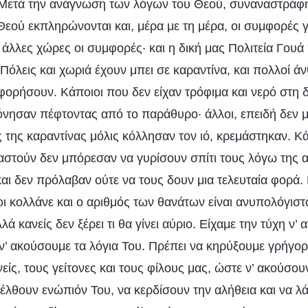
 Μετά την ανάγνωση των λόγων του Θεού, συναναστράφη
 Θεού εκπληρώνονται και, μέρα με τη μέρα, οι συμφορές γ
ς άλλες χώρες οι συμφορές· και η δική μας Πολιτεία Γουά
Πόλεις και χωριά έχουν μπει σε καραντίνα, και πολλοί ά
ορήσουν. Κάποιοι που δεν είχαν τρόφιμα και νερό στη δ
όνησαν πέφτοντας από το παράθυρο· άλλοι, επειδή δεν
ς της καραντίνας μόλις κόλλησαν τον ιό, κρεμάστηκαν. Κ
γαστούν δεν μπόρεσαν να γυρίσουν σπίτι τους λόγω της
αι δεν πρόλαβαν ούτε να τους δουν μια τελευταία φορά.
ι κολλάνε και ο αριθμός των θανάτων είναι ανυπολόγιστ
λά κανείς δεν ξέρει τι θα γίνει αύριο. Είχαμε την τύχη ν’
ν’ ακούσουμε τα λόγια Του. Πρέπει να κηρύξουμε γρήγορ
ίς, τους γείτονες και τους φίλους μας, ώστε ν’ ακούσου
έλθουν ενώπιόν Του, να κερδίσουν την αλήθεια και να λ