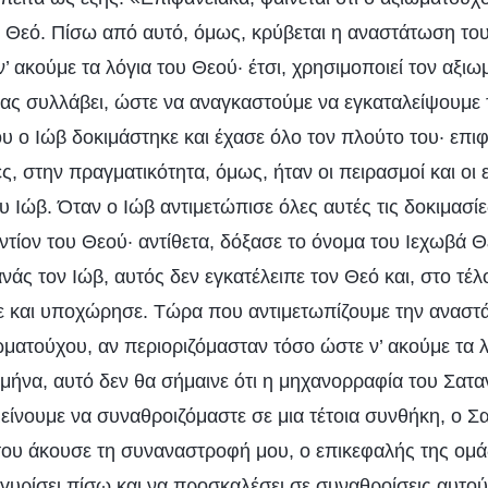
ν Θεό. Πίσω από αυτό, όμως, κρύβεται η αναστάτωση το
ν’ ακούμε τα λόγια του Θεού· έτσι, χρησιμοποιεί τον αξι
μας συλλάβει, ώστε να αναγκαστούμε να εγκαταλείψουμε 
υ ο Ιώβ δοκιμάστηκε και έχασε όλο τον πλούτο του· επι
ές, στην πραγματικότητα, όμως, ήταν οι πειρασμοί και οι 
υ Ιώβ. Όταν ο Ιώβ αντιμετώπισε όλες αυτές τις δοκιμασίε
τίον του Θεού· αντίθετα, δόξασε το όνομα του Ιεχωβά Θ
άς τον Ιώβ, αυτός δεν εγκατέλειπε τον Θεό και, στο τέλ
ε και υποχώρησε. Τώρα που αντιμετωπίζουμε την αναστά
ωματούχου, αν περιοριζόμασταν τόσο ώστε ν’ ακούμε τα 
μήνα, αυτό δεν θα σήμαινε ότι η μηχανορραφία του Σαταν
είνουμε να συναθροιζόμαστε σε μια τέτοια συνθήκη, ο Σ
του άκουσε τη συναναστροφή μου, ο επικεφαλής της ομά
γυρίσει πίσω και να προσκαλέσει σε συναθροίσεις αυτού