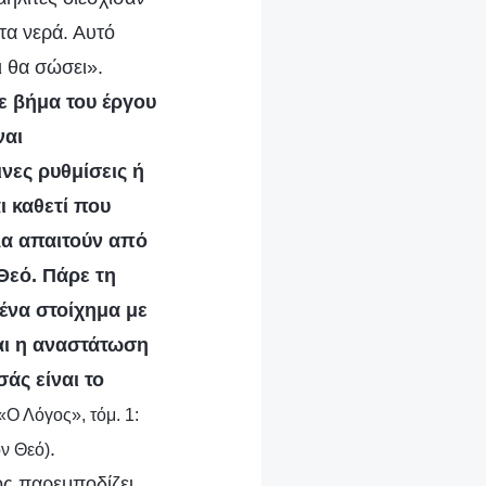
τα νερά. Αυτό
ι θα σώσει».
ε βήμα του έργου
ναι
νες ρυθμίσεις ή
 καθετί που
λα απαιτούν από
Θεό. Πάρε τη
ένα στοίχημα με
αι η αναστάτωση
άς είναι το
«Ο Λόγος», τόμ. 1:
.
ον Θεό)
ος παρεμποδίζει