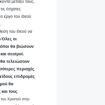
κοντά μεταξύ τους,
τις έσχατες
το έργο του Θεού
,
θεση του Θεού να
«
Όλες οι
 τόποι θα βιώσουν
και σεισμοί.
 θα τελειώσουν
σσότερες περιοχές
 είδους επιδρομές
σμού θα
 και τους
ς του Χριστού στην