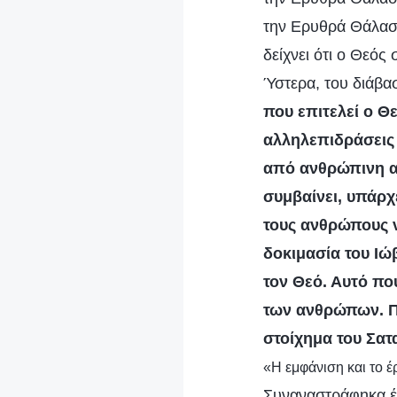
την Ερυθρά Θάλασσ
δείχνει ότι ο Θεός
Ύστερα, του διάβα
που επιτελεί ο Θ
αλληλεπιδράσεις 
από ανθρώπινη α
συμβαίνει, υπάρχ
τους ανθρώπους ν
δοκιμασία του Ιώ
τον Θεό. Αυτό πο
των ανθρώπων. Πί
στοίχημα του Σατ
«Η εμφάνιση και το 
Συναναστράφηκα έπ