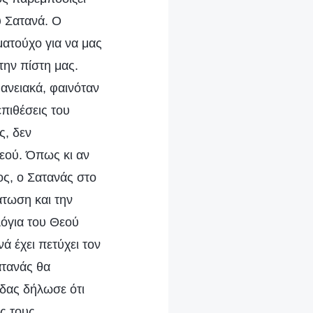
υ Σατανά. Ο
ωματούχο για να μας
την πίστη μας.
φανειακά, φαινόταν
επιθέσεις του
ς, δεν
εού. Όπως κι αν
ος, ο Σατανάς στο
τωση και την
λόγια του Θεού
ά έχει πετύχει τον
ατανάς θα
δας δήλωσε ότι
ς τους