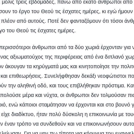
 μόλις τρεις εβδομάδες, πάνω από εκατό άνθρωποι από 
ουν το έργο του Θεού τις έσχατες ημέρες, κι εγώ ήμουν
ι πλέον από αυτούς. Ποτέ δεν φανταζόμουν ότι τόσοι άνθ
γο του Θεού τις έσχατες ημέρες.
 περισσότεροι άνθρωποι από τα δύο χωριά έρχονταν για 
νας αξιωματούχος της περιφέρειας από ένα διπλανό χωρι
ών άκουγαν τα κηρύγματά μας και κινητοποίησε την πολι
 και επιθεωρήσεις. Συνελήφθησαν δεκάξι νεοφώτιστοι πο
ούν την αληθινή οδό, και τους επιβλήθηκαν πρόστιμα. Κ
πολούσε μέρα και νύχτα, οι άνθρωποι δεν τολμούσαν πια
ιό, ενώ κάποιοι σταμάτησαν να έρχονται και στο βουνό γ
είχε διαδίκτυο, ήταν πολύ δύσκολη η επικοινωνία με το
αν έναν τρόπο να συνδεθούν και να επικοινωνήσουν αυτοί
ελείωσαν. Για να μην πω τίποτα για κήρυγμα του ευαγγελ