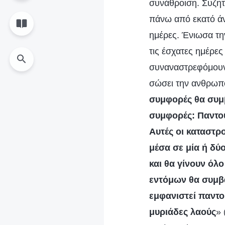
συνάθροιση. Συζητώ
πάνω από εκατό άν
ημέρες. Ένιωσα τη
τις έσχατες ημέρες
συναναστρεφόμουν 
σώσει την ανθρωπό
συμφορές θα συμβ
συμφορές: Παντού
Αυτές οι καταστρ
μέσα σε μία ή δύ
και θα γίνουν όλο
εντόμων θα συμβα
εμφανιστεί παντο
μυριάδες λαούς
»