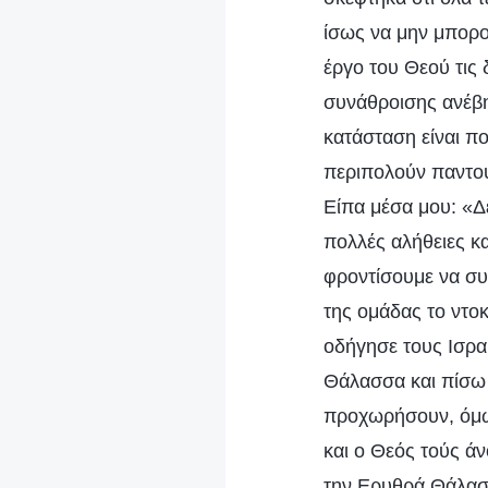
ίσως να μην μπορο
έργο του Θεού τις 
συνάθροισης ανέβη
κατάσταση είναι πο
περιπολούν παντού
Είπα μέσα μου: «Δε
πολλές αλήθειες κα
φροντίσουμε να συμ
της ομάδας το ντοκ
οδήγησε τους Ισρα
Θάλασσα και πίσω 
προχωρήσουν, όμως
και ο Θεός τούς ά
την Ερυθρά Θάλασσ