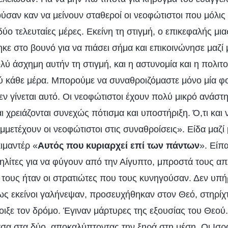
ύσαν καν να μείνουν σταθεροί οι νεοφώτιστοι που μόλις 
δύο τελευταίες μέρες. Εκείνη τη στιγμή, ο επικεφαλής μι
κε στο βουνό για να πιάσει σήμα και επικοινώνησε μαζί 
λύ άσχημη αυτήν τη στιγμή, και η αστυνομία και η πολι
 κάθε μέρα. Μπορούμε να συναθροιζόμαστε μόνο μία φο
ν γίνεται αυτό. Οι νεοφώτιστοι έχουν πολύ μικρό ανάστ
ι χρειάζονται συνεχώς πότισμα και υποστήριξη. Ό,τι και ν
μετέχουν οι νεοφώτιστοι στις συναθροίσεις». Είδα μαζί
ιμαντέρ «
Αυτός που κυριαρχεί επί των πάντων
». Είπ
ηλίτες για να φύγουν από την Αίγυπτο, μπροστά τους 
τους ήταν οι στρατιώτες που τους κυνηγούσαν. Δεν υπή
 εκείνοι γαλήνεψαν, προσευχήθηκαν στον Θεό, στηρίχτ
νοιξε τον δρόμο. Έγιναν μάρτυρες της εξουσίας του Θεού
α στα δύο, αποκαλύπτοντας την ξηρά στη μέση. Οι Ισρα