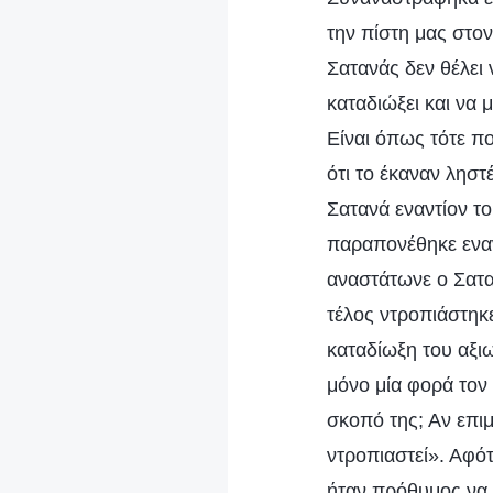
την πίστη μας στο
Σατανάς δεν θέλει 
καταδιώξει και να 
Είναι όπως τότε πο
ότι το έκαναν ληστ
Σατανά εναντίον το
παραπονέθηκε εναν
αναστάτωνε ο Σαταν
τέλος ντροπιάστηκ
καταδίωξη του αξι
μόνο μία φορά τον 
σκοπό της; Αν επιμ
ντροπιαστεί». Αφό
ήταν πρόθυμος να 