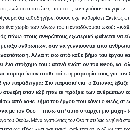
α, ενώ οι στρατιώτες που τους κυνηγούσαν πνίγηκαν σ
 σίγουρα θα καθοδηγήσει όσους έχει καθορίσει Εκείνος ότ
σα ένα χωρίο των λόγων του Παντοδύναμου Θεού: «
Κάθ
εός πάνω στους ανθρώπους εξωτερικά φαίνεται να εί
μεταξύ ανθρώπων, σαν να γεννιούνται από ανθρώπι
ναστάτωση. Αλλά πίσω από κάθε βήμα του έργου και
ει ένα στοίχημα του Σατανά ενώπιον του Θεού, και ό
α παραμείνουν σταθεροί στη μαρτυρία τους για τον 
β για παράδειγμα: Στα παρασκήνια, ο Σατανάς έβαζε 
υ συνέβη στον Ιώβ ήταν οι πράξεις των ανθρώπων κ
σω από κάθε βήμα του έργου που κάνει ο Θεός σ’ εσ
ανά με τον Θεό —πίσω απ’ αυτό υπάρχει μια μάχη
»
(
έργο του Θεού», Μόνο αγαπώντας τον Θεό πιστεύεις αληθινά στ
ειτα ως εξής: «Επιφανειακά, φαίνεται ότι ο αξιωματούχ