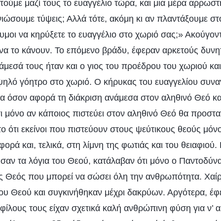
τούμε μαζί τους το ευαγγέλιο τώρα, και μια μέρα αρρωσ
ιώσουμε τύψεις; Αλλά τότε, ακόμη κι αν πλαντάξουμε στο
υμοι να κηρύξετε το ευαγγέλιο στο χωριό σας;» Ακούγοντ
α το κάνουν. Το επόμενο βράδυ, έφεραν αρκετούς δυνη
άμεσά τους ήταν και ο γιος του προέδρου του χωριού και
υψηλό γόητρο στο χωριό. Ο κήρυκας του ευαγγελίου συν
ια όσον αφορά τη διάκριση ανάμεσα στον αληθινό Θεό κα
τι μόνο αν κάποιος πιστεύει στον αληθινό Θεό θα προστατ
το ότι εκείνοι που πιστεύουν στους ψεύτικους θεούς μό
ρά και, τελικά, στη λίμνη της φωτιάς και του θειαφιού.
υσαν τα λόγια του Θεού, κατάλαβαν ότι μόνο ο Παντοδύνα
ς Θεός που μπορεί να σώσει όλη την ανθρωπότητα. Χαί
του Θεού και συγκινήθηκαν μέχρι δακρύων. Αργότερα, έ
 φίλους τους είχαν σχετικά καλή ανθρώπινη φύση για ν’ 