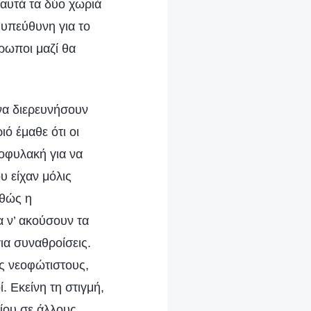
αυτά τα δύο χωριά
 υπεύθυνη για το
ρωποι μαζί θα
να διερευνήσουν
ό έμαθε ότι οι
τοφυλακή για να
υ είχαν μόλις
αθώς η
 ν’ ακούσουν τα
ια συναθροίσεις.
υς νεοφώτιστους,
. Εκείνη τη στιγμή,
ίου σε άλλους,