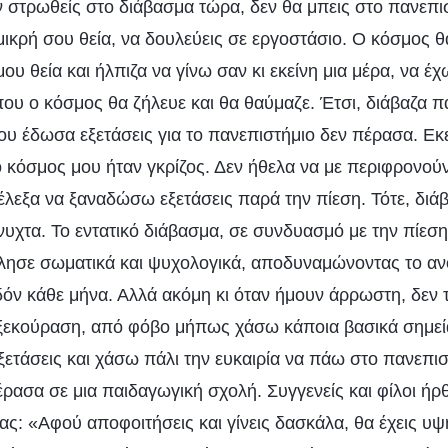
ν στρωθείς στο διάβασμα τώρα, δεν θα μπεις στο πανεπι
μικρή σου θεία, να δουλεύεις σε εργοστάσιο. Ο κόσμος θ
ου θεία και ήλπιζα να γίνω σαν κι εκείνη μια μέρα, να έ
που ο κόσμος θα ζήλευε και θα θαύμαζε. Έτσι, διάβαζα 
υ έδωσα εξετάσεις για το πανεπιστήμιο δεν πέρασα. Εκε
 κόσμος μου ήταν γκρίζος. Δεν ήθελα να με περιφρονούν
έλεξα να ξαναδώσω εξετάσεις παρά την πίεση. Τότε, διά
άνυχτα. Το εντατικό διάβασμα, σε συνδυασμό με την πίε
ντλησε σωματικά και ψυχολογικά, αποδυναμώνοντας το αν
ν κάθε μήνα. Αλλά ακόμη κι όταν ήμουν άρρωστη, δεν 
 ξεκούραση, από φόβο μήπως χάσω κάποια βασικά σημεί
ξετάσεις και χάσω πάλι την ευκαιρία να πάω στο πανεπισ
ρασα σε μια παιδαγωγική σχολή. Συγγενείς και φίλοι ήρθ
ας: «Αφού αποφοιτήσεις και γίνεις δασκάλα, θα έχεις υψ