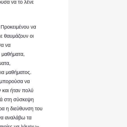
ουσα να το λένε
 Προκειμένου να
με θαυμάζουν οι
σα να
υ μαθήματα,
ματα,
ια μαθήματος.
 μπορούσα να
 και ήταν πολύ
ικά στη σύσκεψη
ρα η διεύθυνση του
 να αναλάβω τα
καιρίες να λάμψω».