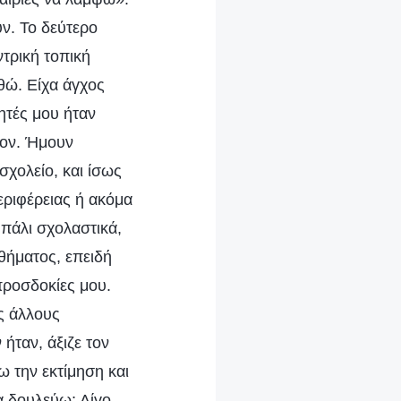
ν. Το δεύτερο
ντρική τοπική
θώ. Είχα άγχος
ητές μου ήταν
λον. Ήμουν
σχολείο, και ίσως
εριφέρειας ή ακόμα
 πάλι σχολαστικά,
θήματος, επειδή
προσδοκίες μου.
ς άλλους
ήταν, άξιζε τον
ω την εκτίμηση και
α δουλεύω; Λίγο