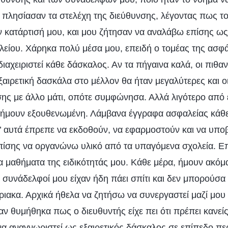
ε πλησίασαν τα στελέχη της διεύθυνσης, λέγοντας πως το
 κατάρτισή μου, και μου ζήτησαν να αναλάβω επίσης ω
λείου. Χάρηκα πολύ μέσα μου, επειδή ο τομέας της ασφάλ
αχειριστεί κάθε δάσκαλος. Αν τα πήγαινα καλά, οι πιθα
αιρετική δασκάλα στο μέλλον θα ήταν μεγαλύτερες και ο
σης με άλλο μάτι, οπότε συμφώνησα. Αλλά λιγότερο από
 ήμουν εξουθενωμένη. Λάμβανα έγγραφα ασφαλείας κάθε 
’ αυτά έπρεπε να εκδοθούν, να εφαρμοστούν και να υπ
επίσης να οργανώνω υλικό από τα υπαγόμενα σχολεία. Ε
τα μαθήματα της ειδικότητάς μου. Κάθε μέρα, ήμουν ακό
ι συνάδελφοί μου είχαν ήδη πάει σπίτι και δεν μπορούσ
ριακα. Αρχικά ήθελα να ζητήσω να συνεργαστεί μαζί μου 
ν θυμήθηκα πως ο διευθυντής είχε πει ότι πρέπει κανείς 
να αναγνωριστεί ως εξαιρετικός δάσκαλος σε επίπεδο πε