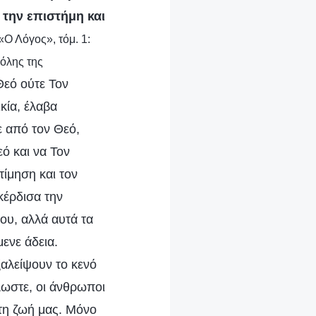
 την επιστήμη και
«Ο Λόγος», τόμ. 1:
 όλης της
Θεό ούτε Τον
κία, έλαβα
ε από τον Θεό,
ό και να Τον
τίμηση και τον
κέρδισα την
ου, αλλά αυτά τα
ενε άδεια.
αλείψουν το κενό
λωστε, οι άνθρωποι
τη ζωή μας. Μόνο