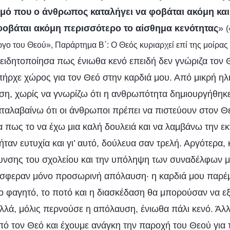
αθμό που ο άνθρωπος καταλήγει να φοβάται ακόμη και
φοβάται ακόμη περισσότερο το αίσθημα κενότητας
»
(
ργο του Θεού», Παράρτημα Β΄: Ο Θεός κυριαρχεί επί της μοίρας
νειδητοποίησα πως ένιωθα κενό επειδή δεν γνώριζα τον 
πήρχε χώρος για τον Θεό στην καρδιά μου. Από μικρή ηλι
υση, χωρίς να γνωρίζω ότι η ανθρωπότητα δημιουργήθηκ
ταλαβαίνω ότι οι άνθρωποι πρέπει να πιστεύουν στον Θε
 πως το να έχω μια καλή δουλειά και να λαμβάνω την εκ
ταν ευτυχία και γι’ αυτό, δούλευα σαν τρελή. Αργότερα, 
θυνσης του σχολείου και την υπόληψη των συναδέλφων μ
σφεραν μόνο προσωρινή απόλαυση· η καρδιά μου παρέμ
 φαγητό, το ποτό και η διασκέδαση θα μπορούσαν να εξ
αλλά, μόλις περνούσε η απόλαυση, ένιωθα πάλι κενό. Άλ
ό τον Θεό και έχουμε ανάγκη την παροχή του Θεού για 