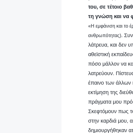
του, σε τέτοιο β
τη γνώση και να 
«Η εμφάνιση και το έ
. Συ
ανθρωπότητας)
λάτρευα, και δεν υ
αθεϊστική εκπαίδε
πόσο μάλλον να κα
λατρεύουν. Πίστευα
έπαινο των άλλων ή
εκτίμηση της διεύ
πράγματα μου πρό
Σκεφτόμουν πως το
στην καρδιά μου, 
δημιουργήθηκαν απ