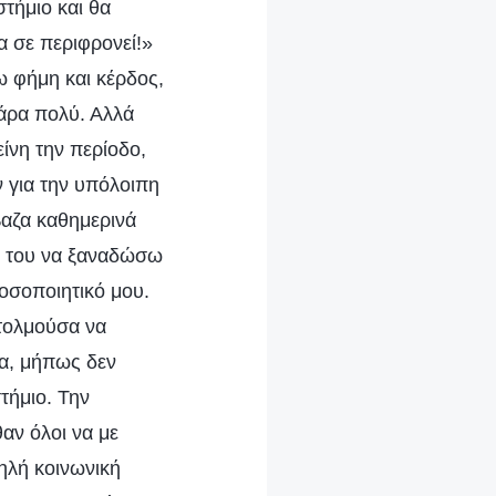
στήμιο και θα
α σε περιφρονεί!»
χω φήμη και κέρδος,
πάρα πολύ. Αλλά
ίνη την περίοδο,
 για την υπόλοιπη
βαζα καθημερινά
ση του να ξαναδώσω
οσοποιητικό μου.
τολμούσα να
α, μήπως δεν
τήμιο. Την
αν όλοι να με
ηλή κοινωνική