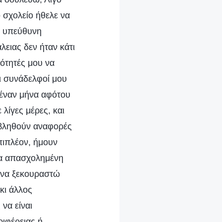
 σχολείο ήθελε να
ς υπεύθυνη
ειας δεν ήταν κάτι
νότητές μου να
ι συνάδελφοί μου
 έναν μήνα αφότου
λίγες μέρες, και
οβληθούν αναφορές
πιπλέον, ήμουν
μα απασχολημένη
α να ξεκουραστώ
κι άλλος
να είναι
ριφέρειας ή