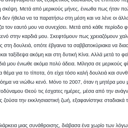
η σκέψη. Μετά από μερικούς μήνες, ένιωθα πως ήταν πο
 δεν ήθελα να τα παρατήσω στη μέση και να λένε οι άλλο
ζα τον εαυτό μου να συνεχίσει. Μετά από κάθε περίοδο 
κενό στην καρδιά μου. Σκεφτόμουν πως χρειαζόμουν χαλ
ς στη δουλειά, οπότε έβγαινα τα σαββατοκύριακα να δια
αι ταξίδεψα ακόμη και στη δυτική Κίνα. Αλλά μετά το φαΐ
ιά μου ένιωθε ακόμα πολύ άδεια. Μίλησα σε μερικούς φί
να θέμα για το τίποτα, ότι είχα τόσο καλή δουλειά και συν
νόημα να νιώθω κενό. Μόνο το 2007, όταν η μητέρα μου 
τοδύναμου Θεού τις έσχατες ημέρες, μέσα από την ανά
ς ζούσα την εκκλησιαστική ζωή, εξαφανίστηκε σταδιακά 
 διάρκεια μιας συνάθροισης, διάβασα ένα χωρίο των λόγω