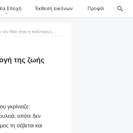
έα Εποχή
Έκθεση εικόνων
Προφίλ
7. Το να ακολουθήσω τον Θεό ήταν η καλύτερη επιλογή της ζωής μου
ογή της ζωής
ου γκρίνιαζε:
ουλειά, οπότε δεν
μος τη σέβεται και