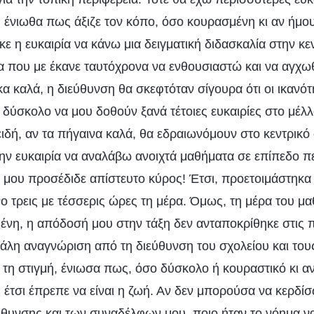
, ένιωθα πως άξιζε τον κόπο, όσο κουρασμένη κι αν ήμου
ε η ευκαιρία να κάνω μια δειγματική διδασκαλία στην κε
α που με έκανε ταυτόχρονα να ενθουσιαστώ και να αγχω
α καλά, η διεύθυνση θα σκεφτόταν σίγουρα ότι οι ικανότ
ν δύσκολο να μου δοθούν ξανά τέτοιες ευκαιρίες στο μέλ
δή, αν τα πήγαινα καλά, θα εδραιωνόμουν στο κεντρικό 
 την ευκαιρία να αναλάβω ανοιχτά μαθήματα σε επίπεδο π
α μου προσέδιδε απίστευτο κύρος! Έτσι, προετοιμάστηκα
ο τρεις με τέσσερις ώρες τη μέρα. Όμως, τη μέρα του μα
νη, η απόδοσή μου στην τάξη δεν ανταποκρίθηκε στις 
άλη αναγνώριση από τη διεύθυνση του σχολείου και του
τη στιγμή, ένιωσα πως, όσο δύσκολο ή κουραστικό κι αν 
έτσι έπρεπε να είναι η ζωή. Αν δεν μπορούσα να κερδίσ
εύθυνσης και των συναδέλφων μου, ποιο ήταν το νόημα ν