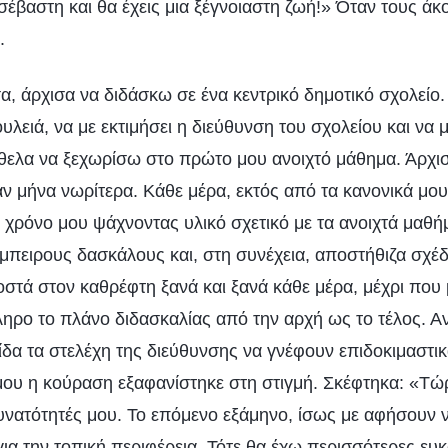
οσέβαστη και θα έχεις μια ξέγνοιαστη ζωή!» Όταν τους άκ
.
, άρχισα να διδάσκω σε ένα κεντρικό δημοτικό σχολείο.
λειά, να με εκτιμήσει η διεύθυνση του σχολείου και να 
θελα να ξεχωρίσω στο πρώτο μου ανοιχτό μάθημα. Άρχι
αν μήνα νωρίτερα. Κάθε μέρα, εκτός από τα κανονικά μο
 χρόνο μου ψάχνοντας υλικό σχετικό με τα ανοιχτά μαθή
πειρους δασκάλους και, στη συνέχεια, αποστήθιζα σχέδ
τά στον καθρέφτη ξανά και ξανά κάθε μέρα, μέχρι που
ρο το πλάνο διδασκαλίας από την αρχή ως το τέλος. Αν
είδα τα στελέχη της διεύθυνσης να γνέφουν επιδοκιμαστ
μου η κούραση εξαφανίστηκε στη στιγμή. Σκέφτηκα: «Τώ
 δυνατότητές μου. Το επόμενο εξάμηνο, ίσως με αφήσουν
ια την τοπική περιφέρεια. Τότε θα έχω περισσότερες ευ