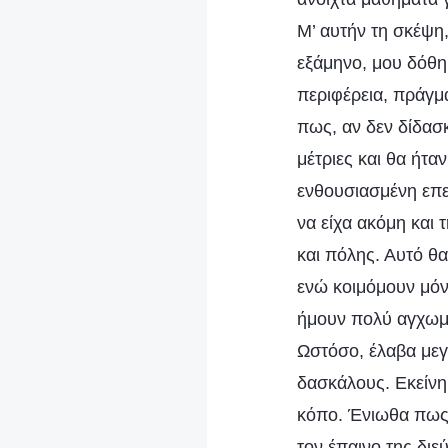
Μ’ αυτήν τη σκέψη
εξάμηνο, μου δόθηκ
περιφέρεια, πράγμ
πως, αν δεν δίδασκ
μέτριες και θα ήτα
ενθουσιασμένη επει
να είχα ακόμη και
και πόλης. Αυτό θ
ενώ κοιμόμουν μόν
ήμουν πολύ αγχωμέ
Ωστόσο, έλαβα μεγ
δασκάλους. Εκείνη 
κόπο. Ένιωθα πως 
τον έπαινο της δι