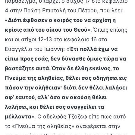
παράδειγμα, υπάρχει ο στίχος 17 στο κεφάλαιο
4 στην Πρώτη Επιστολή του Πέτρου, που λέει:
«
Διότι έφθασεν ο καιρός του να αρχίση η
κρίσις από του οίκου του Θεού
». Όπως επίσης
και οι στίχοι 12-13 στο κεφάλαιο 16 στο
Ευαγγέλιο του Ιωάννη: «
Έτι πολλά έχω να
είπω προς εσάς, δεν δύνασθε όμως τώρα να
βαστάζητε αυτά. Όταν δε έλθη εκείνος, το
Πνεύμα της αληθείας, θέλει σας οδηγήσει εις
πάσαν την αλήθειαν· διότι δεν θέλει λαλήσει
αφ’ εαυτού, αλλ’ όσα αν ακούση θέλει
λαλήσει, και θέλει σας αναγγείλει τα
μέλλοντα
». Ο αδελφός Τζόζεφ είπε πως αυτό
το «Πνεύμα της αληθείας» αναφέρεται στην