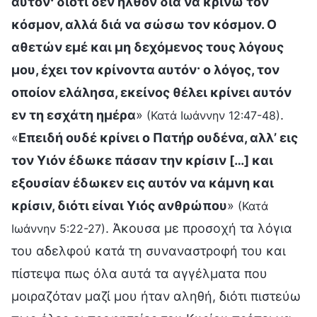
αυτόν· διότι δεν ήλθον διά να κρίνω τον
κόσμον, αλλά διά να σώσω τον κόσμον. Ο
αθετών εμέ και μη δεχόμενος τους λόγους
μου, έχει τον κρίνοντα αυτόν· ο λόγος, τον
οποίον ελάλησα, εκείνος θέλει κρίνει αυτόν
εν τη εσχάτη ημέρα
»
.
(Κατά Ιωάννην 12:47-48)
«
Επειδή ουδέ κρίνει ο Πατήρ ουδένα, αλλ’ εις
τον Υιόν έδωκε πάσαν την κρίσιν […] και
εξουσίαν έδωκεν εις αυτόν να κάμνη και
κρίσιν, διότι είναι Υιός ανθρώπου
»
(Κατά
. Άκουσα με προσοχή τα λόγια
Ιωάννην 5:22-27)
του αδελφού κατά τη συναναστροφή του και
πίστεψα πως όλα αυτά τα αγγέλματα που
μοιραζόταν μαζί μου ήταν αληθή, διότι πιστεύω