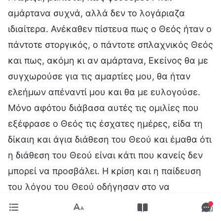
αμάρτανα συχνά, αλλά δεν το λογάριαζα
ιδιαίτερα. Ανέκαθεν πίστευα πως ο Θεός ήταν ο
πάντοτε στοργικός, ο πάντοτε σπλαχνικός Θεός
και πως, ακόμη κι αν αμάρτανα, Εκείνος θα με
συγχωρούσε για τις αμαρτίες μου, θα ήταν
ελεήμων απέναντί μου και θα με ευλογούσε.
Μόνο αφότου διάβασα αυτές τις ομιλίες που
εξέφρασε ο Θεός τις έσχατες ημέρες, είδα τη
δίκαιη και άγια διάθεση του Θεού και έμαθα ότι
η διάθεση του Θεού είναι κάτι που κανείς δεν
μπορεί να προσβάλει. Η κρίση και η παίδευση
του λόγου του Θεού οδήγησαν στο να
δημιουργηθεί μέσα μου ευλάβεια γι’ Αυτόν και
θρήνησα για το ίδιο μου το παρελθόν.