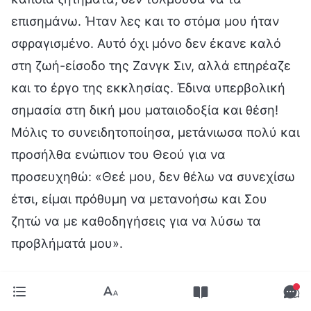
επισημάνω. Ήταν λες και το στόμα μου ήταν
σφραγισμένο. Αυτό όχι μόνο δεν έκανε καλό
στη ζωή-είσοδο της Ζανγκ Σιν, αλλά επηρέαζε
και το έργο της εκκλησίας. Έδινα υπερβολική
σημασία στη δική μου ματαιοδοξία και θέση!
Μόλις το συνειδητοποίησα, μετάνιωσα πολύ και
προσήλθα ενώπιον του Θεού για να
προσευχηθώ: «Θεέ μου, δεν θέλω να συνεχίσω
έτσι, είμαι πρόθυμη να μετανοήσω και Σου
ζητώ να με καθοδηγήσεις για να λύσω τα
προβλήματά μου».
Αργότερα, διάβασα ένα χωρίο από τα λόγια του
Θεού: «
Όλοι είναι ίσοι απέναντι στην αλήθεια