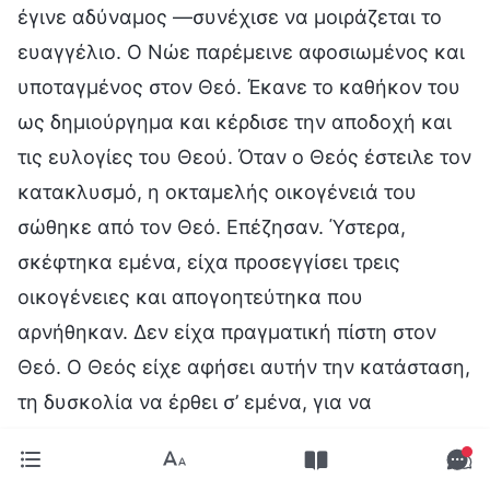
έγινε αδύναμος —συνέχισε να μοιράζεται το
ευαγγέλιο. Ο Νώε παρέμεινε αφοσιωμένος και
υποταγμένος στον Θεό. Έκανε το καθήκον του
ως δημιούργημα και κέρδισε την αποδοχή και
τις ευλογίες του Θεού. Όταν ο Θεός έστειλε τον
κατακλυσμό, η οκταμελής οικογένειά του
σώθηκε από τον Θεό. Επέζησαν. Ύστερα,
σκέφτηκα εμένα, είχα προσεγγίσει τρεις
οικογένειες και απογοητεύτηκα που
αρνήθηκαν. Δεν είχα πραγματική πίστη στον
Θεό. Ο Θεός είχε αφήσει αυτήν την κατάσταση,
τη δυσκολία να έρθει σ’ εμένα, για να
τελειοποιήσει την πίστη μου σε Αυτόν. Οπότε,
είτε είχαν αποδεχθεί το ευαγγέλιο είτε όχι,