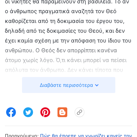
οι νικητές θα παραμείνουν στη βασιλεία. Το αν
ο άνθρωπος πραγματικά αναζητά τον Θεό
καθορίζεται από τη δοκιμασία του έργου του,
δηλαδή από τις δοκιμασίες του Θεού, και δεν
έχει καμία σχέση με την απόφαση του ίδιου του
ανθρώπου. Ο Θεός δεν απορρίπτει κανένα
άτομο χωρίς λόγο. Ό,τι κάνει μπορεί να πείσει
απόλυτα τον άνθρωπο. Δεν κάνει τίποτα που
είναι αόρατο για τον άνθρωπο, ή οποιαδήποτε
Διαβάστε περισσότερα
εργασία που δεν μπορεί να πείσει τον άνθρωπο.
Το αν η πίστη του ανθρώπου είναι αληθινή ή όχι
αποδεικνύεται από τα γεγονότα και δεν μπορεί
να αποφασιστεί από τον άνθρωπο.
«Ο Λόγος», τόμ. 1: «Η εμφάνιση και το έργο του
Προηγούμενο:
Πώς θα έπρεπε να γνωρίζει κανείς την