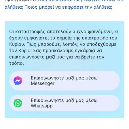
Θεού», Το έργο του Θεού και οι πράξεις του
αλήθεια; Ποιος μπορεί να εκφράσει την αλήθεια;
ανθρώπου
Δεν γνωρίζεις τι σημαίνει το να ακολουθείς τον
Οι καταστροφές αποτελούν συχνό φαινόμενο, κι
έχουν εμφανιστεί τα σημεία της επιστροφής του
Θεό; Χωρίς οράματα, σε τι μονοπάτι θα βάδιζες;
Κυρίου. Πώς μπορούμε, λοιπόν, να υποδεχθούμε
Στο έργο του σήμερα, αν δεν έχεις οράματα,
τον Κύριο; Σας προσκαλούμε εγκάρδια να
επικοινωνήσετε μαζί μας για να βρείτε τον
δεν πρόκειται να καταφέρεις να ολοκληρωθείς.
τρόπο.
Σε ποιον πιστεύεις; Γιατί πιστεύεις σ’ Αυτόν;
Γιατί Τον ακολουθείς; Βλέπεις την πίστη σου
Επικοινωνήστε μαζί μας μέσω
Messenger
σαν παιχνίδι; Αντιμετωπίζεις τη ζωή σου σαν
παιχνίδι; Ο Θεός του σήμερα είναι το
Επικοινωνήστε μαζί μας μέσω
σπουδαιότερο όραμα. Πόσα απ’ Αυτόν
Whatsapp
γνωρίζεις; Πόσα απ’ Αυτόν έχεις δει; Αφού
έχεις δει τον Θεό του σήμερα, είναι γερό το