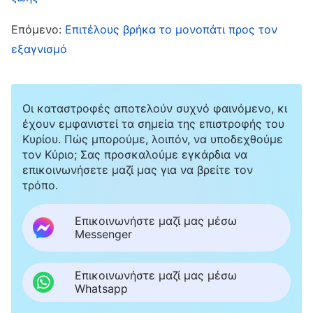
ψευδείς κατηγορίες και προκαλούν τη δημόσια
Επόμενο:
Επιτέλους βρήκα το μονοπάτι προς τον
κατακραυγή, ξεσηκώνοντας τον λαό, και
εξαγνισμό
κατόπιν καταφεύγουν σε βίαιη καταστολή.
Αυτό είναι γεγονός. Η Υπόθεση της 28ης Μαΐου
στη Ζαογιουάν ήταν μια πλεκτάνη του ΚΚΚ
Οι καταστροφές αποτελούν συχνό φαινόμενο, κι
κατά της Εκκλησίας του Παντοδύναμου Θεού.
έχουν εμφανιστεί τα σημεία της επιστροφής του
Κυρίου. Πώς μπορούμε, λοιπόν, να υποδεχθούμε
Σοφίστηκαν επιμελώς μια σειρά από ψευδείς
τον Κύριο; Σας προσκαλούμε εγκάρδια να
κατηγορίες». Μα εγώ δεν την άκουγα. Είπα
επικοινωνήσετε μαζί μας για να βρείτε τον
τρόπο.
θυμωμένος «Δεν με νοιάζει. Δεν θα πιστεύεις
πια στον Παντοδύναμο Θεό. Πρέπει να σκεφτώ
Επικοινωνήστε μαζί μας μέσω
την ασφάλεια της οικογένειάς μας και θέλω να
Messenger
προστατέψω εσένα και την κόρη μας από
Επικοινωνήστε μαζί μας μέσω
οποιοδήποτε κακό. Τίποτε άλλο δεν με
Whatsapp
απασχολεί. Σ’ το λέω για τελευταία φορά. Θα