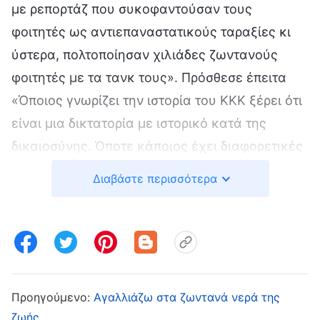
με ρεπορτάζ που συκοφαντούσαν τους
φοιτητές ως αντιεπαναστατικούς ταραξίες κι
ύστερα, πολτοποίησαν χιλιάδες ζωντανούς
φοιτητές με τα τανκ τους». Πρόσθεσε έπειτα
«Όποιος γνωρίζει την ιστορία του ΚΚΚ ξέρει ότι
είναι μια δικτατορία με ιστορικό κατά της
δικαιοσύνης. Όποτε κάποιος έχει διαφορετικές
πολιτικές ιδέες ή απόψεις, πάντα
Διαβάστε περισσότερα
καταστέλλουν και καταδικάζουν το άτομο ή
την ομάδα του, καταπνίγοντας ή εξοντώνοντάς
τους. Κάθε φορά που το ΚΚΚ καταστέλλει βίαια
μια θρησκευτική πίστη, ένα κίνημα για
δημοκρατικά δικαιώματα ή διαμαρτυρίες
Προηγούμενο:
Αγαλλιάζω στα ζωντανά νερά της
εθνικών μειονοτήτων, πρώτα μηχανεύονται
ζωής