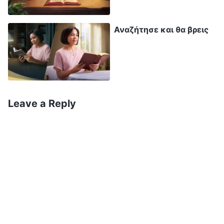
όλες τις δυσκολίες και είχε υπομείνει πολλά
για την οικογένειά μας μέσα στα χρόνια.
Αναζήτησε και θα βρεις
Πόνεσα πολύ όταν τα αναλογίστηκα, αλλά
μόνο για την πίστη της στον Θεό την
κατσάδιασα. Ήξερα πως δεν έπρεπε να το
κάνω, αλλά θεωρούσα πως ήταν για το καλό
της οικογένειάς μας. Γιατί δεν με καταλάβαινε;
Leave a Reply
Κοίταξα το τηλέφωνό μου και είδα μια
φωτογραφία με τους τρεις μας χαρούμενους,
και την κόρη μας να χαμογελά γλυκά. Είπα
μέσα μου «Είμαι ο φύλακας της οικογένειας
και οφείλω να τις προστατεύω. Κανείς δεν θα
τις πειράξει».
Τις επόμενες μέρες, φοβόμουν μην αλλάξουν