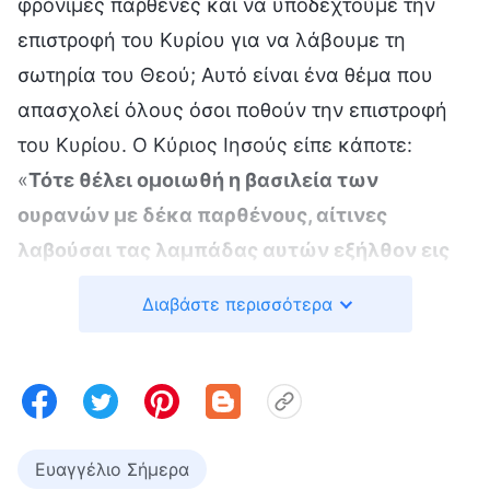
φρόνιμες παρθένες και να υποδεχτούμε την
επιστροφή του Κυρίου για να λάβουμε τη
σωτηρία του Θεού; Αυτό είναι ένα θέμα που
απασχολεί όλους όσοι ποθούν την επιστροφή
του Κυρίου. Ο Κύριος Ιησούς είπε κάποτε:
«
Τότε θέλει ομοιωθή η βασιλεία των
ουρανών με δέκα παρθένους, αίτινες
λαβούσαι τας λαμπάδας αυτών εξήλθον εις
απάντησιν του νυμφίου. Πέντε δε εξ αυτών
Διαβάστε περισσότερα
ήσαν φρόνιμοι και πέντε μωραί. Αίτινες
μωραί, λαβούσαι τας λαμπάδας αυτών, δεν
έλαβον μεθ’ εαυτών έλαιον· αι φρόνιμοι όμως
έλαβον έλαιον εν τοις αγγείοις αυτών μετά
των λαμπάδων αυτών
»
.
(Κατά Ματθαίον 25:1-4)
Ευαγγέλιο Σήμερα