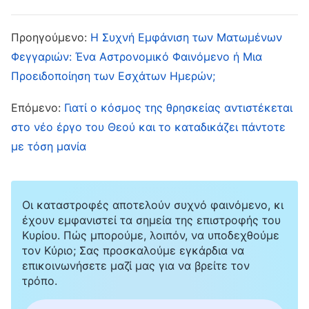
Από τις Γραφές, μπορούμε να δούμε πως οι
φρόνιμες παρθένες προετοίμασαν λάδι για τα
Προηγούμενο:
Η Συχνή Εμφάνιση των Ματωμένων
λυχνάρια και περίμεναν ευλαβικά τον ερχομό
Φεγγαριών: Ένα Αστρονομικό Φαινόμενο ή Μια
του Κυρίου. Εν τέλει, μπόρεσαν να Τον
Προειδοποίηση των Εσχάτων Ημερών;
υποδεχθούν και να παρευρεθούν στο δείπνο
Επόμενο:
Γιατί ο κόσμος της θρησκείας αντιστέκεται
στη βασιλεία των ουρανών. Έτσι, πολλοί
στο νέο έργο του Θεού και το καταδικάζει πάντοτε
αδελφοί και αδελφές πιστεύουν πως εφόσον
με τόση μανία
διαβάζουν με συνέπεια τις γραφές,
παρευρίσκονται σε συναθροίσεις,
αναλαμβάνουν επιμελώς το έργο του Κυρίου
Οι καταστροφές αποτελούν συχνό φαινόμενο, κι
έχουν εμφανιστεί τα σημεία της επιστροφής του
και περιμένουν ευλαβικά, αυτό σημαίνει πως
Κυρίου. Πώς μπορούμε, λοιπόν, να υποδεχθούμε
έχουν προετοιμάσει το λάδι και είναι φρόνιμες
τον Κύριο; Σας προσκαλούμε εγκάρδια να
επικοινωνήσετε μαζί μας για να βρείτε τον
παρθένες, και πως όταν επιστρέψει ο Κύριος,
τρόπο.
θα ανυψωθούν στη βασιλεία των ουρανών.