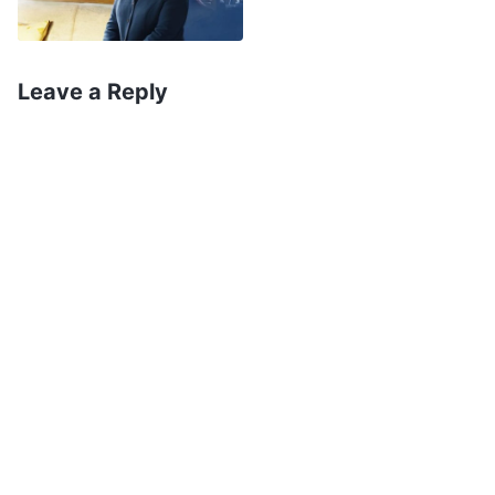
Αν δεν μου είχαν κηρύξει το ευαγγέλιο του
Θεού τις έσχατες ημέρες, πραγματικά δεν ξέρω
τι ανοησία θα είχα κάνει. Μόλις αποδέχτηκα το
Leave a Reply
έργο του Θεού τις έσχατες ημέρες, απ’ τα λόγια
του Θεού έμαθα τους λόγους πίσω από το
σκοτάδι και το κακό στον κόσμο και τη
δυστυχία και τη μοναξιά στην κοινωνία. Τα
λόγια του Θεού λένε: «
Έχοντας γεννηθεί σε
τόσο βρόμικη γη, ο άνθρωπος έχει
σημαδευτεί σοβαρά από την κοινωνία, έχει
επηρεαστεί από φεουδαρχική δεοντολογία
και έχει διδαχτεί σε “ιδρύματα υψηλής
μόρφωσης”. Ο οπισθοδρομικός τρόπος
σκέψης, η διεφθαρμένη ηθική, η μοχθηρή