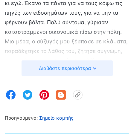
κι εγώ. Έκανα τα πάντα για να τους κόψω τις
πηγές των ειδοσημάτων τους, για να μην τα
φέρνουν βόλτα. Πολύ σύντομα, γύρισαν
καταστραμμένοι οικονομικά πίσω στην πόλη.
Μια μέρα, ο σύζυγός μου ξέσπασε σε κλάματα,
παραδέχτηκε το λάθος του, ζήτησε συγνώμη,
και ορκίστηκε πως θα γύριζε σελίδα και θα
Διαβάστε περισσότερα
άλλαζε. Μου ζήτησε να βάλω κάποιους φίλους
να τον βοηθήσουν να μετατεθεί στην επαρχία
της κομητείας, για να αρχίσει μια νέα ζωή σε
άλλο περιβάλλον. Βλέποντας πόσο πονεμένος
έδειχνε, κι ακούγοντας τη φαινομενικά
ειλικρινή συγνώμη του, η καρδιά μου λύγισε.
Προηγούμενο:
Σημείο καμπής
Ήθελα επίσης να ξεχάσω καθετί δυσάρεστο απ’