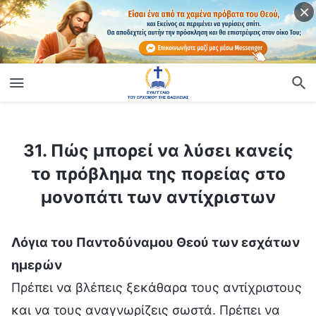
ίο
31. Πώς μπορεί να λύσει κανείς το πρόβλημα της πορείας στο μονοπάτι των αντίχριστων
31. Πώς μπορεί να λύσει κανείς
το πρόβλημα της πορείας στο
μονοπάτι των αντίχριστων
Λόγια του Παντοδύναμου Θεού των εσχάτων
ημερών
Πρέπει να βλέπεις ξεκάθαρα τους αντίχριστους και να τους αναγνωρίζεις σωστά. Πρέπει να ξέρεις πώς να διακρίνεις τις διάφορες εκδηλώσεις των αντίχριστων, ενώ ταυτόχρονα πρέπει να γνωρίζεις πολύ καλά ότι η φύση-ουσία σου έχει πολλά κοινά με τους αντίχριστους. Αυτό συμβαίνει επειδή ανήκετε όλοι στην ανθρωπότητα, που έχει διαφθαρεί από τον Σατανά· η μόνη διαφορά είναι ότι οι αντίχριστοι βρίσκονται υπό τον πλήρη έλεγχο του Σατανά, έχουν γίνει συνεργοί του και μιλάνε εκ μέρους του. Κι εσύ ανήκεις στη διεφθαρμένη ανθρωπότητα, αλλά μπορείς να αποδεχθείς την αλήθεια και έχεις ελπίδα να σωθείς. Όσον αφορά την ουσία, ωστόσο, έχεις πολλά κοινά με τους αντίχριστους, έχετε τις ίδιες μεθόδους και τους ίδιους στόχους. Η μόνη διαφορά ανάμεσα σ’ εσένα και τους αντίχριστους είναι ότι, μόλις ακούσεις την αλήθεια και παρακολουθήσεις τα κηρύγματα, μπορείς ν’ αλλάξεις πορεία, και το ότι μπορείς ν’ αλλάξεις πορεία καθορίζει ότι έχεις ελπίδα να σωθείς. Γι’ αυτό, όταν εκθέτω αντίχριστους, θα πρέπει επίσης να κάνεις σύγκριση και να αναγνωρίζεις τι κοινά έχεις εσύ με τους αντίχριστους, καθώς και ποιες εκδηλώσεις, διαθέσεις και πτυχές της ουσίας μοιράζεσαι μαζί τους. Δεν θα γνωρίσεις καλύτερα τον εαυτό σου αν το κάνεις αυτό; Αν νιώθεις συνεχώς ανταγωνιστικός, αν πιστεύεις ότι δεν είσαι αντίχριστος, αν μισείς σφόδρα τους αντίχριστους και δεν είσαι διατεθειμένος να κάνεις αυτήν τη σύγκριση ή να κάνεις αυτοκριτική και να κατανοήσεις ποιο μονοπάτι ακολουθείς, τι συνέπειες θα έχει όλο αυτό; Αν έχεις σατανική διάθεση, είναι πολύ πιθανό να γίνεις αντίχριστος. Αυτό συμβαίνει επειδή κανένας αντίχριστος δεν προσπαθεί επίτηδες να γίνει αντίχριστος, αλλά γίνεται· φταίει το ότι δεν επιδιώκει την αλήθεια, κι έτσι αυτόματα καταλήγει να ακολουθεί το μονοπάτι ενός αντίχριστου. Αντίχριστοι δεν είναι όλοι αυτοί στον θρησκευτικό κόσμο που δεν αγαπούν την αλήθεια; Κάθε άνθρωπος που δεν κάνει αυτοκριτική και δεν κατανοεί τη φύση-ουσία του, και πιστεύει στον Θεό σύμφωνα με τις αντιλήψεις και τις φαντασιοκοπίες του, είναι αντίχριστος. Μόλις πάρεις το μονοπάτι ενός αντίχριστου, μόλις κερδίσεις θέση, και σε συνδυασμό με το γεγονός ότι έχεις κάποια χαρίσματα και γνώσεις και όλοι σε θαυμάζουν, τότε, όσο περισσότερο καιρό εργάζεσαι, θα αποκτάς τελικά και μια θέση στις καρδιές των ανθρώπων. Και όσο το έργο για το οποίο είσαι υπεύθυνος γίνεται ευρύτερο, καταλήγεις να ηγείσαι όλο και περισσότερων ανθρώπων, κερδίζεις όλο και περισσότερο πλεονέκτημα, και τότε γίνεσαι σωστός Παύλος. Όλα αυτά γίνονται με τη θέλησή σου; Δεν σχεδίασες να ακολουθήσεις αυτό το μονοπάτι· πώς, όμως, κατέληξες να πάρεις, χωρίς να το γνωρίζεις, το μονοπάτι ενός αντίχριστου; Ένας σημαντικός λόγος είναι ότι, αν δεν επιδιώκεις την αλήθεια, είναι εντελώς βέβαιο ότι θα επιδιώξεις τη θέση και το κύρος, θα ασχοληθείς με τις δικές σου δουλειές, και στο τέλος, χωρίς να το αντιληφθείς, θα καταλήξεις να ακολουθείς το μονοπάτι ενός αντίχριστου. Αν οι άνθρωποι που ακολουθούν το μονοπάτι ενός αντίχριστου δεν αλλάξουν εγκαίρως πορεία, τότε, όταν κερδίσουν θέση, είναι πολύ πιθανό να γίνουν αντίχριστοι· αυτό είναι το αναπόφευκτο αποτέλεσμα. Αν δεν βλέπουν καθαρά αυτό το ζήτημα, τότε βρίσκονται σε κίνδυνο, επειδή όλοι έχουν διεφθαρμένες διαθέσεις και όλοι αγαπούν τη φήμη και τη θέση· αν δεν αγαπούν την αλήθεια, τότε είναι πολύ επιρρεπείς στο να εκπέσουν εξαιτίας της φήμης και της θέσης. Χωρίς την κρίση και την παίδευση του Θεού, όλοι θα ακολουθούσαν το μονοπάτι ενός αντίχριστου και θα εξέπιπταν εξαιτίας της φήμης και της θέσης, κι αυτό δεν μπορεί να το αρνηθεί κανείς. Λες: «Έχω αυτές τις αποκαλύψεις πότε πότε μόνο· είναι απλώς προσωρινές εκδηλώσεις. Παρόλο που έχω την ίδια ουσία με τους αντίχριστους, αυτό που με διακρίνει ακόμα απ’ αυτούς είναι ότι δεν έχω τόσο μεγάλες φιλοδοξίες όσο αυτοί. Επίσης, όταν κάνω το καθήκον μου, κάνω συνεχώς αυτοκριτική, νιώθω μεταμέλεια και αναζητώ την αλήθεια, και ενεργώ σύμφωνα με τις αλήθεια-αρχές. Κρίνοντας από τη συμπεριφορά μου, δεν είμαι αντίχριστος και δεν θέλω να γίνω, επομένως δεν υπάρχει περίπτωση να γίνω αντίχριστος». Μπορεί να μην είσαι αντίχριστος αυτήν τη στιγμή, αλλά μπορείς να διασφαλίσεις ότι δεν πρόκειται να ακολουθήσεις το μονοπάτι ενός αντίχριστου και να γίνεις αντίχριστος; Μπορείς να εγγυηθείς κάτι τέτοιο; Όχι, δεν μπορείς. Πώς, λοιπόν, γίνεται να εγγυηθείς γι’ αυτό; Ο ένας και μοναδικός τρόπος είναι να επιδιώξεις την αλήθεια. Και πώς, λοιπόν, θα επιδιώξεις την αλήθεια; Έχεις τρόπο να το κάνεις; Πρώτα, πρέπει να παραδεχτείς το γεγονός ότι μοιράζεσαι την ίδια διάθεση και ουσία με τους αντίχριστους. Παρότι δεν είσαι αντίχριστος αυτήν τη στιγμή, τι είναι για σένα ό,τι πιο θανάσιμο και επικίνδυνο; Το ότι κατέχεις την ίδια φύση-ουσία με τους αντίχριστους. Είναι καλό αυτό για σένα; (Όχι.) Σε καμία περίπτωση. Είναι θανάσιμο. Γι’ αυτό, όταν ακούς τα κηρύγματα που εκθέτουν τις διάφορες εκδηλώσεις των αντίχριστων, μη νομίζεις πως όλα αυτά δεν σε αφορούν καθόλου· αυτή είναι η λάθος στάση. Άρα, τι είδους στάση πρέπει να κρατήσεις ώστε να αποδεχθείς αυτά τα γεγονότα και τις εκδηλώσεις; Σύγκρινε τον εαυτό σου μαζί τους, παραδέξου ότι έχεις τη φύση-ουσία ενός αντίχριστου, και μετά εξέτασε τον εαυτό σου για να βρεις ποιες από τις εκδηλώσεις και τις αποκαλύψεις σου είναι πανομοιότυπες μ’ αυτές των αντίχριστων. Αναγνώρισε πρώτα αυτό το γεγονός· μην προσπαθείς να μεταμφιεστείς ή να συγκαλυφθείς. Το μονοπάτι όπου βαδίζεις είναι το μονοπάτι ενός αντίχριστου, οπότε τα γεγονότα συνηγορούν στο ότι είσαι αντίχριστος· απλώς, ο οίκος του Θεού δεν σε έχει ορίσει ακόμα ως τέτοιον, και σου δίνει μια ευκαιρία να μετανοήσεις, αυτό είναι όλο. Το καταλαβαίνεις αυτό; Αποδέξου και παραδέξου πρώτα αυτό το γεγονός, κι αυτό που πρέπει να κάνεις μετά είναι να προσέλθεις ενώπιον του Θεού και να Του ζητήσεις να σε πειθαρχήσει και να σε χαλιναγωγήσει. Μη φεύγεις από το φως της παρουσίας Του και μην εγκαταλείπεις την προστασία Του· έτσι, η συνείδηση και η λογική σου θα χαλιναγωγούν την κάθε σου ενέργεια, ενώ τα λόγια του Θεού θα σε φωτίζουν, θα σε καθοδηγούν και θα σε κρατούν υπό έλεγχο. Επιπλέον, το έργο του Αγίου Πνεύματος θα σε καθοδηγεί, θα κάνει ρυθμίσεις ώστε οι άνθρωποι, τα γεγονότα και τα πράγματα γύρω σου να λειτουργούν ως προειδοποιήσεις για σένα και να σε πειθαρχούν. Πώς σε προειδοποιεί ο Θεός; Ο Θεός δρα με πολλούς τρόπους. Κάποιες φορές, θα σε κάνει να νιώσεις ένα γνώριμο αίσθημα, το οποίο θα σου δώσει τη δυνατότητα να συνειδητοποιήσεις ξεκάθαρα ότι χρειάζεσαι χαλιναγώγηση, ότι δεν μπορείς να ενεργείς πεισματικά, ότι, αν σφάλεις, θα Τον ντροπιάσεις και θα γελοιοποιηθείς, κι έτσι αυτοσυγκρατείσαι. Δεν σε προστατεύει έτσι ο Θεός; Αυτός είναι ένας τρόπος. Κάποιες φορές, ο Θεός θα σε επιπλήξει μέσα σου και θα σου παρουσιάσει ξεκάθαρα λόγια που θα σου λένε ότι μια τέτοια πράξη είναι ντροπιαστική, ότι Εκείνος την απεχθάνεται κι ότι είναι καταραμένη· σε επιπλήττει, δηλαδή, με ξεκάθαρα λόγια, ώστε να τα συγκρίνεις με τον εαυτό σου. Τι στόχο έχει ο Θεός όταν σε επιπλήττει μ’ αυτόν τον τρόπο; Θέλει να κάνει τη συνείδησή σου να νιώσει κάτι· όταν το νιώσεις αυτό, θα λάβεις υπόψη τον αντίκτυπο, τις συνέπειες και το αίσθημα ντροπής που έχεις, και θα δείξεις αυτοσυγκράτηση στις ενέργειες και τις πρακτικές σου. Μόλις αποκτήσεις πολλά τέτοια βιώματα, θα δεις πως, παρότι αυτές οι διεφθαρμένες διαθέσεις είναι ριζωμένες μέσα στους ανθρώπους, όταν εκείνοι καταφέρουν να αποδεχθούν την αλήθεια και να δουν ξεκάθαρα την αλήθεια των διεφθαρμένων διαθέσεών τους, τότε μπορούν να επαναστατήσουν συνειδητά ενάντια στη σάρκα· όταν οι άνθρωποι μπορέσουν να κάνουν πράξη την αλήθεια, η σατανική διάθεσή τους καθαίρεται κι αλλάζει. Η σατανική διάθεση του ανθρώπου δεν είναι ούτε άτρωτη ούτε αμετάβλητη· όταν καταφέρεις να αποδεχθείς την αλήθεια και να την κάνεις πράξη, η σατανική διάθεσή σου θα διασπαστεί φυσικά και θα αντικατασταθεί. Μόλις δεις πόσο γλυκό είναι να κάνεις πράξη την αλήθεια, θα σκεφτείς: «Ήμουν τόσο ξεδιάντροπος πριν. Όσο απροκάλυπτα κι αν μιλούσα, όπως κι αν εξύψωνα τον εαυτό μου για να κάνω τους άλλους να με λατρέψουν, ούτε ένιωθα ντροπή ούτε και το αντιλαμβανόμουν μετά. Τώρα νιώθω ότι ήταν λάθος να ενεργώ έτσι κι ότι έγινα ρεζίλι, κι αισθάνομαι σαν να είναι στραμμένα πάνω μου χίλια μάτια». Αυτό είναι έργο του Θεού. Σου δίνει ένα αίσθημα για να νιώσεις σαν να επιπλήττεις τον εαυτό σου, και μετά να μην μπορείς να διαπράξεις κακό ούτε να παραμείνεις στο δικό σου μονοπάτι. Χωρίς να το συνειδητοποιείς, όλο και λιγότερο εξυψώνεις τον εαυτό σου και μαρτυράς περί αυτού, όλο και περισσότερο αυτοσυγκρατείσαι, όλο και περισσότερο νιώθεις πως, όταν ενεργείς μ’ αυτόν τον τρόπο, η καρδιά σου είναι ήρεμη και η συνείδησή σου γαλήνια· έτσι ζεις στο φως, και δεν χρειάζεται πια να αγωνιάς ή να λες ψέματα και ευχάριστα λόγια για να καμουφλαριστείς. Στο παρελθόν, έλεγες ψέματα κάθε μέρα, όλη μέρα, για να προστατεύσεις τη φήμη σου. Κάθε φορά που έλεγες ένα ψέμα, έπρεπε μετά να το συνεχίσεις, από φόβο μην αποκαλυφθεί η στρατηγική σου. Αυτό είχε ως αποτέλεσμα να λες όλο και περισσότερα ψέματα, και μετά να καταβάλλεις μεγάλη προσπάθεια και να στύβεις το μυαλό σου για να τα συνεχίζεις· η ζωή που ζούσες δεν έμοιαζε ούτε με τη ζωή των ανθρώπων ούτε με τη ζωή των δαιμόνων, κι ήταν τόσο εξαντλητική! Τώρα πλέον προσπαθείς να είσαι ένας ειλικρινής άνθρωπος, και μπορείς να ανοίγεις την καρδιά σου και να λες λόγια αληθινά. Δεν έχεις καμία ανάγκη να λες ψέματα και να τα συνεχίζεις καθημερινά, τα ψέματα δεν σε περιορίζουν πια, υποφέρεις πολύ λιγότερο, ζεις μια ζωή όλο και πιο ξεκούραστη, ελεύθερη και απελευθερωμένη, απολαμβάνοντας συναισθήματα γαλήνης και χαράς βαθιά μέσα σου· γεύεσαι τη γλύκα που έχει αυτή η ζωή. Κι ενώ γεύεσαι τη γλύκα αυτής της ζωής, ο εσωτερικός σου κόσμος δεν είναι πια απατηλός, ούτε μοχθηρός και ψεύτικος. Αντ’ αυτού, είσαι πλέον διατεθειμένος να προσέλθεις ενώπιον του Θεού, προσεύχεσαι σ’ Αυτόν και αναζητάς την αλήθεια όταν έχεις πρόβλημα, μπορείς και συζητάς το πρόβλημα με τους άλλους, και δεν ενεργείς πια μονόπλευρα ή αυθαίρετα. Νιώθεις όλο και περισσότερο πως ο τρόπος με τον οποίο ενεργούσες ήταν αξιοκαταφρόνητος, και δεν θ