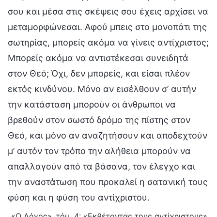
«Ο Λόγος», τόμ. 4: «Εκθέτοντας τους αντίχριστους»,