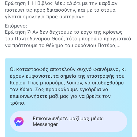
Ερώτηση 1: Η Βίβλος λέει: «Διότι με την καρδίαν
πιστεύει τις προς δικαιοσύνην, και με το στόμα
γίνεται ομολογία προς σωτηρίαν»
(Προς Ρωμαίους 10:10)
. Έχουμε ήδη σωθεί μέσω της
Επόμενο:
πίστης μας στον Ιησού. Άπαξ και σωθήκαμε,
Ερώτηση 7: Αν δεν δεχτούμε το έργο της κρίσεως
σωθήκαμε για πάντα. Όταν ο Κύριος έρθει θα είμαστε
του Παντοδύναμου Θεού, τότε μπορούμε πραγματικά
σίγουρα ικανοί να εισέλθουμε στη βασιλεία των
να πράττουμε το θέλημα του ουράνιου Πατέρα;
ουρανών.
Μπορούμε πραγματικά να εισέλθουμε στη βασιλεία
των ουρανών;
Οι καταστροφές αποτελούν συχνό φαινόμενο, κι
έχουν εμφανιστεί τα σημεία της επιστροφής του
Κυρίου. Πώς μπορούμε, λοιπόν, να υποδεχθούμε
τον Κύριο; Σας προσκαλούμε εγκάρδια να
επικοινωνήσετε μαζί μας για να βρείτε τον
τρόπο.
Επικοινωνήστε μαζί μας μέσω
Messenger