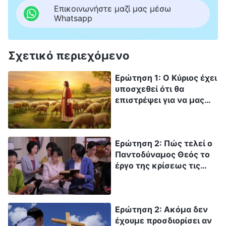
Επικοινωνήστε μαζί μας μέσω
Whatsapp
Σχετικό περιεχόμενο
Ερώτηση 1: Ο Κύριος έχει
υποσχεθεί ότι θα
επιστρέψει για να μας
ανεβάσει στη βασιλεία
των ουρανών, κι όμως,
γίνεστε μάρτυρες του ότι
Ερώτηση 2: Πώς τελεί ο
ο Κύριος έχει ήδη
Παντοδύναμος Θεός το
ενσαρκωθεί για να
έργο της κρίσεως τις
πραγματοποιήσει το
έσχατες ημέρες; Πώς
έργο της κρίσεως κατά
κρίνει, εξαγνίζει και
τις έσχατες ημέρες.
οδηγεί τον άνθρωπο
Σύμφωνα με την
Ερώτηση 2: Ακόμα δεν
στην τελείωση μέσα από
προφητεία στη Βίβλο, ο
έχουμε προσδιορίσει αν
τα λόγια Του; Αυτό
Κύριος θα έρθει επί