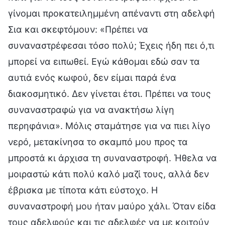
γίνομαι προκατειλημμένη απέναντι στη αδελφή
Σια και σκεφτόμουν: «Πρέπει να
συναναστρέφεσαι τόσο πολύ; Έχεις ήδη πει ό,τι
μπορεί να ειπωθεί. Εγώ κάθομαι εδώ σαν τα
αυτιά ενός κωφού, δεν είμαι παρά ένα
διακοσμητικό. Δεν γίνεται έτσι. Πρέπει να τους
συναναστραφώ για να ανακτήσω λίγη
περηφάνια». Μόλις σταμάτησε για να πιει λίγο
νερό, μετακίνησα το σκαμπό μου προς τα
μπροστά κι άρχισα τη συναναστροφή. Ήθελα να
μοιραστώ κάτι πολύ καλό μαζί τους, αλλά δεν
έβρισκα με τίποτα κάτι εύστοχο. Η
συναναστροφή μου ήταν μαύρο χάλι. Όταν είδα
τους αδελφούς και τις αδελφές να με κοιτούν