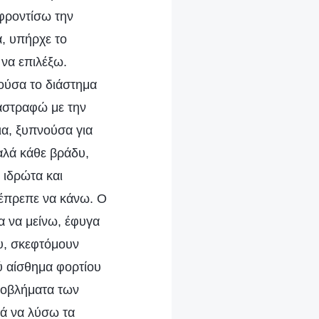
 φροντίσω την
α, υπήρχε το
 να επιλέξω.
ούσα το διάστημα
αστραφώ με την
ια, ξυπνούσα για
αλά κάθε βράδυ,
 ιδρώτα και
 έπρεπε να κάνω. Ο
α να μείνω, έφυγα
υ, σκεφτόμουν
ύ αίσθημα φορτίου
προβλήματα των
κά να λύσω τα