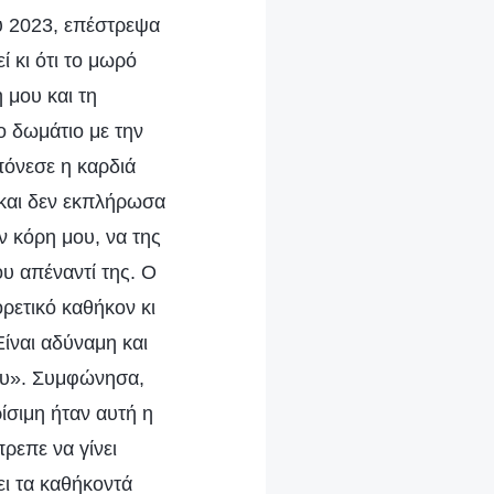
υ 2023, επέστρεψα
ί κι ότι το μωρό
 μου και τη
ο δωμάτιο με την
όνεσε η καρδιά
 και δεν εκπλήρωσα
ν κόρη μου, να της
υ απέναντί της. Ο
ρετικό καθήκον κι
ίναι αδύναμη και
μου». Συμφώνησα,
ίσιμη ήταν αυτή η
ρεπε να γίνει
ει τα καθήκοντά