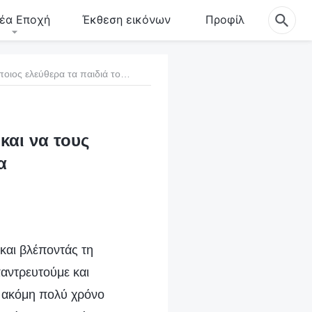
έα Εποχή
Έκθεση εικόνων
Προφίλ
4. Πώς να αφήσει κάποιος ελεύθερα τα παιδιά του και να τους επιτρέψει να μάθουν να είναι ανεξάρτητα
και να τους
α
και βλέποντάς τη
παντρευτούμε και
ι ακόμη πολύ χρόνο