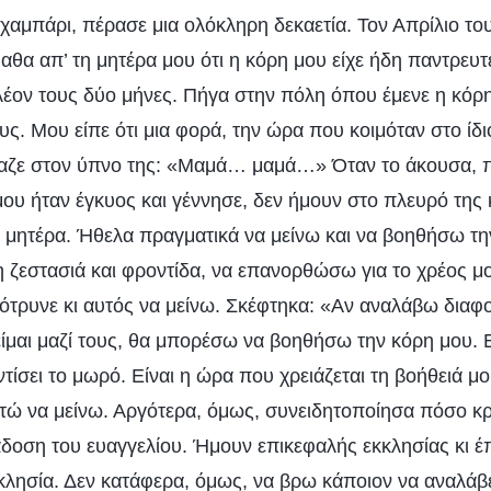
χαμπάρι, πέρασε μια ολόκληρη δεκαετία. Τον Απρίλιο το
μαθα απ’ τη μητέρα μου ότι η κόρη μου είχε ήδη παντρευτε
πλέον τους δύο μήνες. Πήγα στην πόλη όπου έμενε η κόρη
ς. Μου είπε ότι μια φορά, την ώρα που κοιμόταν στο ίδι
ναζε στον ύπνο της: «Μαμά… μαμά…» Όταν το άκουσα, π
μου ήταν έγκυος και γέννησε, δεν ήμουν στο πλευρό της
 μητέρα. Ήθελα πραγματικά να μείνω και να βοηθήσω τη
ζεστασιά και φροντίδα, να επανορθώσω για το χρέος μο
ότρυνε κι αυτός να μείνω. Σκέφτηκα: «Αν αναλάβω διαφο
είμαι μαζί τους, θα μπορέσω να βοηθήσω την κόρη μου. Ε
ντίσει το μωρό. Είναι η ώρα που χρειάζεται τη βοήθειά 
φτώ να μείνω. Αργότερα, όμως, συνειδητοποίησα πόσο κρ
άδοση του ευαγγελίου. Ήμουν επικεφαλής εκκλησίας κι έπ
κλησία. Δεν κατάφερα, όμως, να βρω κάποιον να αναλάβ