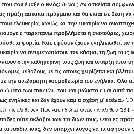
 που σου έμαθε ο Θεός;
(Είναι.)
Αν ασκείσαι σύμφωνα
εις πράξη άσκοπα πράγματα και θα είσαι σε θέση να
άποια ελευθερία, καθώς και την ευκαιρία να αναπτυχ
μιουργείς παραπάνω προβλήματα ή σκοτούρες, χωρί
όσθετα φορτία. Και, εφόσον έχουν ενηλικιωθεί, αν τ
υκαιρία να αντιμετωπίσουν τον κόσμο, τη ζωή τους κ
τούν στην καθημερινή τους ζωή και ύπαρξη από τη
υτόνομες μεθόδους με τις οποίες χειρίζεται και βλέπε
ι με την ανεξάρτητη κοσμοθεωρία του ενήλικα. Όλα 
καιώματα των παιδιών σου, και μάλιστα είναι αυτά π
ως ενήλικες και δεν έχουν καμία σχέση μ’ εσένα
»
[«Ο 
. 
ωξη της αλήθειας», Πώς να επιδιώκει κανείς την αλήθεια (18)]
ντάδες ούτε σκλάβοι των παιδιών τους. Όποιες προσ
ια τα παιδιά τους, δεν υπάρχει λόγος να τα αφήσουν 