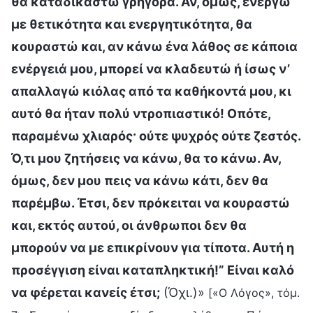
θα καταδικαστώ γρήγορα. Αν, όμως, ενεργώ
με θετικότητα και ενεργητικότητα, θα
κουραστώ και, αν κάνω ένα λάθος σε κάποια
ενέργειά μου, μπορεί να κλαδευτώ ή ίσως ν’
απαλλαγώ κιόλας από τα καθήκοντά μου, κι
αυτό θα ήταν πολύ ντροπιαστικό! Οπότε,
παραμένω χλιαρός· ούτε ψυχρός ούτε ζεστός.
Ό,τι μου ζητήσεις να κάνω, θα το κάνω. Αν,
όμως, δεν μου πεις να κάνω κάτι, δεν θα
παρέμβω. Έτσι, δεν πρόκειται να κουραστώ
και, εκτός αυτού, οι άνθρωποι δεν θα
μπορούν να με επικρίνουν για τίποτα. Αυτή η
προσέγγιση είναι καταπληκτική!” Είναι καλό
να φέρεται κανείς έτσι;
(Όχι.)»
[«Ο Λόγος», τόμ.