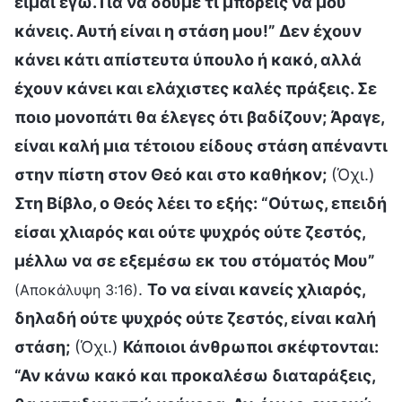
είμαι εγώ. Για να δούμε τι μπορείς να μου
κάνεις. Αυτή είναι η στάση μου!” Δεν έχουν
κάνει κάτι απίστευτα ύπουλο ή κακό, αλλά
έχουν κάνει και ελάχιστες καλές πράξεις. Σε
ποιο μονοπάτι θα έλεγες ότι βαδίζουν; Άραγε,
είναι καλή μια τέτοιου είδους στάση απέναντι
στην πίστη στον Θεό και στο καθήκον;
(Όχι.)
Στη Βίβλο, ο Θεός λέει το εξής: “Ούτως, επειδή
είσαι χλιαρός και ούτε ψυχρός ούτε ζεστός,
μέλλω να σε εξεμέσω εκ του στόματός Μου”
.
Το να είναι κανείς χλιαρός,
(Αποκάλυψη 3:16)
δηλαδή ούτε ψυχρός ούτε ζεστός, είναι καλή
στάση;
(Όχι.)
Κάποιοι άνθρωποι σκέφτονται:
“Αν κάνω κακό και προκαλέσω διαταράξεις,