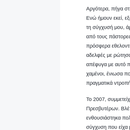
Αργότερα, πήγα στ
Ενώ ήμουν εκεί, ε
τη σύγχυσή μου, ά
από τους πάστορες
πρόσφερα εθελοντικ
αδελφές με ρώτησα
απέφυγα με αυτό π
χαμένοι, ένιωσα π
πραγματικά ντροπή
Το 2007, συμμετεί
Πρεσβυτέρων. Βλέπ
ενθουσιάστηκα πολ
σύγχυση που είχα 