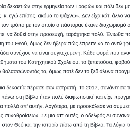
ρία δεκαετιών στην ερμηνεία των Γραφών και πάλι δεν μ
 κι εγώ επίσης, ακόμα το ψάχνω». Δεν είχα κάτι άλλο ν
 τον τρόπο με τον οποίο ο πάστορας έκανε διαχωρισμό σ
ει να δοθεί στην προσευχή, ταράχτηκα πολύ. Ένιωθα πω
η του Θεού, όμως δεν ήξερα πώς έπρεπε να το αντιληφ
ιάδα συνέχισε να είναι συγκεχυμένη. Κάθε φορά που ανα
αθήματα του Κατηχητικού Σχολείου, το ξεπετούσα, φοβο
θαλασσώνοντάς τα, όμως ποτέ δεν το ξεδιάλυνα πραγμα
ια δεκαετία πέρασε σαν αστραπή. Το 2017, συνάντησα 
πάνω στη Βίβλο ήταν πολύ διαφωτιστική και είχε πραγμα
α πολλά απ’ αυτήν. Αργότερα, με προσκάλεσε να συμμετ
ες συναθροίσεων. Σε μια απ’ αυτές, ο αδελφός Λι συνα
 στον Θεό και την ιστορία πίσω από τη Βίβλο. Τα λόγια 