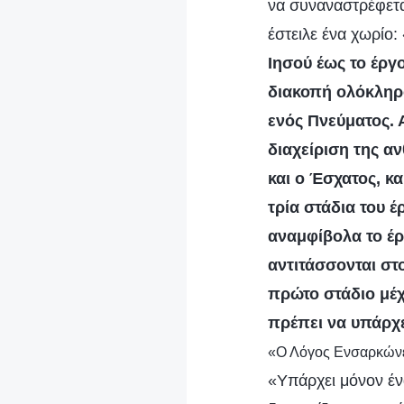
να συναναστρέφετα
έστειλε ένα χωρίο:
Ιησού έως το έργ
διακοπή ολόκληρο
ενός Πνεύματος. 
διαχείριση της αν
και ο Έσχατος, κα
τρία στάδια του έ
αναμφίβολα το έρ
αντιτάσσονται στ
πρώτο στάδιο μέχ
πρέπει να υπάρχε
«Ο Λόγος Ενσαρκώνε
«Υπάρχει μόνον έν