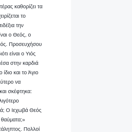
τέρας καθορίζει τα
ιρίζεται το
ιδέξια την
ναι ο Θεός, ο
 Θεός. Προσευχήσου
τι είναι ο Υιός
μέσα στην καρδιά
ίδιο και το Άγιο
λύτερο να
και σκέφτηκα:
λιγότερο
τά; Ο Ιεχωβά Θεός
ς θαύματα;»
τάληπτος. Πολλοί