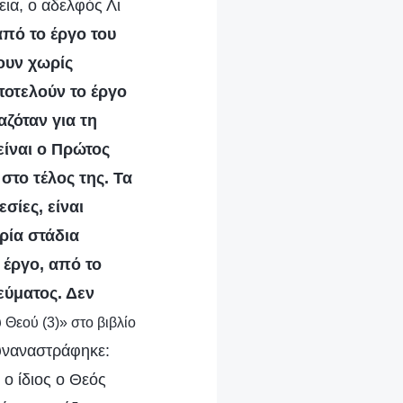
ια, ο αδελφός Λι
από το έργο του
τουν χωρίς
ποτελούν το έργο
ζόταν για τη
είναι ο Πρώτος
στο τέλος της. Τα
σίες, είναι
ρία στάδια
 έργο, από το
εύματος. Δεν
 Θεού (3)» στο βιβλίο
συναναστράφηκε:
ο ίδιος ο Θεός