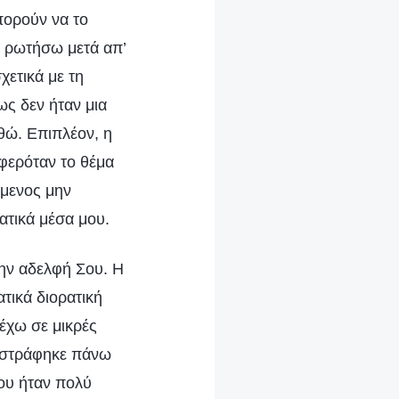
πορούν να το
α ρωτήσω μετά απ’
χετικά με τη
ς δεν ήταν μια
θώ. Επιπλέον, η
φερόταν το θέμα
ύμενος μην
τικά μέσα μου.
την αδελφή Σου. Η
τικά διορατική
έχω σε μικρές
ναστράφηκε πάνω
του ήταν πολύ