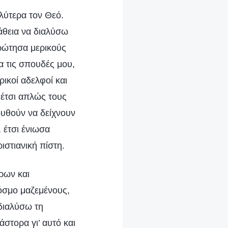
λύτερα τον Θεό.
άθεια να διαλύσω
 ρώτησα μερικούς
 τις σπουδές μου,
ικοί αδελφοί και
 έτσι απλώς τους
ουθούν να δείχνουν
 έτσι ένιωσα
στιανική πίστη.
ρων και
όσμο μαζεμένους,
διαλύσω τη
στορα γι’ αυτό και