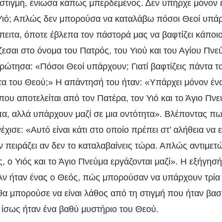
η στιγμή, ένιωσα κάπως μπερδεμένος. Δεν υπήρχε μόνον
Υιό; Απλώς δεν μπορούσα να καταλάβω πόσοι Θεοί υπά
πειτα, όποτε έβλεπα τον πάστορά μας να βαφτίζει κάπο
ζεσαι στο όνομα του Πατρός, του Υιού και του Αγίου Πνε
ρώτησα: «Πόσοι Θεοί υπάρχουν; Γιατί βαφτίζεις πάντα 
α του Θεού;» Η απάντησή του ήταν: «Υπάρχει μόνον έν
που αποτελείται από τον Πατέρα, τον Υιό και το Άγιο Πνε
, αλλά υπάρχουν μαζί σε μια οντότητα». Βλέποντας πω
έχισε: «Αυτό είναι κάτι στο οποίο πρέπει στ’ αλήθεια να 
ν πειράζει αν δεν το καταλαβαίνεις τώρα. Απλώς αντιμε
 ο Υιός και το Άγιο Πνεύμα εργάζονται μαζί». Η εξήγησή
 Αν ήταν ένας ο Θεός, πώς μπορούσαν να υπάρχουν τρί
α μπορούσε να είναι λάθος από τη στιγμή που ήταν βασ
ι ίσως ήταν ένα βαθύ μυστήριο του Θεού.