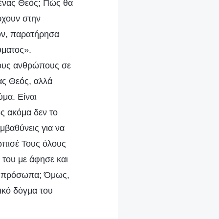
 ένας Θεός; Πώς θα
ρχουν στην
ιον, παρατήρησα
ύματος».
τους ανθρώπους σε
ας Θεός, αλλά
ύμα. Είναι
ς ακόμα δεν το
εμβαθύνεις για να
τώπισέ Τους όλους
 του με άφησε και
α πρόσωπα; Όμως,
ικό δόγμα του