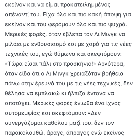
εκείνον και να είμαι προκατειλημμένος
απέναντί του. Είχα όλο και πιο κακή άποψη για
εκείνον και του φερόμουν όλο και πιο ψυχρά.
Μερικές φορές, όταν έβλεπα τον Λι Μινγκ να
μιλάει με ενθουσιασμό και με χαρά για τις νέες
τεχνικές του, εγώ θύμωνα και σκεφτόμουν:
«Τώρα είσαι πάλι στο προσκήνιο!» Αργότερα,
όταν είδα ότι ο Λι Μινγκ χρειαζόταν βοήθεια
πάνω στην έρευνά του με τις νέες τεχνικές, δεν
θέλησα να εμπλακώ κι ήλπιζα έντονα να
αποτύχει. Μερικές φορές ένιωθα ένα ίχνος
αυτομεμψίας και σκεφτόμουν: «Δεν
συνεργάζομαι καθόλου μαζί του. δεν τον
παρακολουθώ, άραγε, άπραγος ενώ εκείνος