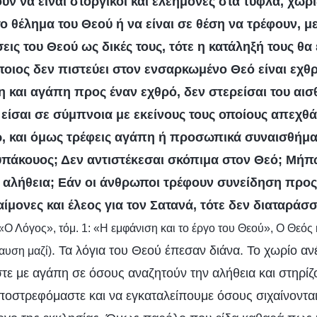
ουν να είναι στοργικοί και ελεήμονες στα τυφλά, χω
ο θέλημα του Θεού ή να είναι σε θέση να τρέφουν, 
εις του Θεού ως δικές τους, τότε η κατάληξή τους θα
οιος δεν πιστεύει στον ενσαρκωμένο Θεό είναι εχθρ
η και αγάπη προς έναν εχθρό, δεν στερείσαι του αισ
 είσαι σε σύμπνοια με εκείνους τους οποίους απεχθά
, και όμως τρέφεις αγάπη ή προσωπικά συναισθήμα
νυπάκουος; Δεν αντιστέκεσαι σκόπιμα στον Θεό; Μήπω
ν αλήθεια; Εάν οι άνθρωποι τρέφουν συνείδηση προς
αίμονες και έλεος για τον Σατανά, τότε δεν διαταράσ
«Ο Λόγος», τόμ. 1: «Η εμφάνιση και το έργο του Θεού», Ο Θεός
. Τα λόγια του Θεού έπεσαν διάνα. Το χωρίο 
αυση μαζί)
τε με αγάπη σε όσους αναζητούν την αλήθεια και στηρίζ
ποστρεφόμαστε και να εγκαταλείπουμε όσους σιχαίνονται