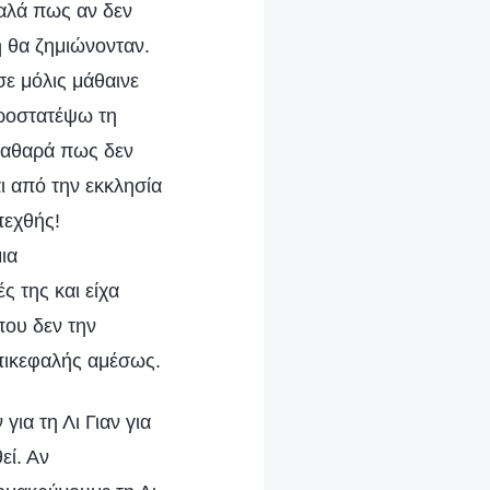
καλά πως αν δεν
ή θα ζημιώνονταν.
ε μόλις μάθαινε
προστατέψω τη
 καθαρά πως δεν
ι από την εκκλησία
πεχθής!
ια
ς της και είχα
που δεν την
πικεφαλής αμέσως.
ια τη Λι Γιαν για
εί. Αν