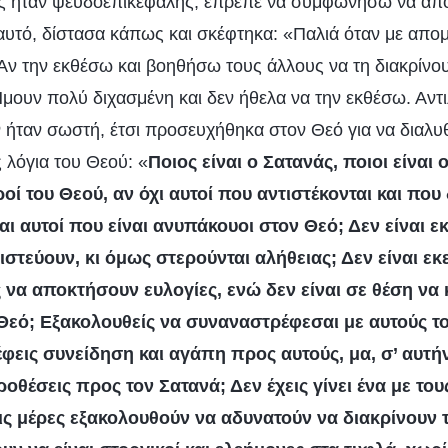
ς ήταν ψευδοεπικεφαλής, έπρεπε να συμφωνήσω να απο
 αυτό, δίστασα κάπως και σκέφτηκα: «Παλιά όταν με απομ
Αν την εκθέσω και βοηθήσω τους άλλους να τη διακρίνου
μουν πολύ διχασμένη και δεν ήθελα να την εκθέσω. Αν
 ήταν σωστή, έτσι προσευχήθηκα στον Θεό για να διαλυθ
 λόγια του Θεού: «
Ποιος είναι ο Σατανάς, ποιοι είναι 
θροί του Θεού, αν όχι αυτοί που αντιστέκονται και πο
αι αυτοί που είναι ανυπάκουοι στον Θεό; Δεν είναι ε
πιστεύουν, κι όμως στερούνται αλήθειας; Δεν είναι εκ
να αποκτήσουν ευλογίες, ενώ δεν είναι σε θέση να 
 Θεό; Εξακολουθείς να συναναστρέφεσαι με αυτούς τ
έφεις συνείδηση και αγάπη προς αυτούς, μα, σ’ αυτ
ροθέσεις προς τον Σατανά; Δεν έχεις γίνει ένα με του
ις μέρες εξακολουθούν να αδυνατούν να διακρίνουν 