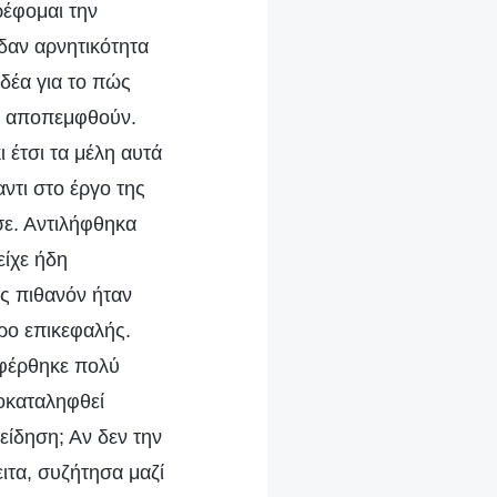
ρέφομαι την
ιδαν αρνητικότητα
ιδέα για το πώς
να αποπεμφθούν.
 έτσι τα μέλη αυτά
ντι στο έργο της
σε. Αντιλήφθηκα
είχε ήδη
ς πιθανόν ήταν
ρο επικεφαλής.
 φέρθηκε πολύ
οκαταληφθεί
είδηση; Αν δεν την
ιτα, συζήτησα μαζί