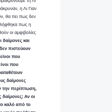
μακρύνουμε τη Λι
άκρυναν, η Λι Γιαν
ν, θα πει πως δεν
τιλήφθηκα πως η
ούν οι αμφιβολίες
οι δαίμονες και
υ δεν πιστεύουν
κείνοι που
είνοι που
καταθέτουν
ους δαίμονες
ήν την περίπτωση,
ς δαίμονες; Αν οι
το καλό από το