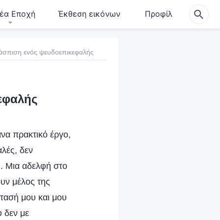
έα Εποχή
Έκθεση εικόνων
Προφίλ
ροάσπιση ενός ψευδοεπικεφαλής
κεφαλής
ανα πρακτικό έργο,
αλές, δεν
. Μια αδελφή στο
ουν μέλος της
τασή μου και μου
 δεν με