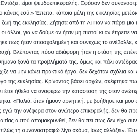
 «Εντάξει, είμαι ψευδοεπικεφαλής. Εφόσον δεν συναναστ
 το κάνεις εσύ;» Έπειτα, κάποια μέλη της εκκλησίας μετέδ
 ζωή της εκκλησίας. Ζήτησα από τη Λι Γιαν να πάρει μια 
οι άλλοι, για να δούμε αν ήταν μη πιστοί κι αν έπρεπε 
κε πως ήταν απασχολημένη και συνεχώς το ανέβαλλε, κι
αραχή. Βλέποντας πόσο αδιάφορη ήταν η στάση της απένα
ισήμανα ξανά τα προβλήματά της, όμως και πάλι αντέδρα
χιζε να μην κάνει πρακτικό έργο, δεν δεχόταν σχόλια και 
ργο της εκκλησίας. Κρίνοντας βάσει αρχών, σκέφτηκα πω
ι έτσι ήθελα να αναφέρω την κατάστασή της στον ανώτε
ηκα: «Παλιά, όταν ήμουν αρνητική, με βοήθησε και μου
ς εγώ την ανέφερα στον ανώτερο επικεφαλής, δεν θα πρ
ξαιτίας αυτού απομακρυνθεί, δεν θα πει πως δεν είχα συν
πλώς τη συναναστραφώ λίγο ακόμα, ίσως αλλάξει». Έπε