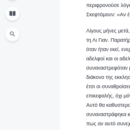
περιφρονούσε λόγω
Σκεφτόμουν: «Αν έ
Λίγους μήνες μετά
τη Λι Γιαν. Παρατ
όταν ήταν εκεί, ε
αδελφοί και οι αδε
συναναστρεφόταν μ
διάκονο της εκκλη
έτσι οι συναθροίσ
επικεφαλής, όχι μό
Αυτό θα καθυστερο
συναναστράφηκα κα
πως αν αυτό συνεχ