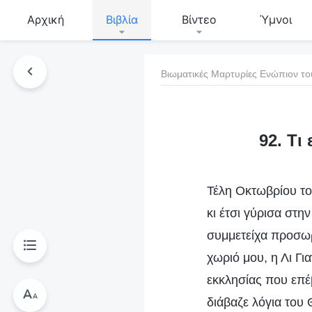
Αρχική
Βιβλία
Βίντεο
Ύμνοι
Βιωματικές Μαρτυρίες Ενώπιον το
τό το βιβλίο
92. Τι
Τέλη Οκτωβρίου το
κι έτσι γύρισα στη
συμμετείχα προσωρ
χωριό μου, η Λι Γι
εκκλησίας που επέ
διάβαζε λόγια του