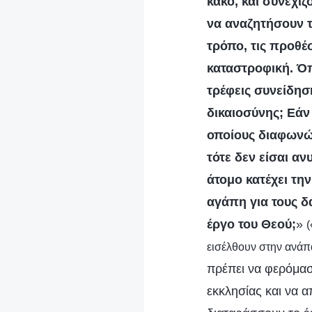
κακό, και συνεχίζ
να αναζητήσουν τ
τρόπο, τις προθέσ
καταστροφική. Όπ
τρέφεις συνείδησ
δικαιοσύνης; Εάν
οποίους διαφωνώ
τότε δεν είσαι α
άτομο κατέχει τη
αγάπη για τους δ
έργο του Θεού;
»
(
εισέλθουν στην ανάπ
πρέπει να φερόμασ
εκκλησίας και να α