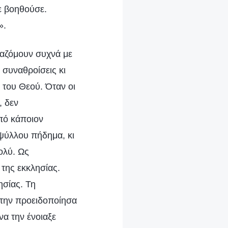
ε βοηθούσε.
».
γαζόμουν συχνά με
 συναθροίσεις κι
 του Θεού. Όταν οι
, δεν
πό κάποιον
 ψύλλου πήδημα, κι
ολύ. Ως
 της εκκλησίας.
ησίας. Τη
 την προειδοποίησα
α την ένοιαξε