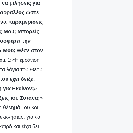
 να μιλήσεις για
 θαρραλέος ώστε
 να παραμερίσεις
ας Μου; Μπορείς
ροσφέρει την
μά Μου; Θέσε στον
όμ. 1: «Η εμφάνιση
τα λόγια του Θεού
ου έχει δείξει
 για Εκείνον;
»
ξεις του Σατανά;
»
ο θέλημά Του και
εκκλησίας, για να
ιρό και είχα δει