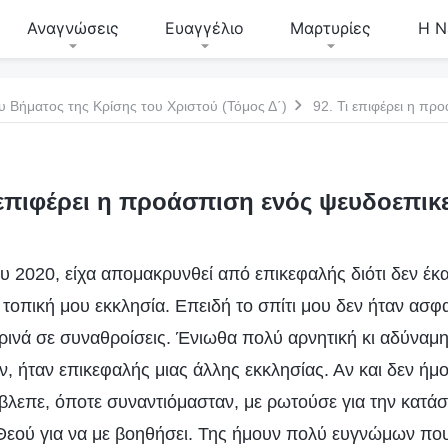
Αναγνώσεις
Ευαγγέλιο
Μαρτυρίες
Η Ν
υ Βήματος της Κρίσης του Χριστού (Τόμος Δ΄)
92. Τι επιφέρει η π
 επιφέρει η προάσπιση ενός ψευδοεπι
υ 2020, είχα απομακρυνθεί από επικεφαλής διότι δεν έκ
ν τοπική μου εκκλησία. Επειδή το σπίτι μου δεν ήταν ασφ
ινά σε συναθροίσεις. Ένιωθα πολύ αρνητική κι αδύναμη
αν, ήταν επικεφαλής μιας άλλης εκκλησίας. Αν και δεν ήμ
βλεπε, όποτε συναντιόμασταν, με ρωτούσε για την κατάσ
 Θεού για να με βοηθήσει. Της ήμουν πολύ ευγνώμων που