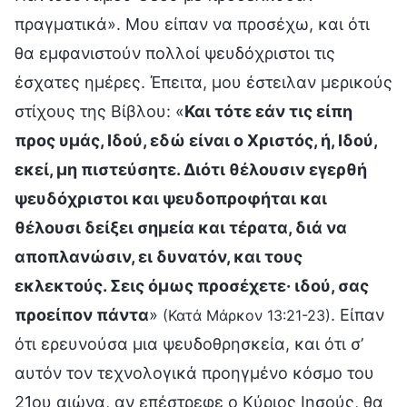
πραγματικά». Μου είπαν να προσέχω, και ότι
θα εμφανιστούν πολλοί ψευδόχριστοι τις
έσχατες ημέρες. Έπειτα, μου έστειλαν μερικούς
στίχους της Βίβλου: «
Και τότε εάν τις είπη
προς υμάς, Ιδού, εδώ είναι ο Χριστός, ή, Ιδού,
εκεί, μη πιστεύσητε. Διότι θέλουσιν εγερθή
ψευδόχριστοι και ψευδοπροφήται και
θέλουσι δείξει σημεία και τέρατα, διά να
αποπλανώσιν, ει δυνατόν, και τους
εκλεκτούς. Σεις όμως προσέχετε· ιδού, σας
προείπον πάντα
»
. Είπαν
(Κατά Μάρκον 13:21-23)
ότι ερευνούσα μια ψευδοθρησκεία, και ότι σ’
αυτόν τον τεχνολογικά προηγμένο κόσμο του
21ου αιώνα, αν επέστρεφε ο Κύριος Ιησούς, θα