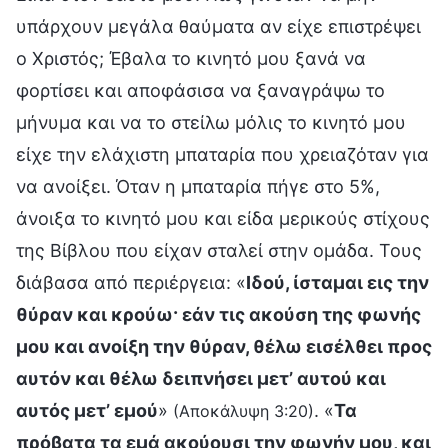
υπάρχουν μεγάλα θαύματα αν είχε επιστρέψει
ο Χριστός; Έβαλα το κινητό μου ξανά να
φορτίσει και αποφάσισα να ξαναγράψω το
μήνυμα και να το στείλω μόλις το κινητό μου
είχε την ελάχιστη μπαταρία που χρειαζόταν για
να ανοίξει. Όταν η μπαταρία πήγε στο 5%,
άνοιξα το κινητό μου και είδα μερικούς στίχους
της Βίβλου που είχαν σταλεί στην ομάδα. Τους
διάβασα από περιέργεια: «
Ιδού, ίσταμαι εις την
θύραν και κρούω· εάν τις ακούση της φωνής
μου και ανοίξη την θύραν, θέλω εισέλθει προς
αυτόν και θέλω δειπνήσει μετ’ αυτού και
αυτός μετ’ εμού
»
. «
Τα
(Αποκάλυψη 3:20)
πρόβατα τα εμά ακούουσι την φωνήν μου, και