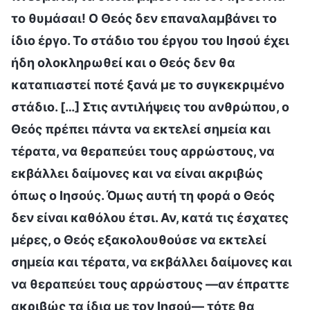
το θυμάσαι! Ο Θεός δεν επαναλαμβάνει το
ίδιο έργο. Το στάδιο του έργου του Ιησού έχει
ήδη ολοκληρωθεί και ο Θεός δεν θα
καταπιαστεί ποτέ ξανά με το συγκεκριμένο
στάδιο. […] Στις αντιλήψεις του ανθρώπου, ο
Θεός πρέπει πάντα να εκτελεί σημεία και
τέρατα, να θεραπεύει τους αρρώστους, να
εκβάλλει δαίμονες και να είναι ακριβώς
όπως ο Ιησούς. Όμως αυτή τη φορά ο Θεός
δεν είναι καθόλου έτσι. Αν, κατά τις έσχατες
μέρες, ο Θεός εξακολουθούσε να εκτελεί
σημεία και τέρατα, να εκβάλλει δαίμονες και
να θεραπεύει τους αρρώστους —αν έπραττε
ακριβώς τα ίδια με τον Ιησού— τότε θα