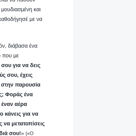
ω μουδιασμένη και
 καθοδήγησέ με να
όν, διάβασα ένα
ύ που με
σου για να δεις
ς σου, έχεις
αι στην παρουσία
ος; Φοράς ένα
 έναν αέρα
ο κάνεις για να
ς να μετατοπίσεις
διά σου!
»
(«Ο