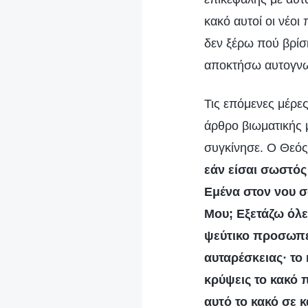
κακό αυτοί οι νέοι
δεν ξέρω πού βρίσ
αποκτήσω αυτογνωσ
Τις επόμενες μέρε
άρθρο βιωματικής 
συγκίνησε. Ο Θεός 
εάν είσαι σωστός
Εμένα στον νου σο
Μου; Εξετάζω όλες
ψεύτικο προσωπεί
αυταρέσκειας· το 
κρύψεις το κακό π
αυτό το κακό σε κ