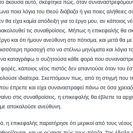
 το άκουσα αυτό, σκέφτηκα πώς, όταν συναναστρεφόμου
ίωνα ποια λόγια του Θεού διάβαζα ή για ποιες αλήθειες
εν θα είχα καμία απόδειξη για το έργο μου, αν κάποιος ν
ακολουθεί τις συναθροίσεις. Μήπως η επικεφαλής θα σκ
ργο και ότι ήμουν ανεύθυνη στο πότισμα, και μετά θα με
ρισσότερη προσοχή στο να στέλνω μηνύματα και λόγια τ
ι να καταγράφω τι συζητούσα κάθε φορά που συναναστρ
ς φορές, κάποιος νέος πιστός δεν απαντούσε όταν του έ
λούσε ιδιαίτερα. Σκεπτόμουν πως, από τη στιγμή που το
 που έπρεπε και είχα συναναστραφεί πάνω σε όσα χρειαζό
ίνει στις συναθροίσεις, η επικεφαλής θα έβλεπε τα αρχε
 με αποκαλούσε ανεύθυνη.
ό, η επικεφαλής παρατήρησε ότι μερικοί από τους νέους 
θροίζονται, και με ρώτησε πώς τους πότιζα. Της έδειξα 