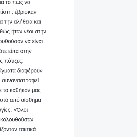
ια το πώς να
πίστη, έβρισκαν
α την αλήθεια και
θώς ήταν νέοι στην
ουθούσαν να είναι
ότε είπα στην
ς πότιζες;
ράγματα διαφέρουν
ις συναναστραφεί
με το καθήκον μας
 αυτό από αίσθημα
γίες. «Όλοι
ρακολουθούσαν
ίζονταν τακτικά