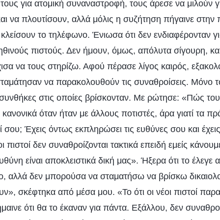
 τους για ατομική συναναστροφή, τους άρεσε να μιλούν γ
αι να πλουτίσουν, αλλά μόλις η συζήτηση πήγαινε στην 
α κλείσουν το τηλέφωνο. Ένιωσα ότι δεν ενδιαφέρονταν γι
ληθινούς πιστούς. Δεν ήμουν, όμως, απόλυτα σίγουρη, κα
χισα να τους στηρίζω. Αφού πέρασε λίγος καιρός, εξακολ
 σταμάτησαν να παρακολουθούν τις συναθροίσεις. Μόνο τ
 συνθήκες στις οποίες βρίσκονταν. Με ρώτησε: «Πώς του
ανονικά όταν ήταν με άλλους ποτιστές, άρα γιατί τα π
ί σου; Έχεις όντως εκπληρώσει τις ευθύνες σου και έχε
οι πιστοί δεν συναθροίζονται τακτικά επειδή εμείς κάνου
ευθύνη είναι αποκλειστικά δική μας». Ήξερα ότι το έλεγε
γο, αλλά δεν μπορούσα να σταματήσω να βρίσκω δικαιολο
υν», σκέφτηκα από μέσα μου. «Το ότι οι νέοι πιστοί πα
ήμαινε ότι θα το έκαναν για πάντα. Εξάλλου, δεν συναθρο