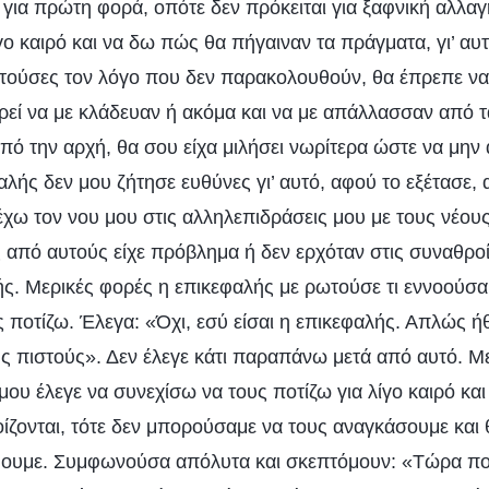
 για πρώτη φορά, οπότε δεν πρόκειται για ξαφνική αλλα
γο καιρό και να δω πώς θα πήγαιναν τα πράγματα, γι’ αυτό
τούσες τον λόγο που δεν παρακολουθούν, θα έπρεπε να
ορεί να με κλάδευαν ή ακόμα και να με απάλλασσαν από 
από την αρχή, θα σου είχα μιλήσει νωρίτερα ώστε να μην
λής δεν μου ζήτησε ευθύνες γι’ αυτό, αφού το εξέτασε, 
χω τον νου μου στις αλληλεπιδράσεις μου με τους νέους
 από αυτούς είχε πρόβλημα ή δεν ερχόταν στις συναθροίσ
ς. Μερικές φορές η επικεφαλής με ρωτούσε τι εννοούσα
ποτίζω. Έλεγα: «Όχι, εσύ είσαι η επικεφαλής. Απλώς ήθ
ους πιστούς». Δεν έλεγε κάτι παραπάνω μετά από αυτό. Μ
 μου έλεγε να συνεχίσω να τους ποτίζω για λίγο καιρό κα
ίζονται, τότε δεν μπορούσαμε να τους αναγκάσουμε και
ίψουμε. Συμφωνούσα απόλυτα και σκεπτόμουν: «Τώρα πο