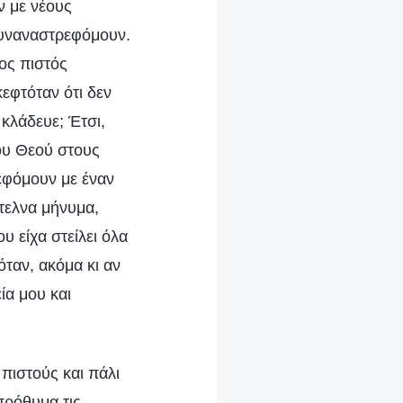
ν με νέους
 συναναστρεφόμουν.
έος πιστός
εφτόταν ότι δεν
 κλάδευε; Έτσι,
ου Θεού στους
εφόμουν με έναν
στελνα μήνυμα,
υ είχα στείλει όλα
ταν, ακόμα κι αν
ία μου και
πιστούς και πάλι
πρόθυμα τις