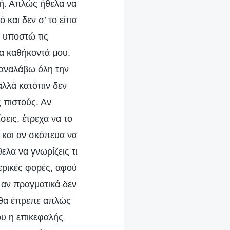
γή. Απλώς ήθελα να
 και δεν σ’ το είπα
 υποστώ τις
τα καθήκοντά μου.
 αναλάβω όλη την
αλλά κατόπιν δεν
 πιστούς. Αν
εις, έτρεχα να το
 και αν σκόπευα να
ελα να γνωρίζεις τι
ερικές φορές, αφού
ι αν πραγματικά δεν
 θα έπρεπε απλώς
υ η επικεφαλής