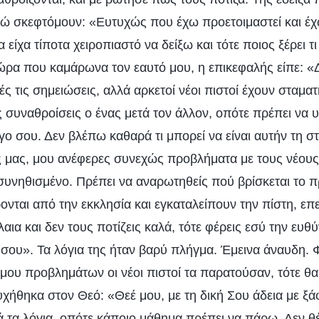
νώ σκεφτόμουν: «Ευτυχώς που έχω προετοιμαστεί και έχ
 είχα τίποτα χειροπιαστό να δείξω και τότε ποιος ξέρει τ
ώρα που καμάρωνα τον εαυτό μου, η επικεφαλής είπε: 
 τις σημειώσεις, αλλά αρκετοί νέοι πιστοί έχουν σταματ
 συναθροίσεις ο ένας μετά τον άλλον, οπότε πρέπει να 
ο σου. Δεν βλέπω καθαρά τι μπορεί να είναι αυτήν τη στ
μας, μου ανέφερες συνεχώς προβλήματα με τους νέους 
 συνηθισμένο. Πρέπει να αναρωτηθείς πού βρίσκεται το π
ονται από την εκκλησία και εγκαταλείπουν την πίστη, επε
αια και δεν τους ποτίζεις καλά, τότε φέρεις εσύ την ευθύ
σου». Τα λόγια της ήταν βαρύ πλήγμα. Έμεινα άναυδη. 
 μου προβλημάτων οι νέοι πιστοί τα παρατούσαν, τότε θα
υχήθηκα στον Θεό: «Θεέ μου, με τη δική Σου άδεια με ξ
ά τα λόγια, οπότε κάποιο μάθημα πρέπει να πάρω. Δεν 