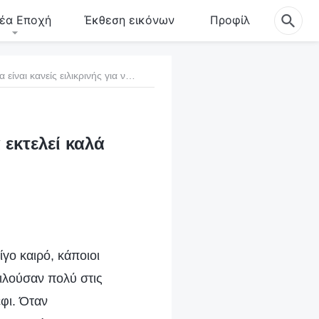
έα Εποχή
Έκθεση εικόνων
Προφίλ
5. Είναι απαραίτητο να είναι κανείς ειλικρινής για να εκτελεί καλά το καθήκον του
α εκτελεί καλά
γο καιρό, κάποιοι
μιλούσαν πολύ στις
έφι. Όταν