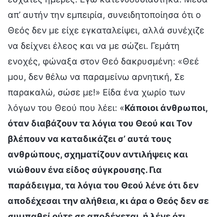
απ’ αυτήν την εμπειρία, συνειδητοποίησα ότι ο
Θεός δεν με είχε εγκαταλείψει, αλλά συνέχιζε
να δείχνει έλεος και να με σώζει. Γεμάτη
ενοχές, φώναξα στον Θεό δακρυσμένη: «Θεέ
μου, δεν θέλω να παραμείνω αρνητική, Σε
παρακαλώ, σώσε με!» Είδα ένα χωρίο των
λόγων του Θεού που λέει: «
Κάποιοι άνθρωποι,
όταν διαβάζουν τα λόγια του Θεού και Τον
βλέπουν να καταδικάζει σ’ αυτά τους
ανθρώπους, σχηματίζουν αντιλήψεις και
νιώθουν ένα είδος σύγκρουσης. Για
παράδειγμα, τα λόγια του Θεού λένε ότι δεν
αποδέχεσαι την αλήθεια, κι άρα ο Θεός δεν σε
συμπαθεί ούτε σε αποδέχεται, ή λένε ότι