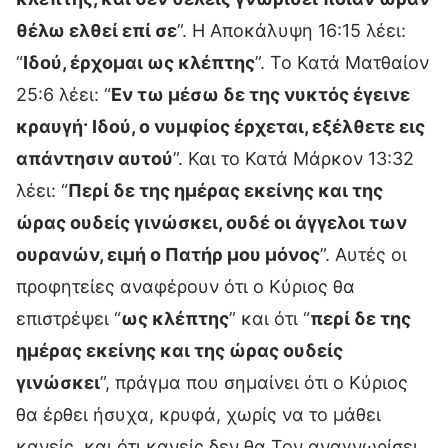
θέλω ελθεί επί σε
”. Η Αποκάλυψη 16:15 λέει:
“
Ιδού, έρχομαι ως κλέπτης
”. Το Κατά Ματθαίον
25:6 λέει: “
Εν τω μέσω δε της νυκτός έγεινε
κραυγή· Ιδού, ο νυμφίος έρχεται, εξέλθετε εις
απάντησιν αυτού
”. Και το Κατά Μάρκον 13:32
λέει: “
Περί δε της ημέρας εκείνης και της
ώρας ουδείς γινώσκει, ουδέ οι άγγελοι των
ουρανών, ειμή ο Πατήρ μου μόνος
”. Αυτές οι
προφητείες αναφέρουν ότι ο Κύριος θα
επιστρέψει “
ως κλέπτης
” και ότι “
περί δε της
ημέρας εκείνης και της ώρας ουδείς
γινώσκει
”, πράγμα που σημαίνει ότι ο Κύριος
θα έρθει ήσυχα, κρυφά, χωρίς να το μάθει
κανείς, και ότι κανείς δεν θα Τον αναγνωρίσει