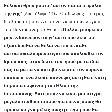
θέλουσι θρηνήσει επ’ αυτόν πάσαι αι φυλαί
της γης
”
». Ο αδελφός Πιέρ μάς
(Αποκάλυψη 1:7)
διάβασε στη συνέχεια ένα χωρίο των λόγων
του Παντοδύναμου Θεού: «
Πολλοί μπορεί να
μην ενδιαφέρονται γι’ αυτά που λέω, μα
εξακολουθώ να θέλω να πω σε κάθε
αυτοαποκαλούμενο άγιο που ακολουθεί τον
Ιησού πως, όταν δείτε τον Ιησού με τα ίδια
σας τα μάτια να κατεβαίνει από τον ουρανό
επάνω σ’ ένα λευκό σύννεφο, αυτή θα είναι η
δημόσια εμφάνιση του Ηλίου της
δικαιοσύνης. Αυτή ίσως να είναι μια στιγμή
μεγάλου ενθουσιασμού για εσένα, όμως θα
πρέπει να γνωρίζεις πως η στιγμή που θα