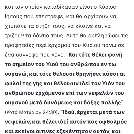
και τον οποίον καταδίκασαν είναι ο Κύριος
Ιησούς που επέστρεψε, και θα αρχίσουν να
χτυπάνε τα στήθη τους, να κλαίνε και να
τρίζουν τα δόντια τους. Αυτό θα εκπληρώσει τις
προφητείες περί ερχομού του Κυρίου πάνω σε
ένα σύννεφο που λένε: “
Και τότε θέλει φανή
το σημείον του Υιού του ανθρώπου εν τω
ουρανώ, και τότε θέλουσι θρηνήσει πάσαι αι
φυλαί της γης και θέλουσιν ιδεί τον Υιόν του
ανθρώπου ερχόμενον επί των νεφελών του
ουρανού μετά δυνάμεως και δόξης πολλής
”
. “
Ιδού, έρχεται μετά των
(Κατά Ματθαίον 24:30)
νεφελών, και θέλει ιδεί αυτόν πας οφθαλμός
και εκείνοι οίτινες εξεκέντησαν αυτόν, και