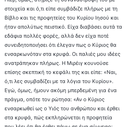
στοιχεία και ό,τι είπε συμβάδιζε πλήρως με τη
Βίβλο και τις προφητείες του Κυρίου Ιησού και
ήταν απολύτως πειστικό. Είχα διαβάσει αυτά τα
εδάφια πολλές φορές, αλλά δεν είχα ποτέ
συνειδητοποιήσει ότι έλεγαν πως ο Κύριος θα
ενσαρκωνόταν στα κρυφά. Οι παλιές μου ιδέες
ανατράπηκαν πλήρως. Η Μιρέιγ κουνούσε
επίσης σκεπτική το κεφάλι της και είπε: «Ναι,
ό,τι λες συμβαδίζει με τα λόγια του Κυρίου».
Εγώ, όμως, ήμουν ακόμη μπερδεμένη για ένα
πράγμα, οπότε τον ρώτησα: «Αν ο Κύριος
ενσαρκωθεί ως ο Υιός του ανθρώπου και έρθει
στα κρυφά, πώς εκπληρώνεται η προφητεία
που λέει ότι θα έρθει πάνω σε ένα σύννεφο;