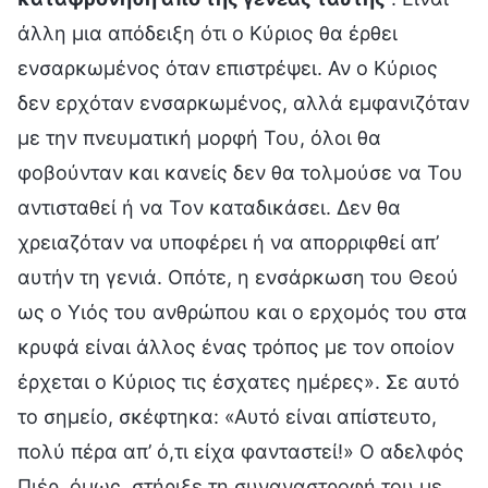
άλλη μια απόδειξη ότι ο Κύριος θα έρθει
ενσαρκωμένος όταν επιστρέψει. Αν ο Κύριος
δεν ερχόταν ενσαρκωμένος, αλλά εμφανιζόταν
με την πνευματική μορφή Του, όλοι θα
φοβούνταν και κανείς δεν θα τολμούσε να Του
αντισταθεί ή να Τον καταδικάσει. Δεν θα
χρειαζόταν να υποφέρει ή να απορριφθεί απ’
αυτήν τη γενιά. Οπότε, η ενσάρκωση του Θεού
ως ο Υιός του ανθρώπου και ο ερχομός του στα
κρυφά είναι άλλος ένας τρόπος με τον οποίον
έρχεται ο Κύριος τις έσχατες ημέρες». Σε αυτό
το σημείο, σκέφτηκα: «Αυτό είναι απίστευτο,
πολύ πέρα απ’ ό,τι είχα φανταστεί!» Ο αδελφός
Πιέρ, όμως, στήριξε τη συναναστροφή του με