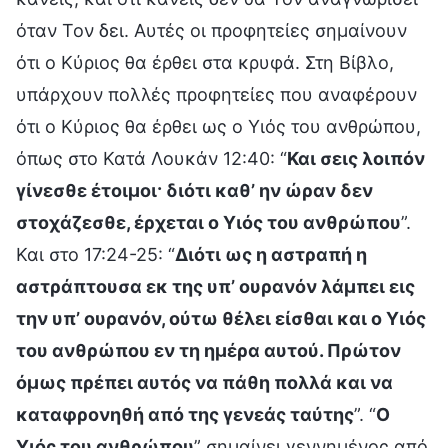
όταν Τον δει. Αυτές οι προφητείες σημαίνουν
ότι ο Κύριος θα έρθει στα κρυφά. Στη Βίβλο,
υπάρχουν πολλές προφητείες που αναφέρουν
ότι ο Κύριος θα έρθει ως ο Υιός του ανθρώπου,
όπως στο Κατά Λουκάν 12:40: “
Και σεις λοιπόν
γίνεσθε έτοιμοι· διότι καθ’ ην ώραν δεν
στοχάζεσθε, έρχεται ο Υιός του ανθρώπου
”.
Και στο 17:24-25: “
Διότι ως η αστραπή η
αστράπτουσα εκ της υπ’ ουρανόν λάμπει εις
την υπ’ ουρανόν, ούτω θέλει είσθαι και ο Υιός
του ανθρώπου εν τη ημέρα αυτού. Πρώτον
όμως πρέπει αυτός να πάθη πολλά και να
καταφρονηθή από της γενεάς ταύτης
”. “
Ο
Υιός του ανθρώπου
” σημαίνει γεννημένος από