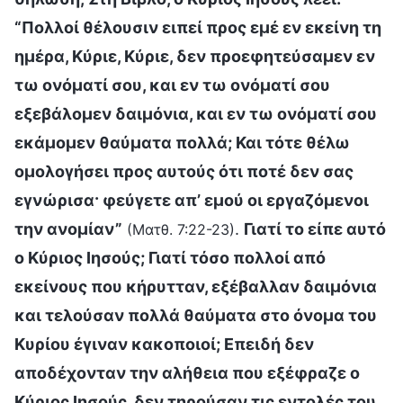
“Πολλοί θέλουσιν ειπεί προς εμέ εν εκείνη τη
ημέρα, Κύριε, Κύριε, δεν προεφητεύσαμεν εν
τω ονόματί σου, και εν τω ονόματί σου
εξεβάλομεν δαιμόνια, και εν τω ονόματί σου
εκάμομεν θαύματα πολλά; Και τότε θέλω
ομολογήσει προς αυτούς ότι ποτέ δεν σας
εγνώρισα· φεύγετε απ’ εμού οι εργαζόμενοι
την ανομίαν”
.
Γιατί το είπε αυτό
(Ματθ. 7:22-23)
ο Κύριος Ιησούς; Γιατί τόσο πολλοί από
εκείνους που κήρυτταν, εξέβαλλαν δαιμόνια
και τελούσαν πολλά θαύματα στο όνομα του
Κυρίου έγιναν κακοποιοί; Επειδή δεν
αποδέχονταν την αλήθεια που εξέφραζε ο
Κύριος Ιησούς, δεν τηρούσαν τις εντολές του