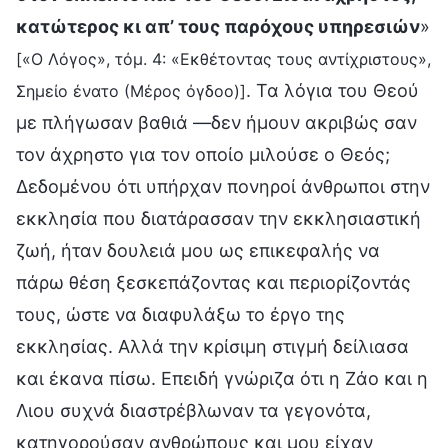
κατώτερος κι απ’ τους παρόχους υπηρεσιών
»
[«Ο Λόγος», τόμ. 4: «Εκθέτοντας τους αντίχριστους»,
. Τα λόγια του Θεού
Σημείο ένατο (Μέρος όγδοο)]
με πλήγωσαν βαθιά —δεν ήμουν ακριβώς σαν
τον άχρηστο για τον οποίο μιλούσε ο Θεός;
Δεδομένου ότι υπήρχαν πονηροί άνθρωποι στην
εκκλησία που διατάρασσαν την εκκλησιαστική
ζωή, ήταν δουλειά μου ως επικεφαλής να
πάρω θέση ξεσκεπάζοντας και περιορίζοντάς
τους, ώστε να διαφυλάξω το έργο της
εκκλησίας. Αλλά την κρίσιμη στιγμή δείλιασα
και έκανα πίσω. Επειδή γνώριζα ότι η Ζάο και η
Λιου συχνά διαστρέβλωναν τα γεγονότα,
κατηγορούσαν ανθρώπους και μου είχαν