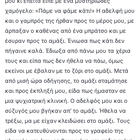
μου κι έπειτα είπε με ένα μυστηριώδες
χαμόγελο: «Πάμε να φάμε κάτι!» Η αδελφή μου
και ο γαμπρός της ήρθαν προς το μέρος μου, με
άρπαξαν ο καθένας από ένα μπράτσο και με
έσυραν προς το αμάξι. Ένιωσα πως κάτι δεν
πήγαινε καλά. Έδιωξα από πάνω μου τα χέρια
τους και είπα πως δεν ήθελα να πάω, όμως
εκείνοι με έβαλαν με το ζόρι στο αμάξι. Μετά
από μισή ώρα οδήγησης, το αμάξι σταμάτησε
και προς έκπληξή μου, είδα πως ήμασταν σε
μια ψυχιατρική κλινική. Ο αδελφός μου και ο
σύζυγός μου βγήκαν απ’ το αμάξι. Ήθελα να
τρέξω, μα με είχαν κλειδώσει στο αμάξι. Τους
είδα να κατευθύνονται προς το γραφείο της