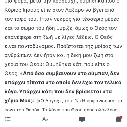
μια φορά, μετά την προσευχή, θυμήθηκα που ο
Κύριος Ιησούς είπε στον Λάζαρο να βγει από
τον τάφο του. Ήταν νεκρός για τέσσερις μέρες
και το σώμα του ήδη μύριζε, όμως ο Θεός τον
επανέφερε στη ζωή με λίγες λέξεις. Ο Θεός
είναι παντοδύναμος. Προΐσταται της μοίρας των
ανθρώπων. Δεν ήταν και η δική μου ζωή στα
χέρια του Θεού; Θυμήθηκα κάτι που είπε ο
Θεός: «
Από όσα συμβαίνουν στο σύμπαν, δεν
υπάρχει τίποτα στο οποίο δεν έχω τον τελικό
λόγο. Υπάρχει κάτι που δεν βρίσκεται στα
χέρια Μου;
»
(«Ο Λόγος», τόμ. 1: «Η εμφάνιση και το
έργο του Θεού», Τα λόγια του Θεού προς ολόκληρο
. Το αν τα φάρμακα θα με
το σύμπαν, Κεφάλαιο 1)