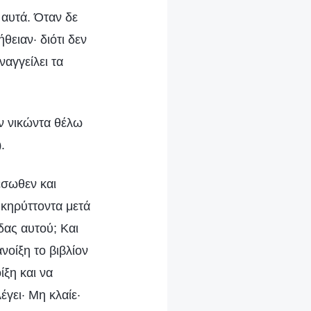
αυτά. Όταν δε
θειαν· διότι δεν
ναγγείλει τα
ον νικώντα θέλω
.
)
έσωθεν και
 κηρύττοντα μετά
δας αυτού; Και
νοίξη το βιβλίον
ίξη και να
έγει· Μη κλαίε·