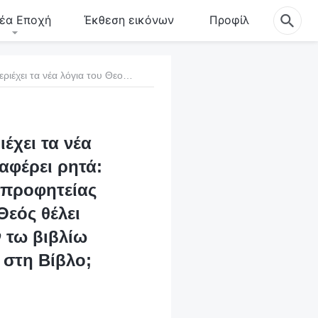
έα Εποχή
Έκθεση εικόνων
Προφίλ
7. Μαρτυρείτε ότι το «Ο Λόγος Ενσαρκώνεται» περιέχει τα νέα λόγια του Θεού, αλλά το βιβλίο της Αποκάλυψης αναφέρει ρητά: «Μαρτύρομαι εις πάντα ακούοντα τους λόγους της προφητείας του βιβλίου τούτου· Εάν τις επιθέση εις ταύτα, ο Θεός θέλει επιθέσει εις αυτόν τας πληγάς τας γεγραμμένας εν τω βιβλίω τούτω» (Αποκάλυψη 22:18). Αυτό δεν είναι προσθήκη στη Βίβλο;
ιέχει τα νέα
αφέρει ρητά:
 προφητείας
Θεός θέλει
ν τω βιβλίω
 στη Βίβλο;