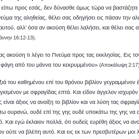
 είπω προς εσάς, δεν δύνασθε όμως τώρα να βαστάζητε 
νεύμα της αληθείας, θέλει σας οδηγήσει εις πάσαν την αλή
αυτού, αλλ’ όσα αν ακούση θέλει λαλήσει, και θέλει σας α
.
άννην 16:12-13)
 ας ακούση τι λέγει το Πνεύμα προς τας εκκλησίας. Εις τ
α φάγη από του μάννα του κεκρυμμένου»
(Αποκάλυψη 2:17
εξιά του καθημένου επί του θρόνου βιβλίον γεγραμμένον 
γισμένον με σφραγίδας επτά. Και είδον άγγελον ισχυρόν
 είναι άξιος να ανοίξη το βιβλίον και να λύση τας σφραγί
τω ουρανώ, ουδέ επί της γης ουδέ υποκάτω της γης να α
. Και εγώ έκλαιον πολλά, ότι ουδείς ευρέθη άξιος να ανο
ν ούτε να βλέπη αυτό. Και εις εκ των πρεσβυτέρων μοι λ