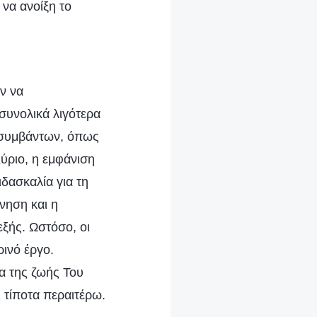
 να ανοίξη το
ν να
συνολικά λιγότερα
 συμβάντων, όπως
Κύριο, η εμφάνιση
δασκαλία για τη
ννηση και η
εξής. Ωστόσο, οι
ρινό έργο.
ια της ζωής Του
ι τίποτα περαιτέρω.