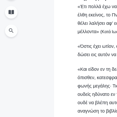
«Έτι πολλά έχω να
έλθη εκείνος, το Π
θέλει λαλήσει αφ’ ε
μέλλοντα»
(Κατά Ιω
«Όστις έχει ωτίον,
δώσει εις αυτόν ν
«Και είδον εν τη δ
όπισθεν, κατεσφρα
φωνής μεγάλης· Τις
ουδείς ηδύνατο εν 
ουδέ να βλέπη αυτό
αναγνώση το βιβλίο