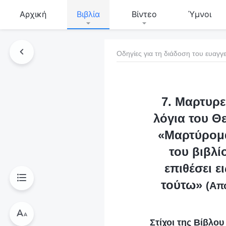
Αρχική
Βιβλία
Βίντεο
Ύμνοι
Οδηγίες για τη διάδοση του ευαγγε
τό το βιβλίο
7. Μαρτυρεί
λόγια του Θ
«
Μαρτύρομα
του βιβλί
επιθέσει ε
τούτω
»
(Απ
Στίχοι της Βίβλο