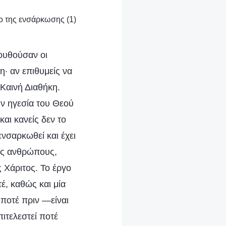
ιο της ενσάρκωσης (1)
λουθούσαν οι
η· αν επιθυμείς να
 Καινή Διαθήκη.
ην ηγεσία του Θεού
και κανείς δεν το
νσαρκωθεί και έχει
ους ανθρώπους,
ς Χάριτος. Το έργο
έ, καθώς και μία
ί ποτέ πριν —είναι
πιτελεστεί ποτέ