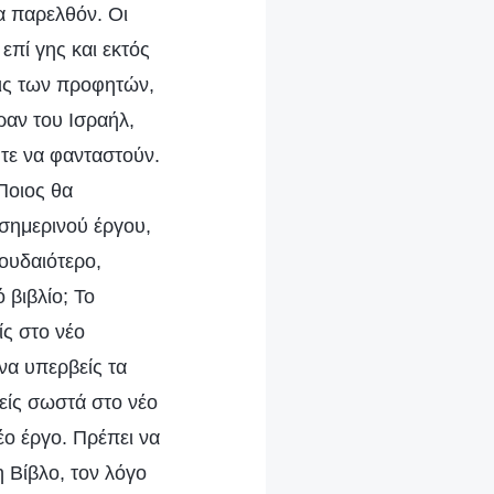
μα παρελθόν. Οι
επί γης και εκτός
ψεις των προφητών,
ραν του Ισραήλ,
τε να φανταστούν.
Ποιος θα
σημερινού έργου,
ουδαιότερο,
 βιβλίο; Το
ίς στο νέο
να υπερβείς τα
τείς σωστά στο νέο
έο έργο. Πρέπει να
η Βίβλο, τον λόγο