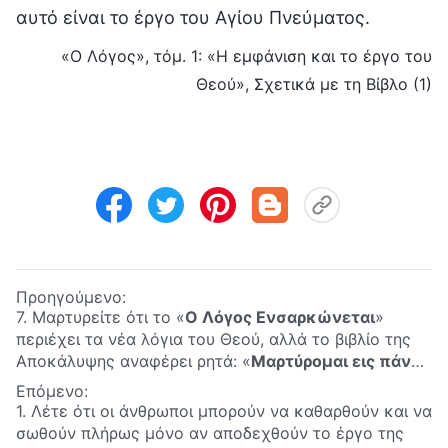
αυτό είναι το έργο του Αγίου Πνεύματος.
«Ο Λόγος», τόμ. 1: «Η εμφάνιση και το έργο του
Θεού», Σχετικά με τη Βίβλο (1)
Προηγούμενο:
7. Μαρτυρείτε ότι το «
Ο Λόγος Ενσαρκώνεται
»
περιέχει τα νέα λόγια του Θεού, αλλά το βιβλίο της
Αποκάλυψης αναφέρει ρητά: «
Μαρτύρομαι εις πάντα
ακούοντα τους λόγους της προφητείας του βιβλίου
Επόμενο:
τούτου· Εάν τις επιθέση εις ταύτα, ο Θεός θέλει
1. Λέτε ότι οι άνθρωποι μπορούν να καθαρθούν και να
επιθέσει εις αυτόν τας πληγάς τας γεγραμμένας εν
σωθούν πλήρως μόνο αν αποδεχθούν το έργο της