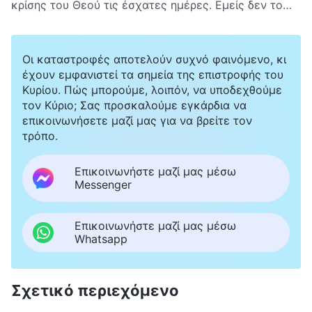
τω βιβλίω τούτω
»
(Αποκάλυψη 22:18)
. Αυτό δεν
κρίσης του Θεού τις έσχατες ημέρες. Εμείς δεν το
είναι προσθήκη στη Βίβλο;
πιστεύουμε αυτό. Η Βίβλος λέει: «διότι με την καρδίαν
πιστεύει τις προς δικαιοσύνην, και με το στόμα
γίνεται ομολογία προς σωτηρίαν»
Οι καταστροφές αποτελούν συχνό φαινόμενο, κι
(Προς Ρωμαίους 10:10)
. «Δεν είναι τώρα λοιπόν
έχουν εμφανιστεί τα σημεία της επιστροφής του
ουδεμία κατάκρισις εις τους εν Χριστώ, Ιησού»
Κυρίου. Πώς μπορούμε, λοιπόν, να υποδεχθούμε
(Προς Ρωμαίους 8:1)
. Μας έχουν ήδη συγχωρεθεί οι
τον Κύριο; Σας προσκαλούμε εγκάρδια να
αμαρτίες μας και δικαιωνόμαστε από την πίστη μας,
επικοινωνήσετε μαζί μας για να βρείτε τον
πιστεύοντας στον Κύριο Ιησού. Έχουμε λυτρωθεί
τρόπο.
άπαξ και δια παντός, και όταν ο Κύριος επιστρέψει,
θα μεταφερθούμε κατευθείαν στον ουρανό. Γιατί
Επικοινωνήστε μαζί μας μέσω
λοιπόν λέτε ότι πρέπει να αποδεχτούμε το έργο της
Messenger
κρίσης του Θεού τις έσχατες ημέρες για να σωθούμε
πλήρως;
Επικοινωνήστε μαζί μας μέσω
Whatsapp
Σχετικό περιεχόμενο