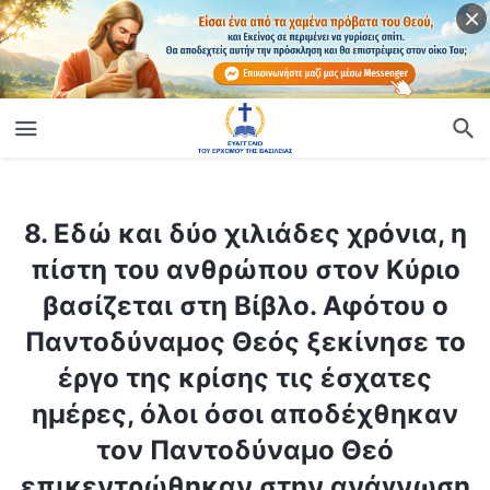
ίο
8. Εδώ και δύο χιλιάδες χρόνια, η πίστη του ανθρώπου στον Κύριο βασίζεται στη Βίβλο. Αφότου ο Παντοδύναμος Θεός ξεκίνησε το έργο της κρίσης τις έσχατες ημέρες, όλοι όσοι αποδέχθηκαν τον Παντοδύναμο Θεό επικεντρώθηκαν στην ανάγνωση των λόγων του Παντοδύναμου Θεού και σπάνια διάβαζαν τη Βίβλο. Αυτό που θέλω να μάθω είναι, αφότου αποδεχτούν το έργο του Παντοδύναμου Θεού τις έσχατες ημέρες, πώς μπορούν οι άνθρωποι να προσεγγίσουν και να χρησιμοποιήσουν σωστά τη Βίβλο;
8. Εδώ και δύο χιλιάδες χρόνια, η
πίστη του ανθρώπου στον Κύριο
βασίζεται στη Βίβλο. Αφότου ο
Παντοδύναμος Θεός ξεκίνησε το
έργο της κρίσης τις έσχατες
ημέρες, όλοι όσοι αποδέχθηκαν
τον Παντοδύναμο Θεό
επικεντρώθηκαν στην ανάγνωση