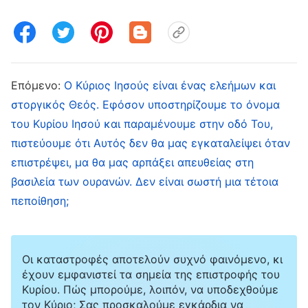
του Θεού. Όλο το έργο που επιτελείται σήμερα
έχει σκοπό να γίνει ο άνθρωπος καθαρός και
να αλλάξει. Μέσω της κρίσης και της
παίδευσης του λόγου, και μέσω του
Επόμενο:
Ο Κύριος Ιησούς είναι ένας ελεήμων και
εξευγενισμού, ο άνθρωπος μπορεί να αποβάλει
στοργικός Θεός. Εφόσον υποστηρίζουμε το όνομα
τη διαφθορά του και να γίνει αγνός. Αντί να
του Κυρίου Ιησού και παραμένουμε στην οδό Του,
θεωρηθεί πως αυτό το στάδιο του έργου είναι
πιστεύουμε ότι Αυτός δεν θα μας εγκαταλείψει όταν
εκείνο της σωτηρίας, θα ήταν πιο κατάλληλο
επιστρέψει, μα θα μας αρπάξει απευθείας στη
να ειπωθεί ότι είναι το έργο του εξαγνισμού.
βασιλεία των ουρανών. Δεν είναι σωστή μια τέτοια
πεποίθηση;
Στην πραγματικότητα, αυτό είναι το στάδιο της
κατάκτησης, καθώς και το δεύτερο στάδιο του
έργου της σωτηρίας. Ο άνθρωπος φτάνει στο
Οι καταστροφές αποτελούν συχνό φαινόμενο, κι
σημείο να κερδηθεί από τον Θεό μέσω της
έχουν εμφανιστεί τα σημεία της επιστροφής του
Κυρίου. Πώς μπορούμε, λοιπόν, να υποδεχθούμε
κρίσης και της παίδευσης του λόγου, και όλες
τον Κύριο; Σας προσκαλούμε εγκάρδια να