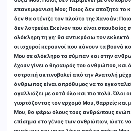
επανεμφάνισή Μου; Ποιος δεν αποζητά το κ
δεν θα ατένιζε τον πλούτο της Χαναάν; Ποι
δεν λατρεύει Εκείνον που είναι σπουδαίος
ολόκληρη τη γη· θα αντικρύσω τον εκλεκτό
οι ισχυροί κεραυνοί που κάνουν τα βουνά κα
Μου σε ολόκληρο το σύμπαν και στην ανθρω
έχουν γίνει ο θησαυρός του ανθρώπου, και 
αστραπή ακτινοβολεί από την Ανατολή μέχρι 
άνθρωπος είναι απρόθυμος να τα εγκαταλεί
αγαλλιάζει με αυτά όλο και πιο πολύ. Όλοι ο
γιορτάζοντας τον ερχομό Μου, θαρρείς και 
Μου, θα φέρω όλους τους ανθρώπους ενώπιό
επίσημα στο γένος των ανθρώπων, ώστε να
εκπέμπω και με τα λόγια από το στόμα Μου,