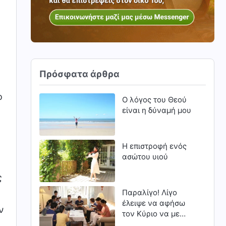
Πρόσφατα άρθρα
ο
Ο λόγος του Θεού
είναι η δύναμή μου
Η επιστροφή ενός
ασώτου υιού
ς
Παραλίγο! Λίγο
έλειψε να αφήσω
ν
τον Κύριο να με
προσπεράσει (Μέρος