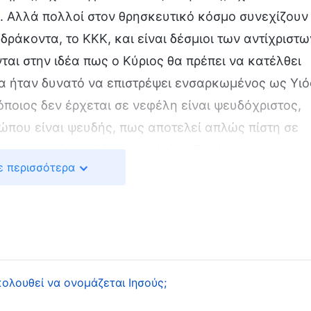
ο. Αλλά πολλοί στον θρησκευτικό κόσμο συνεχίζουν
ράκοντα, το ΚΚΚ, και είναι δέσμιοι των αντίχριστω
αι στην ιδέα πως ο Κύριος θα πρέπει να κατέλθει
α ήταν δυνατό να επιστρέψει ενσαρκωμένος ως Υιό
 όποιος δεν έρχεται σε νεφέλη είναι ψευδόχριστος,
ρώπου είναι ψευδής, πως αποτελεί απλώς πίστη σε
εν ερευνούν τα λόγια του Αγίου Πνεύματος προς τις
ε περισσότερα
ι τη φωνή του Θεού, αλλά ακολουθούν τους
αδικάζοντας και βλασφημώντας διαρκώς την
 Γι’ αυτό δεν έχουν υποδεχτεί ακόμα τον Κύριο,
ώς τους έχουν βρει οι συμφορές, και κανείς τους
ην εξής απορία. Σαράντα μέρες μετά την ανάστασή
ή πνεύματος, και με την ίδια μορφή θα πρέπει να
ολουθεί να ονομάζεται Ιησούς;
μην εμφανιστεί ως Πνεύμα, αλλά ως ενσαρκωμένος