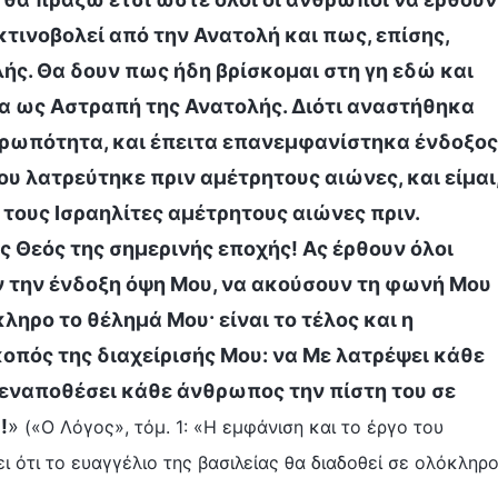
τινοβολεί από την Ανατολή και πως, επίσης,
ής. Θα δουν πως ήδη βρίσκομαι στη γη εδώ και
 μα ως Αστραπή της Ανατολής. Διότι αναστήθηκα
θρωπότητα, και έπειτα επανεμφανίστηκα ένδοξος
υ λατρεύτηκε πριν αμέτρητους αιώνες, και είμαι
τους Ισραηλίτες αμέτρητους αιώνες πριν.
 Θεός της σημερινής εποχής! Ας έρθουν όλοι
ν την ένδοξη όψη Μου, να ακούσουν τη φωνή Μου
κληρο το θέλημά Μου· είναι το τέλος και η
οπός της διαχείρισής Μου: να Με λατρέψει κάθε
 εναποθέσει κάθε άνθρωπος την πίστη του σε
!
»
(«Ο Λόγος», τόμ. 1: «Η εμφάνιση και το έργο του
ότι το ευαγγέλιο της βασιλείας θα διαδοθεί σε ολόκληρ