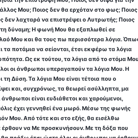
άλλος Μου; Ποιος δεν θα ερχόταν στο φως; Ποιος
ος δεν λαχταρά να επιστρέψει ο Λυτρωτής; Ποιος
 στη δύναμη; Η φωνή Μου θα εξαπλωθεί σε
 λαό Μου και θα τους πω περισσότερα λόγια. Όπω
ι τα ποτάμια να σείονται, έτσι εκφέρω τα λόγια
πότητα. Ως εκ τούτου, τα λόγια από το στόμα Μο
όλοι οι άνθρωποι υπεραγαπούν τα λόγια Μου. Η
τη Δύση. Τα λόγια Μου είναι τέτοια που ο
ψει και, συγχρόνως, τα θεωρεί ασύλληπτα, μα
ι άνθρωποι είναι ευδιάθετοι και χαρούμενοι,
μόλις έχει γεννηθεί ένα μωρό. Μέσω της φωνής
ν Μου. Από τότε και στο εξής, θα εισέλθω
 έρθουν να Με προσκυνήσουν. Με τη δόξα που
 θα πράξω έτσι ώστε όλοι οι άνθρωποι να έρθουν