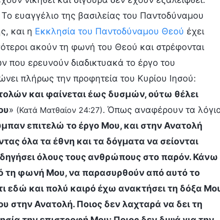
. Το ευαγγέλιο της βασιλείας του Παντοδύναμου
ς, και η
Εκκλησία του Παντοδύναμου Θεού
έχει
σότεροι ακούν τη φωνή του Θεού και στρέφονται
ν που ερευνούν διαδικτυακά το έργο του
νει πλήρως την προφητεία του Κυρίου Ιησού:
τολών και φαίνεται έως δυσμών, ούτω θέλει
ου
»
. Όπως αναφέρουν τα λόγι
(Κατά Ματθαίον 24:27)
ύμπαν επιτελώ το έργο Μου, και στην Ανατολή
τας όλα τα έθνη και τα δόγματα να σείονται
 οδηγήσει όλους τους ανθρώπους στο παρόν. Κάνω
 τη φωνή Μου, να παρασυρθούν από αυτό το
τι εδώ και πολύ καιρό έχω ανακτήσει τη δόξα Μο
ου στην Ανατολή. Ποιος δεν λαχταρά να δει τη
ησία την επιστροφή Μου; Ποιος δεν διψά για την