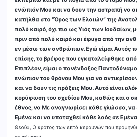
ενώπιόν Μου και να δουν την αστραπή να ακ
κατήλθα στο “Όρος των Ελαιών” της Ανατολ
πολύ καιρό, όχι πια ως Υιός των Ιουδαίων,
πριν από πολύ καιρό και έφυγα από την αν
εν μέσω των ανθρώπων. Εγώ είμαι Αυτός πο
επίσης, το βρέφος που εγκαταλείφθηκε από 
Επιπλέον, είμαι ο πανένδοξος Παντοδύναμος
ενώπιον του θρόνου Μου για να αντικρίσου
και να δουν τις πράξεις Μου. Αυτό είναι ολό
κορύφωση του σχεδίου Μου, καθώς και ο σκ
έθνος, να Με αναγνωρίσει κάθε γλώσσα, να
Εμένα και να υποταχθεί κάθε λαός σε Εμένα
Θεού», Ο κρότος των επτά κεραυνών που προμηνύει 
.