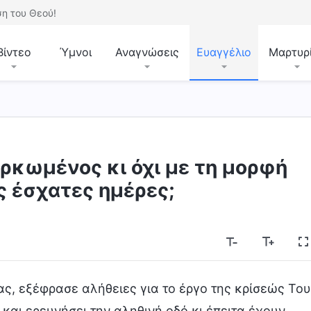
η του Θεού!
Βίντεο
Ύμνοι
Αναγνώσεις
Ευαγγέλιο
Μαρτυρ
αρκωμένος κι όχι με τη μορφή
ς έσχατες ημέρες;
ας, εξέφρασε αλήθειες για το έργο της κρίσεώς Του
 και ερευνήσει την αληθινή οδό κι έπειτα έχουν