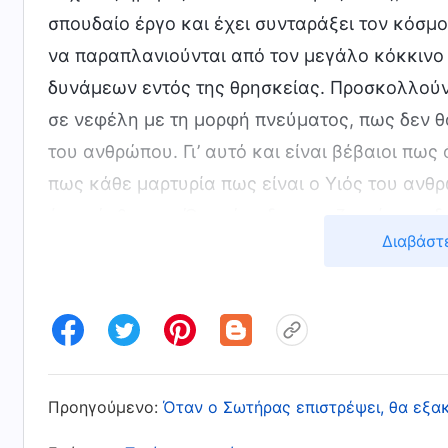
σπουδαίο έργο και έχει συνταράξει τον κόσμ
να παραπλανιούνται από τον μεγάλο κόκκινο δ
δυνάμεων εντός της θρησκείας. Προσκολλούντ
σε νεφέλη με τη μορφή πνεύματος, πως δεν θ
του ανθρώπου. Γι’ αυτό και είναι βέβαιοι πως
πως κάθε μαρτυρία πως είναι ο Υιός του ανθ
έναν άνθρωπο. Όχι μόνο δεν αναζητούν και δ
Διαβάστ
εκκλησίες, ούτε αναζητούν ή αφουγκράζοντα
θρησκευτικούς αντίχριστους, κρίνοντας, κατ
εμφάνιση και το έργο του Παντοδύναμου Θεού.
αλλά θρηνούν και τρίζουν τα δόντια τους καθ
δεν ξέρει αν θα ζήσει ή όχι. Πολλοί έχουν τ
Του, ο Κύριος Ιησούς εμφανίστηκε με τη μορφ
Προηγούμενο:
Όταν ο Σωτήρας επιστρέψει, θα εξακ
επιστρέψει. Γιατί ο Παντοδύναμος Θεός να 