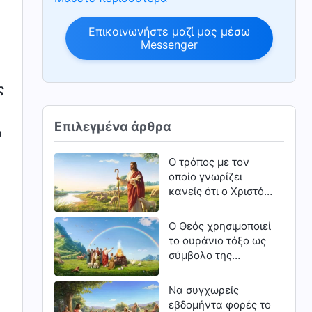
Επικοινωνήστε μαζί μας μέσω
Messenger
ς
Επιλεγμένα άρθρα
υ
Ο τρόπος με τον
οποίο γνωρίζει
κανείς ότι ο Χριστός
είναι η αλήθεια, η
οδός και η ζωή
Ο Θεός χρησιμοποιεί
το ουράνιο τόξο ως
σύμβολο της
διαθήκης Του με τον
άνθρωπο
Να συγχωρείς
εβδομήντα φορές το