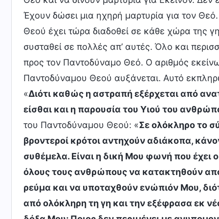
Έχουν δώσει μια ηχηρή μαρτυρία για τον Θεό
Θεού έχει τώρα διαδοθεί σε κάθε χώρα της γη
συσταθεί σε πολλές απ’ αυτές. Όλο και περισ
προς τον Παντοδύναμο Θεό. Ο αριθμός εκείνω
Παντοδύναμου Θεού αυξάνεται. Αυτό εκπληρώ
«
Διότι καθώς η αστραπή εξέρχεται από ανα
είσθαι και η παρουσία του Υιού του ανθρώπ
του Παντοδύναμου Θεού: «
Σε ολόκληρο το σ
βροντεροί κρότοι αντηχούν αδιάκοπα, κάνον
συθέμελα. Είναι η δική Μου φωνή που έχει
όλους τους ανθρώπους να κατακτηθούν από
ρεύμα και να υποταχθούν ενώπιόν Μου, διό
από ολόκληρη τη γη και την εξέφρασα εκ νέ
δόξα Μου; Ποιος δεν περιμένει με ανυπομον