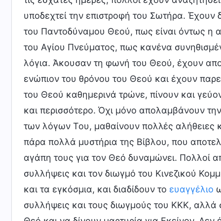
υποδεχτεί την επιστροφή του Σωτήρα. Έχουν δ
του Παντοδύναμου Θεού, πως είναι όντως η α
του Αγίου Πνεύματος, πως κανένα συνηθισμέ
λόγια. Άκουσαν τη φωνή του Θεού, έχουν απ
ενώπιον του θρόνου του Θεού και έχουν παρευ
του Θεού καθημερινά τρώνε, πίνουν και γεύον
και περισσότερο. Όχι μόνο απολαμβάνουν τη
των λόγων Του, μαθαίνουν πολλές αλήθειες 
πάρα πολλά μυστήρια της Βίβλου, που αποτελε
αγάπη τους για τον Θεό δυναμώνει. Πολλοί απ
συλλήψεις και τον διωγμό του Κινεζικού Κομμ
και τα εγκόσμια, και διαδίδουν το
ευαγγέλιο
ω
συλλήψεις και τους διωγμούς του ΚΚΚ, αλλά 
Θεό και να δίνουν μαρτυρία για Εκείνον. Δεν 