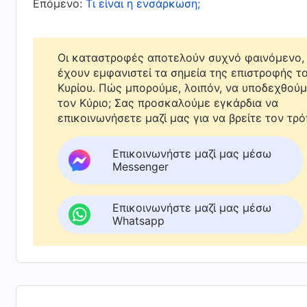
Επόμενο:
Τι είναι η ενσάρκωση;
Υιός του ανθρώπου; Πολλοί έχουν αυτήν την 
επειδή ενσαρκώνεται και δεν είναι Πνεύμα. Τι
Οι καταστροφές αποτελούν συχνό φαινόμενο, 
σωτηρία και θα το μετανιώνουν στην αιωνιότ
έχουν εμφανιστεί τα σημεία της επιστροφής τ
γιατί ο Θεός εμφανίζεται ενσαρκωμένος κι όχ
Κυρίου. Πώς μπορούμε, λοιπόν, να υποδεχθού
τον Κύριο; Σας προσκαλούμε εγκάρδια να
επικοινωνήσετε μαζί μας για να βρείτε τον τρό
Πρώτον, όσον αφορά το πώς εμφανίζεται και 
επιβεβαιώσουμε πως ο Κύριος Ιησούς επιστρ
Επικοινωνήστε μαζί μας μέσω
ανθρώπου, για να εκτελέσει το έργο Του. Αυτ
Messenger
Κυρίου Ιησού, όχι σε κάτι που έχει καθοριστε
με τη μορφή πνεύματος ή ενσαρκωμένος ως Υ
Επικοινωνήστε μαζί μας μέσω
Whatsapp
εδώ και καιρό, κι όχι από κάποιον άνθρωπο. 
θέτουμε όρια βάσει των αντιλήψεων και φαντ
τρόπος εμφάνισης του Θεού δεν ταιριάζει με τ
πιο ουσιαστικός και ωφέλιμος τρόπος για τη 