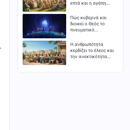
επτά και η αγάπη
του Κυρίου
Πώς κυβερνά και
διοικεί ο Θεός το
πνευματικό
βασίλειο: Ο κύκλος
ζωής και θανάτου
Η ανθρωπότητα
,
των διαφόρων
κερδίζει το έλεος και
ανθρώπων της
την ανεκτικότητα
πίστης
του Θεού μέσα από
την ειλικρινή
μετάνοια (Μέρος
τρίτο)
ο