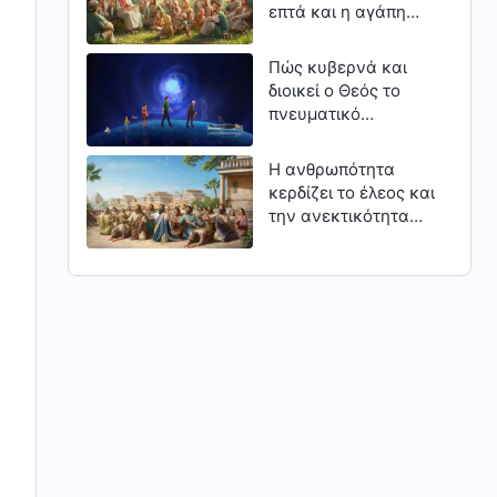
επτά και η αγάπη
του Κυρίου
Πώς κυβερνά και
διοικεί ο Θεός το
πνευματικό
βασίλειο: Ο κύκλος
ζωής και θανάτου
Η ανθρωπότητα
των διαφόρων
κερδίζει το έλεος και
ανθρώπων της
την ανεκτικότητα
πίστης
του Θεού μέσα από
την ειλικρινή
μετάνοια (Μέρος
τρίτο)