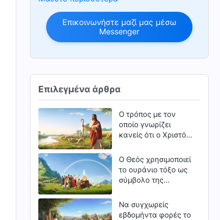
Επικοινωνήστε μαζί μας μέσω
Messenger
Επιλεγμένα άρθρα
Ο τρόπος με τον
οποίο γνωρίζει
κανείς ότι ο Χριστός
είναι η αλήθεια, η
οδός και η ζωή
Ο Θεός χρησιμοποιεί
το ουράνιο τόξο ως
σύμβολο της
διαθήκης Του με τον
άνθρωπο
Να συγχωρείς
εβδομήντα φορές το