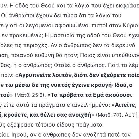
ουν. Η οδός του Θεού και τα λόγια που έχει εκφράσε
 Οι άνθρωποι έχουν δει τώρα ότι τα λόγια του
 γιατί οι λεγόμενοι αφοσιωμένοι πιστοί στον Κύριο
α εν προκειμένω; Η μαρτυρία της οδού του Θεού έχε
όλες τις περιοχές. Αν ο άνθρωπος δεν τα διερευνά
ωση, ποιανού ευθύνη θα ήταν; Ποιος είναι υπεύθυνο
λάθος, ή ο άνθρωπος; Φταίει ο άνθρωπος. Γιατί το λέμ
πριν: «
Αγρυπνείτε λοιπόν, διότι δεν εξεύρετε ποί
ν τω μέσω δε της νυκτός έγεινε κραυγή· Ιδού, ο
υτού
»
, «
Τα πρόβατα τα Εμά ακούουσι
(Ματθ. 25:6)
ύς είπε αυτά τα πράγματα επανειλημμένα: «
Αιτείτε,
ί, κρούετε, και θέλει σας ανοιχθή
»
. Αυτή
(Ματθ. 7:7)
ούς εξέφρασε τέτοιου είδους πράγματα
ίου Ιησού, αν ο άνθρωπος δεν αναζητά ποτέ τον