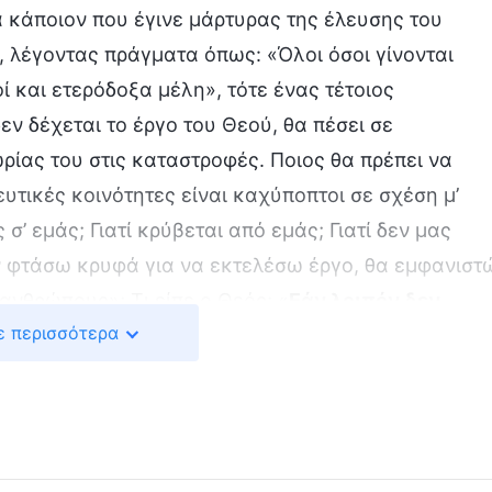
ια κάποιον που έγινε μάρτυρας της έλευσης του
, λέγοντας πράγματα όπως: «Όλοι όσοι γίνονται
ί και ετερόδοξα μέλη», τότε ένας τέτοιος
εν δέχεται το έργο του Θεού, θα πέσει σε
ρίας του στις καταστροφές. Ποιος θα πρέπει να
υτικές κοινότητες είναι καχύποπτοι σε σχέση μ’
 σ’ εμάς; Γιατί κρύβεται από εμάς; Γιατί δεν μας
ν φτάσω κρυφά για να εκτελέσω έργο, θα εμφανιστ
νθρώπους»; Τι είπε ο Θεός; «
Εάν λοιπόν δεν
ε περισσότερα
 και δεν θέλεις γνωρίσει ποίαν ώραν θέλω ελθεί
βλίο της Αποκάλυψης. Επομένως, αν εμείς ως πιστο
τυρας του «ο νυμφίος έρχεται, ο Κύριος επέστρεψε»
αστε το έργο του Θεού των εσχάτων ημερών, όταν
ά την τιμωρία μας, δεν μπορούμε να