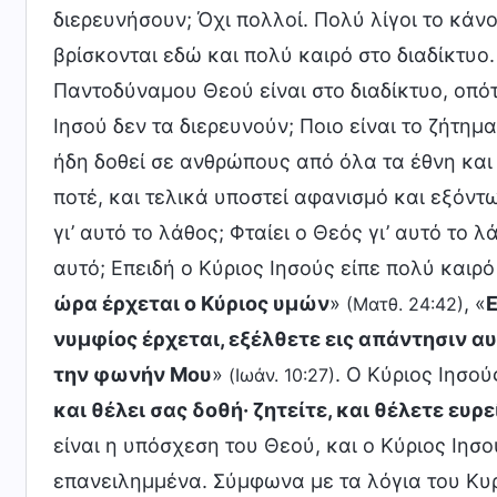
διερευνήσουν; Όχι πολλοί. Πολύ λίγοι το κάν
βρίσκονται εδώ και πολύ καιρό στο διαδίκτυο.
Παντοδύναμου Θεού είναι στο διαδίκτυο, οπότε
Ιησού δεν τα διερευνούν; Ποιο είναι το ζήτημ
ήδη δοθεί σε ανθρώπους από όλα τα έθνη και 
ποτέ, και τελικά υποστεί αφανισμό και εξόντ
γι’ αυτό το λάθος; Φταίει ο Θεός γι’ αυτό το 
αυτό; Επειδή ο Κύριος Ιησούς είπε πολύ καιρό 
ώρα έρχεται ο Κύριος υμών
»
, «
Ε
(Ματθ. 24:42)
νυμφίος έρχεται, εξέλθετε εις απάντησιν α
την φωνήν Μου
»
. Ο Κύριος Ιησο
(Ιωάν. 10:27)
και θέλει σας δοθή· ζητείτε, και θέλετε ευρε
είναι η υπόσχεση του Θεού, και ο Κύριος Ιησ
επανειλημμένα. Σύμφωνα με τα λόγια του Κυρ