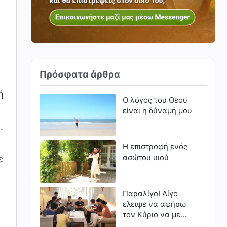
Πρόσφατα άρθρα
ή
Ο λόγος του Θεού
είναι η δύναμή μου
.
Η επιστροφή ενός
ασώτου υιού
ε
Παραλίγο! Λίγο
έλειψε να αφήσω
τον Κύριο να με
προσπεράσει (Μέρος