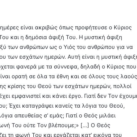
ς ημέρες είναι ακριβώς όπως προφήτευσε ο Κύριος
Του και η δημόσια άφιξή Του. Η μυστική άφιξη
ξύ των ανθρώπων ως ο Υιός του ανθρώπου για να
Του των εσχάτων ημερών. Αυτή είναι η μυστική άφιξ
ρχεται φανερά με τα σύννεφα, δηλαδή ο Κύριος που
ίναι ορατή σε όλα τα έθνη και σε όλους τους λαούς
της κρίσης του Θεού των εσχάτων ημερών, πολλοί
χει εμφανιστεί και κάνει έργο. Γιατί δεν Τον έχουμ
ου; Έχει καταγράψει κανείς τα λόγια του Θεού,
λόγια απευθείας σ’ εμάς; Γιατί ο Θεός μιλάει
φωνή Του ούτε Τον βλέπουμε;» […] Ο Θεός
ει τη φωνή Του και εργάζεται κατ’ εικόνα του