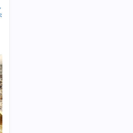
,
ς
ό