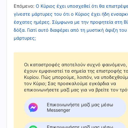
κατηγορήσουμε τον Θεό. Θα πρέπει να αναζη
Επόμενο:
Ο Κύριος έχει υποσχεθεί ότι θα επιστρέψε
ποιες πτυχές δεν έχουμε πράξει σωστά. Μόνο 
γίνεστε μάρτυρες του ότι ο Κύριος έχει ήδη ενσαρκ
έσχατες ημέρες. Σύμφωνα με την προφητεία στη Βίβ
αποδέχτηκες τον Κύριο Ιησού; Μήπως ο Κύριο
δόξα. Γιατί αυτό διαφέρει από τη μυστική άφιξη το
εμφανίστηκε σ’ εσένα; Δεν έκανε τίποτα από 
μάρτυρες;
κήρυξαν το ευαγγέλιο και έγιναν μάρτυρες το
το να ακούει κανείς για την οδό, ενώ το να α
του Θεού. Τώρα που κάποιος έχει γίνει μάρτυ
Οι καταστροφές αποτελούν συχνό φαινόμενο, 
γεγονότος ότι ο Θεός έχει καταφτάσει για να 
έχουν εμφανιστεί τα σημεία της επιστροφής τ
Κυρίου. Πώς μπορούμε, λοιπόν, να υποδεχθού
ενδιαφέρον του Θεού για σένα. Έτσι δεν θα έπ
τον Κύριο; Σας προσκαλούμε εγκάρδια να
οποίο ένας πιστός θα έπρεπε να το κατανοεί 
επικοινωνήσετε μαζί μας για να βρείτε τον τρό
Θεού, μην υπερεκτιμάς τον εαυτό σου, μη σκέ
Επικοινωνήστε μαζί μας μέσω
να παράσχει αποκαλύψεις σ’ εμένα. Θα πρέπε
Messenger
και δεν το αποκαλύψει σ’ εμένα, τότε δεν είν
άνθρωποι είναι αυτοί; Τι λάθη έχουν κάνει; Τ
Επικοινωνήστε μαζί μας μέσω