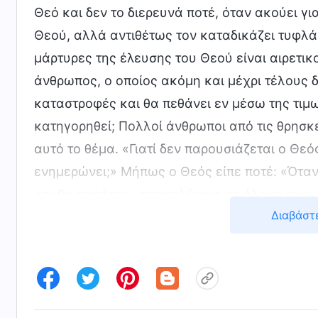
Θεό και δεν το διερευνά ποτέ, όταν ακούει γ
Θεού, αλλά αντιθέτως τον καταδικάζει τυφλά
μάρτυρες της έλευσης του Θεού είναι αιρετικο
άνθρωπος, ο οποίος ακόμη και μέχρι τέλους δ
καταστροφές και θα πεθάνει εν μέσω της τιμω
κατηγορηθεί; Πολλοί άνθρωποι από τις θρησκε
αυτό το θέμα. «Γιατί δεν παρουσιάζεται ο Θεός
ενημερώνει;» Μήπως ο Θεός είπε ποτέ: «Ότα
και θα παράσχω αποκαλύψεις σε όλους τους α
Διαβάστ
αγρυπνήσης, θέλω ελθεί επί σε ως κλέπτης,
επί σε
»
. Αυτό προφητεύτηκε στο Βι
(Αποκ. 3:3)
στον Κύριο ακούμε ότι κάποιος έχει γίνει μάρ
αλλά δεν διερευνούμε ενεργά ούτε αποδεχόμ
πέσουμε στην καταστροφή και πεθάνουμε κατ