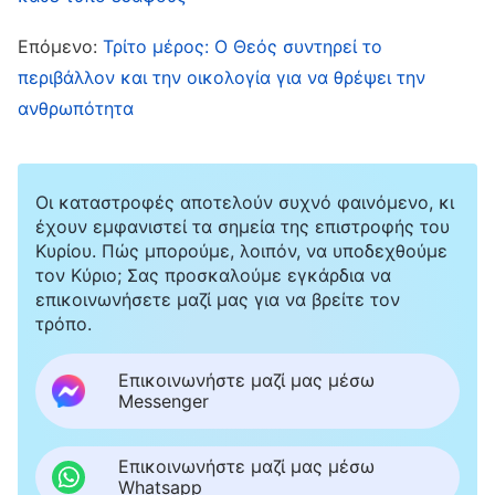
ανθρώπων. Έτσι διαχειρίζεται ο Θεός όλα τα
πράγματα, παρέχοντας στο ανθρώπινο γένος το
Επόμενο:
Τρίτο μέρος: Ο Θεός συντηρεί το
περιβάλλον και την οικολογία για να θρέψει την
καλύτερο περιβάλλον για επιβίωση. Τα έμβια
ανθρωπότητα
όντα ανάμεσα σε όλα τα πράγματα έχουν το
καθένα τη δική του τροφή που συντηρεί τη ζωή
τους μέσα στα όρια του δικού τους
Οι καταστροφές αποτελούν συχνό φαινόμενο, κι
περιβάλλοντος επιβίωσης. Με αυτήν την τροφή,
έχουν εμφανιστεί τα σημεία της επιστροφής του
Κυρίου. Πώς μπορούμε, λοιπόν, να υποδεχθούμε
προσκολλώνται μέσα στο γηγενές περιβάλλον
τον Κύριο; Σας προσκαλούμε εγκάρδια να
επιβίωσής τους. Σε αυτού του είδους το
επικοινωνήσετε μαζί μας για να βρείτε τον
τρόπο.
περιβάλλον, εξακολουθούν να επιβιώνουν, να
πολλαπλασιάζονται και να προχωρούν εμπρός
Επικοινωνήστε μαζί μας μέσω
σύμφωνα με τους νόμους που θέσπισε ο Θεός
Messenger
γι’ αυτά. Χάρη στους νόμους αυτού του τύπου,
Επικοινωνήστε μαζί μας μέσω
χάρη στον προκαθορισμό του Θεού, όλα τα
Whatsapp