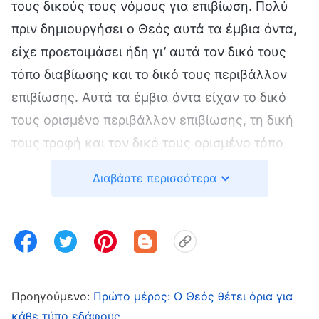
τους δικούς τους νόμους για επιβίωση. Πολύ
πριν δημιουργήσει ο Θεός αυτά τα έμβια όντα,
είχε προετοιμάσει ήδη γι’ αυτά τον δικό τους
τόπο διαβίωσης και το δικό τους περιβάλλον
επιβίωσης. Αυτά τα έμβια όντα είχαν το δικό
τους ορισμένο περιβάλλον επιβίωσης, τη δική
τους τροφή και τον δικό τους ορισμένο τόπο
διαβίωσης, και είχαν το δικό τους ορισμένο
Διαβάστε περισσότερα
μέρος που ήταν κατάλληλο για την επιβίωσή
τους, μέρος με θερμοκρασίες κατάλληλες για
την επιβίωσή τους. Έτσι, δεν θα περιπλανιόνταν
με οποιονδήποτε τρόπο ούτε και θα
υπονόμευαν την επιβίωση της ανθρωπότητας,
Προηγούμενο:
Πρώτο μέρος: Ο Θεός θέτει όρια για
και ούτε θα επιδρούσαν στη ζωή των
κάθε τύπο εδάφους