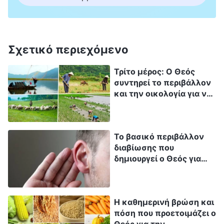
πράγματα ζουν αρμονικά με το ανθρώπινο
γένος, και το ανθρώπινο γένος συνυπάρχει με
όλα τα πράγματα με αλληλοεξαρτώμενο τρόπο.
Σχετικό περιεχόμενο
«Ο Λόγος», τόμ. 2: «Σχετικά με το να γνωρίζει κανείς
τον Θεό», Ο ίδιος ο Θεός, ο μοναδικός Θ΄
Τρίτο μέρος: Ο Θεός
συντηρεί το περιβάλλον
και την οικολογία για να
θρέψει την
ανθρωπότητα
Το βασικό περιβάλλον
διαβίωσης που
δημιουργεί ο Θεός για
την ανθρωπότητα: Ο
ήχος
Η καθημερινή βρώση και
πόση που προετοιμάζει ο