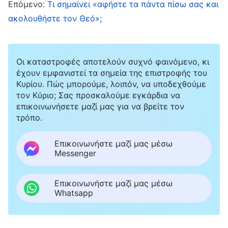
Επόμενο:
Τι σημαίνει «αφήστε τα πάντα πίσω σας και
Απόσπασμα από το κεφάλαιο «Πώς να γνωρίσουμε
ακολουθήστε τον Θεό»;
τη φύση του ανθρώπου» στο βιβλίο «Αρχεία των
Συνομιλιών του Χριστού»
Οι καταστροφές αποτελούν συχνό φαινόμενο, κι
Η αλήθεια που ο άνθρωπος χρειάζεται να
έχουν εμφανιστεί τα σημεία της επιστροφής του
Κυρίου. Πώς μπορούμε, λοιπόν, να υποδεχθούμε
κατέχει βρίσκεται στον λόγο του Θεού, και
τον Κύριο; Σας προσκαλούμε εγκάρδια να
είναι η πιο ωφέλιμη και χρήσιμη αλήθεια για
επικοινωνήσετε μαζί μας για να βρείτε τον
την ανθρωπότητα. Είναι η τόνωση και η θρέψη
τρόπο.
που χρειάζεται το σώμα σας, κάτι που βοηθά
Επικοινωνήστε μαζί μας μέσω
τον άνθρωπο να επανακτήσει την κανονική
Messenger
ανθρώπινη φύση του. Πρόκειται για μια αλήθεια
με την οποία ο άνθρωπος θα πρέπει να είναι
Επικοινωνήστε μαζί μας μέσω
Whatsapp
εφοδιασμένος. Όσο περισσότερο κάνετε πράξη
τον λόγο του Θεού, τόσο γρηγορότερα η ζωή