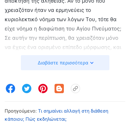
απόκτηση της αλήθειας. Αν το μόνο που
χρειαζόταν ήταν να ερμηνεύεις το
κυριολεκτικό νόημα των λόγων Του, τότε θα
είχε νόημα η διαφώτιση του Αγίου Πνεύματος;
Σε αυτήν την περίπτωση, θα χρειαζόταν μόνο
να έχεις ένα ορισμένο επίπεδο μόρφωσης, και
οι αμόρφωτοι θα βρίσκονταν όλοι τους σε πολύ
Διαβάστε περισσότερα
δύσκολη θέση. Το έργο του Θεού δεν είναι κάτι
που μπορεί να κατανοηθεί από τον ανθρώπινο
εγκέφαλο. Η πραγματική κατανόηση των
λόγων του Θεού εξαρτάται κυρίως από το αν
έχει κανείς διαφώτιση από το Άγιο Πνεύμα·
Προηγούμενο:
Τι σημαίνει αλλαγή στη διάθεση
τούτη είναι η διαδικασία απόκτησης της
κάποιου; Πώς εκδηλώνεται;
αλήθειας.