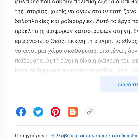
φύλακες που ασκούν πολιτική εξουσία και θα
της ιστορίας, χωρίς να αγωνιστούν ποτέ ξανά
δολοπλοκίες και ραδιουργίες. Αυτό το έργο π
πρόκλησης διαφόρων καταστροφών στη γη. Εντ
εμφανιστεί ο Θεός. Εκείνη τη στιγμή, το έθν
να είναι μια χώρα ακαθαρσίας, επομένως δεν
παίδευσης. Αυτή είναι η δίκαιη διάθεση του Θ
Κατά τη διάρκεια αυτής της περιόδου, όλοι ό
δράκοντα θα υποστούν συμφορές, στις οποίες 
Διαβάστ
εκκλησία). Αυτή είναι ακριβώς η στιγμή που ε
άνθρωποι και κανείς δεν μπορεί να ξεφύγει. 
αυτού του σταδίου του έργου, ο Θεός λέει: «
σχεδίων». Επειδή στο μέλλον δεν θα υπάρχει 
καταστροφής, οι άνθρωποι θα μπορούν να σκέ
Προηγούμενο:
Η βλάβη και οι συνέπειες του διεφ