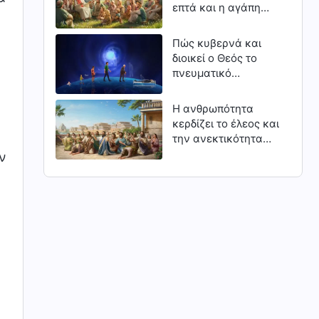
επτά και η αγάπη
ή
του Κυρίου
Πώς κυβερνά και
διοικεί ο Θεός το
πνευματικό
βασίλειο: Ο κύκλος
ζωής και θανάτου
Η ανθρωπότητα
των διαφόρων
κερδίζει το έλεος και
ανθρώπων της
την ανεκτικότητα
πίστης
του Θεού μέσα από
ν
την ειλικρινή
μετάνοια (Μέρος
τρίτο)