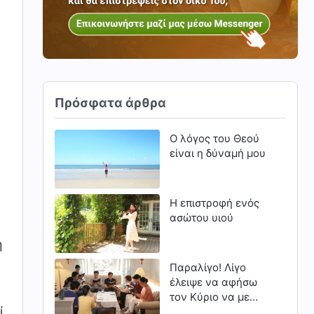
Πρόσφατα άρθρα
Ο λόγος του Θεού
είναι η δύναμή μου
Η επιστροφή ενός
ασώτου υιού
η
Παραλίγο! Λίγο
έλειψε να αφήσω
τον Κύριο να με
ί
προσπεράσει (Μέρος