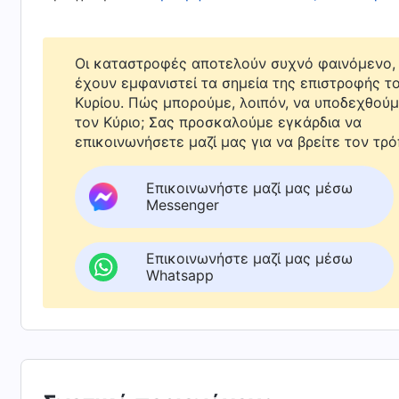
αμελούν οτιδήποτε άλλο, και θα είναι δύσκο
καταστροφής. Συνεπώς, ζητείται από τους αν
καρδιά κατά τη διάρκεια αυτής της υπέροχης 
Οι καταστροφές αποτελούν συχνό φαινόμενο, 
έχουν εμφανιστεί τα σημεία της επιστροφής τ
γεγονός αυτό παρέλθει, ο Θεός θα έχει συντ
Κυρίου. Πώς μπορούμε, λοιπόν, να υποδεχθού
οπότε το έργο της μαρτυρίας του λαού του Θεο
τον Κύριο; Σας προσκαλούμε εγκάρδια να
επικοινωνήσετε μαζί μας για να βρείτε τον τρό
Θεός θα ξεκινήσει το επόμενο στάδιο του έρ
δράκοντα και, εν τέλει, καρφώνοντας ανθρώ
Επικοινωνήστε μαζί μας μέσω
κατόπιν του οποίου θα αφανίσει όλη την ανθ
Messenger
έργου του Θεού.
Επικοινωνήστε μαζί μας μέσω
«Ο Λόγος», τόμ. 1: «Η εμφάνιση και το έργο του
Whatsapp
Όλες οι συμφορές θα συμβούν η μία μετά την 
συμφορές: Παντού συμβαίνουν επιδημίες, λιμοί