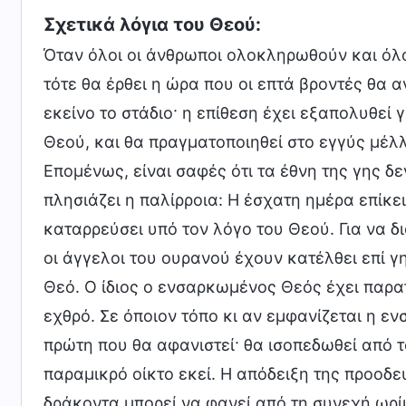
Σχετικά λόγια του Θεού:
Όταν όλοι οι άνθρωποι ολοκληρωθούν και όλα 
τότε θα έρθει η ώρα που οι επτά βροντές θα 
εκείνο το στάδιο· η επίθεση έχει εξαπολυθεί γ
Θεού, και θα πραγματοποιηθεί στο εγγύς μέλλ
Επομένως, είναι σαφές ότι τα έθνη της γης δ
πλησιάζει η παλίρροια: Η έσχατη ημέρα επίκε
καταρρεύσει υπό τον λόγο του Θεού. Για να δι
οι άγγελοι του ουρανού έχουν κατέλθει επί γ
Θεό. Ο ίδιος ο ενσαρκωμένος Θεός έχει παρατ
εχθρό. Σε όποιον τόπο κι αν εμφανίζεται η εν
πρώτη που θα αφανιστεί· θα ισοπεδωθεί από το
παραμικρό οίκτο εκεί. Η απόδειξη της προοδ
δράκοντα μπορεί να φανεί από τη συνεχή ωρί