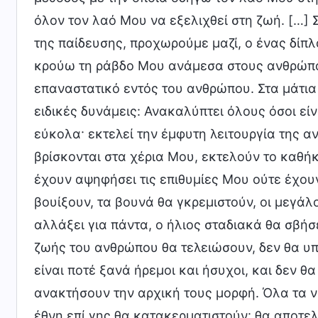
όλον τον λαό Μου να εξελιχθεί στη ζωή. […]
της παίδευσης, προχωρούμε μαζί, ο ένας δίπ
κρούω τη ράβδο Μου ανάμεσα στους ανθρώπους
επαναστατικό εντός του ανθρώπου. Στα μάτια
ειδικές δυνάμεις: Ανακαλύπτει όλους όσοι εί
εύκολα· εκτελεί την έμφυτη λειτουργία της αν
βρίσκονται στα χέρια Μου, εκτελούν το καθή
έχουν αψηφήσει τις επιθυμίες Μου ούτε έχουν
βουίξουν, τα βουνά θα γκρεμιστούν, οι μεγάλ
αλλάξει για πάντα, ο ήλιος σταδιακά θα σβήσε
ζωής του ανθρώπου θα τελειώσουν, δεν θα υπ
είναι ποτέ ξανά ήρεμοι και ήσυχοι, και δεν 
ανακτήσουν την αρχική τους μορφή. Όλα τα ν
έθνη επί γης θα κατακερματιστούν· θα αποτε