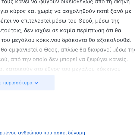
 τους κάνει να φύγουν οικειοθελώς από τη σκηνή
 για κύρος και χωρίς να ασχοληθούν ποτέ ξανά με
ρέπει να επιτελεστεί μέσω του Θεού, μέσω της
ούτοις, δεν ισχύει σε καμία περίπτωση ότι θα
ος του μεγάλου κόκκινου δράκοντα θα εξακολουθεί
 θα εμφανιστεί ο Θεός, απλώς θα διαφανεί μέσω τη
εού, από την οποία δεν μπορεί να ξεφύγει κανείς.
σοι κατοικούν στο έθνος του μεγάλου κόκκινου
περιλαμβάνεται φυσικά και η βασιλεία στη γη (η
ε περισσότερα
μφανίζονται τα γεγονότα, οπότε τις βιώνουν όλοι οι
Αυτό έχει προκαθοριστεί από τον Θεό. Ακριβώς λόγ
Τώρα είναι η ώρα για την υλοποίηση μεγαλειωδών
εκκλησία επί γης και λόγω της έλευσης της
φτονται μόνο ό,τι υπάρχει μπροστά τους και θα
θαρμένου ανθρώπου που ασκεί δύναμη