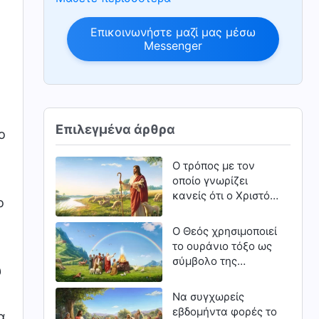
Επικοινωνήστε μαζί μας μέσω
Messenger
Επιλεγμένα άρθρα
ο
Ο τρόπος με τον
οποίο γνωρίζει
κανείς ότι ο Χριστός
ο
είναι η αλήθεια, η
οδός και η ζωή
Ο Θεός χρησιμοποιεί
το ουράνιο τόξο ως
σύμβολο της
υ
διαθήκης Του με τον
άνθρωπο
Να συγχωρείς
εβδομήντα φορές το
α