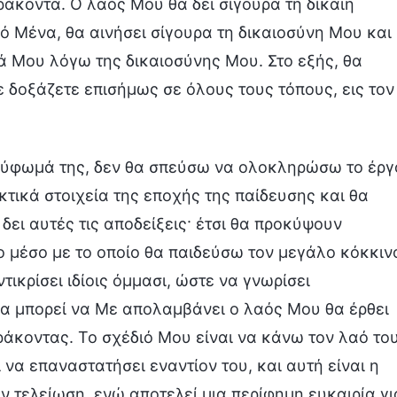
άκοντα. Ο λαός Μου θα δει σίγουρα τη δίκαιη
 Μένα, θα αινήσει σίγουρα τη δικαιοσύνη Μου και
ά Μου λόγω της δικαιοσύνης Μου. Στο εξής, θα
 δοξάζετε επισήμως σε όλους τους τόπους, εις τον
ρύφωμά της, δεν θα σπεύσω να ολοκληρώσω το έργ
τικά στοιχεία της εποχής της παίδευσης και θα
ει αυτές τις αποδείξεις· έτσι θα προκύψουν
το μέσο με το οποίο θα παιδεύσω τον μεγάλο κόκκιν
ικρίσει ιδίοις όμμασι, ώστε να γνωρίσει
θα μπορεί να Με απολαμβάνει ο λαός Μου θα έρθει
ράκοντας. Το σχέδιό Μου είναι να κάνω τον λαό το
να επαναστατήσει εναντίον του, και αυτή είναι η
ν τελείωση, ενώ αποτελεί μια περίφημη ευκαιρία γι