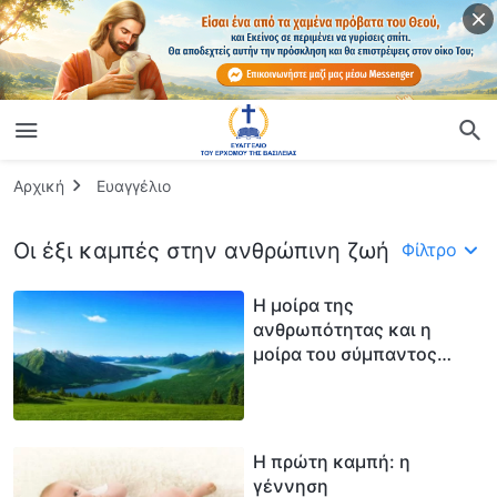
Αρχική
Ευαγγέλιο
Οι έξι καμπές στην ανθρώπινη ζωή
Φίλτρο
Η μοίρα της
ανθρωπότητας και η
μοίρα του σύμπαντος
είναι αναπόσπαστες από
την κυριαρχία του
Δημιουργού
Η πρώτη καμπή: η
γέννηση