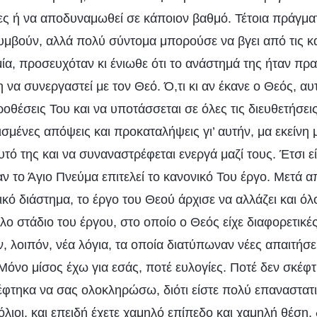
ες ή να αποδυναμωθεί σε κάποιον βαθμό. Τέτοια πράγματ
μβούν, αλλά πολύ σύντομα μπορούσε να βγει από τις κα
α, προσευχόταν κι ένιωθε ότι το ανάστημά της ήταν πρα
 να συνεργαστεί με τον Θεό. Ό,τι κι αν έκανε ο Θεός, α
προθέσεις Του και να υποτάσσεται σε όλες τις διευθετήσει
ισμένες απόψεις και προκαταλήψεις γι’ αυτήν, μα εκείνη
υτό της και να συναναστρέφεται ενεργά μαζί τους. Έτσι εί
 το Άγιο Πνεύμα επιτελεί το κανονικό Του έργο. Μετά α
κό διάστημα, το έργο του Θεού άρχισε να αλλάζει και όλ
λο στάδιο του έργου, στο οποίο ο Θεός είχε διαφορετικέ
, λοιπόν, νέα λόγια, τα οποία διατύπωναν νέες απαιτήσε
όνο μίσος έχω για εσάς, ποτέ ευλογίες. Ποτέ δεν σκέφ
φτηκα να σας ολοκληρώσω, διότι είστε πολύ επαναστατικ
όλιοι, και επειδή έχετε χαμηλό επίπεδο και χαμηλή θέση, 