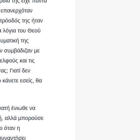
ρδιά της είχε πάντα
ά επανερχόταν
 πρόοδός της ήταν
α λόγια του Θεού
υματική της
εν συμβάδιζαν με
ελφούς και τις
ς; Γιατί δεν
 κάνετε εσείς, θα
νατή ένιωθε να
κή, αλλά μπορούσε
ι όταν η
συναντήσει