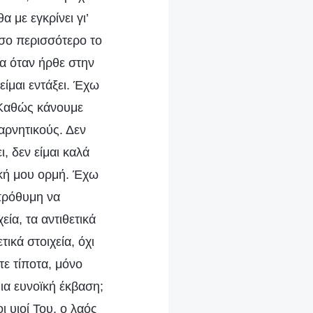
 με εγκρίνει γι’
 Όσο περισσότερο το
ρα όταν ήρθε στην
είμαι εντάξει. Έχω
. Καθώς κάνουμε
αρνητικούς. Δεν
ι, δεν είμαι καλά
ική μου ορμή. Έχω
πρόθυμη να
εία, τα αντιθετικά
ικά στοιχεία, όχι
τε τίποτα, μόνο
μια ευνοϊκή έκβαση;
ι υιοί Του, ο λαός