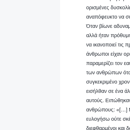
ορισμένες δυσκολί
αναπόφευκτο να συ
Όταν βίωνε αδυναμί
αλλά ήταν πρόθυμη
να ικανοποιεί τις 
άνθρωποι είχαν ορ
παραμερίζει τον εα
των ανθρώπων όταν
συγκεκριμένο χρονι
εισήλθαν σε ένα άλ
αυτούς. Ειπώθηκαν
ανθρώπους: «[…] Μ
ευλογήσω ούτε σκέ
διεφθαρμένοι και δ