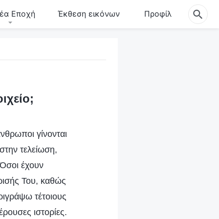
έα Εποχή
Έκθεση εικόνων
Προφίλ
ιχείο;
άνθρωποι γίνονται
στην τελείωση,
. Όσοι έχουν
ρισής Του, καθώς
εριγράψω τέτοιους
ρουσες ιστορίες.