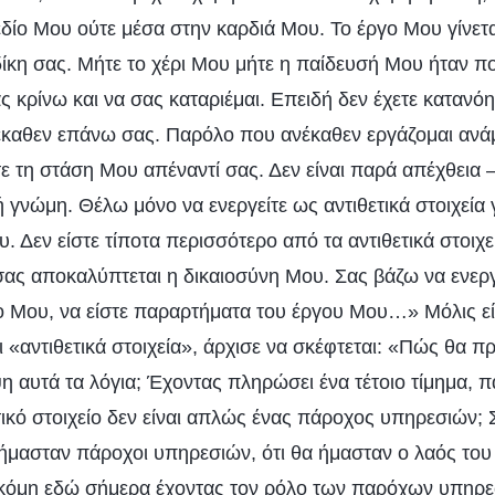
δίο Μου ούτε μέσα στην καρδιά Μου. Το έργο Μου γίνετα
ίκη σας. Μήτε το χέρι Μου μήτε η παίδευσή Μου ήταν πο
 κρίνω και να σας καταριέμαι. Επειδή δεν έχετε κατανόη
καθεν επάνω σας. Παρόλο που ανέκαθεν εργάζομαι ανά
τε τη στάση Μου απέναντί σας. Δεν είναι παρά απέχθεια
 γνώμη. Θέλω μόνο να ενεργείτε ως αντιθετικά στοιχεία γ
 Δεν είστε τίποτα περισσότερο από τα αντιθετικά στοιχε
ας αποκαλύπτεται η δικαιοσύνη Μου. Σας βάζω να ενεργε
γο Μου, να είστε παραρτήματα του έργου Μου…» Μόλις είδ
 «αντιθετικά στοιχεία», άρχισε να σκέφτεται: «Πώς θα 
 αυτά τα λόγια; Έχοντας πληρώσει ένα τέτοιο τίμημα, π
ετικό στοιχείο δεν είναι απλώς ένας πάροχος υπηρεσιών; 
α ήμασταν πάροχοι υπηρεσιών, ότι θα ήμασταν ο λαός το
κόμη εδώ σήμερα έχοντας τον ρόλο των παρόχων υπηρε