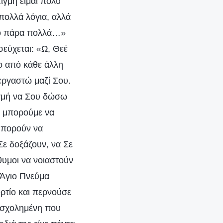
ιγμή είμαι πολύ
 πολλά λόγια, αλλά
Θεό πάρα πολλά…»
σεύχεται: «Ω, Θεέ
ο από κάθε άλλη
εργαστώ μαζί Σου.
τιγμή να Σου δώσω
ν μπορούμε να
 μπορούν να
Σε δοξάζουν, να Σε
όθυμοι να νοιαστούν
ο Άγιο Πνεύμα
ορτίο και περνούσε
πασχολημένη που