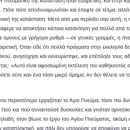
Η πνευματική της κατάσταση ήταν εξαιρετική, και στην κα
ίο. Πότε πότε αποδυναμωνόταν και έπεφτε σε τέλμα, αλλ
νική της κατάσταση. Μετά από μια περίοδο σαν αυτή, η
ατάφερε να αποκτήσει κάποια κατανόηση για πολλά από τ
ινε ύμνους με γρήγορο ρυθμό —σε γενικές γραμμές, η πνε
ιρετική. Όταν είδε ότι πολλά πράγματα στην εκκλησία δ
Θεού, ανησύχησε και εκνευρίστηκε, και επέπληξε τους αδ
τας: «Αυτό είναι αφοσιωμένη εκτέλεση του καθήκοντός σα
ετε ούτε καν ένα τόσο μικρό τίμημα; Αν δεν θέλετε να το
όσο περισσότερο εργαζόταν το Άγιο Πνεύμα, τόσο πιο δυ
ς. Πού και πού συναντούσε δυσκολίες και γινόταν αρνητι
Δηλαδή, όταν βίωνε το έργο του Αγίου Πνεύματος, ακόμη κ
ν καταπληκτική, και πάλι δεν μπορούσε να αποφύγει να 