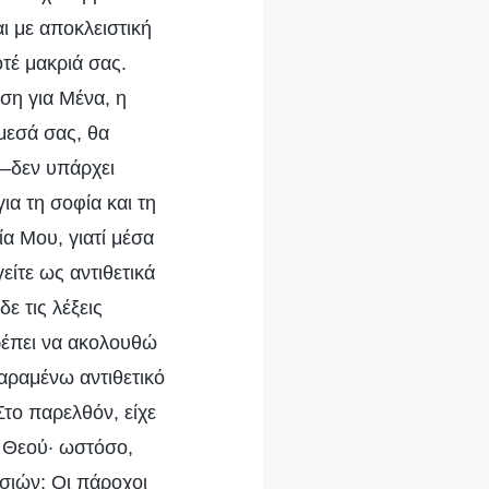
ι με αποκλειστική
τέ μακριά σας.
ση για Μένα, η
μεσά σας, θα
 —δεν υπάρχει
ια τη σοφία και τη
ία Μου, γιατί μέσα
ίτε ως αντιθετικά
ε τις λέξεις
πρέπει να ακολουθώ
αραμένω αντιθετικό
Στο παρελθόν, είχε
υ Θεού· ωστόσο,
σιών; Οι πάροχοι