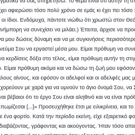
ματικά να σας υπηρετήσω. Το θέμα είναι ότι αυτήν τη στ
ει αφιερώσει τόσο πολύ χρόνο σε εμάς κι έχει πει τόσο
 οι ίδιοι. Ενδόμυχα, πάντοτε νιώθω ότι χρωστώ στον 
 ανήμπορη να συνεχίσει να μιλάει.) Έπειτα, άρχισε να προ
να μου δώσεις δύναμη και να με συγκινήσεις περισσότερ
 Πνεύμα Σου να εργαστεί μέσα μου. Είμαι πρόθυμη να συν
να κερδίσεις δόξα στο τέλος, είμαι πρόθυμη αυτήν τη σ
ό. Είμαι πρόθυμη ακόμα και να δώσω τη ζωή μου εφόσο
ους αίνους, και εφόσον οι αδελφοί και οι αδελφές μας
χορεύουν με χαρά για να υμνούν το άγιο όνομά Σου, να 
αι βέβαιοι ότι το έργο Σου είναι αληθινό και να είναι πρ
πωμίζεσαι [...]» Προσευχήθηκε έτσι με ειλικρίνεια, και τ
 ένα φορτίο. Κατά την περίοδο εκείνη, είχε εξαιρετικό φ
 διαβάζοντας, γράφοντας και ακούγοντας. Ήταν τόσο α