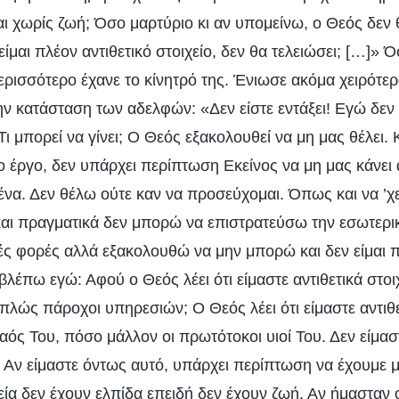
ι χωρίς ζωή; Όσο μαρτύριο κι αν υπομείνω, ο Θεός δεν θα
είμαι πλέον αντιθετικό στοιχείο, δεν θα τελειώσει; […]»
ερισσότερο έχανε το κίνητρό της. Ένιωσε ακόμα χειρότε
την κατάσταση των αδελφών: «Δεν είστε εντάξει! Εγώ δεν 
! Τι μπορεί να γίνει; Ο Θεός εξακολουθεί να μη μας θέλει
ο έργο, δεν υπάρχει περίπτωση Εκείνος να μη μας κάνει 
εμένα. Δεν θέλω ούτε καν να προσεύχομαι. Όπως και να ’χε
και πραγματικά δεν μπορώ να επιστρατεύσω την εσωτερ
ς φορές αλλά εξακολουθώ να μην μπορώ και δεν είμαι 
βλέπω εγώ: Αφού ο Θεός λέει ότι είμαστε αντιθετικά στοιχ
 απλώς πάροχοι υπηρεσιών; Ο Θεός λέει ότι είμαστε αντιθετ
 λαός Του, πόσο μάλλον οι πρωτότοκοι υιοί Του. Δεν είμασ
α. Αν είμαστε όντως αυτό, υπάρχει περίπτωση να έχουμε 
χεία δεν έχουν ελπίδα επειδή δεν έχουν ζωή. Αν ήμασταν ο