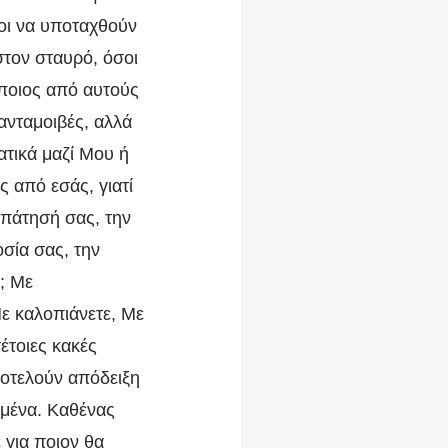
οι να υποταχθούν
στον σταυρό, όσοι
ποιος από αυτούς
ανταμοιβές, αλλά
ατικά μαζί Μου ή
 από εσάς, γιατί
πάτησή σας, την
οσία σας, την
; Με
Με καλοπιάνετε, Με
έτοιες κακές
ποτελούν απόδειξη
Εμένα. Καθένας
 για ποιον θα