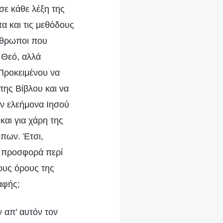
σε κάθε λέξη της
α και τις μεθόδους
νθρωποι που
 Θεό, αλλά
 Προκειμένου να
της Βίβλου και να
ν ελεήμονα Ιησού
και για χάρη της
ώπων. Έτσι,
ν προσφορά περί
ους όρους της
αφής;
 απ’ αυτόν τον