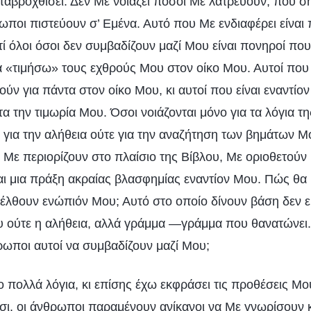
αβροχθίσει. Δεν Με νοιάζει πόσοι Με λατρεύουν, που ση
ρωποι πιστεύουν σ’ Εμένα. Αυτό που Με ενδιαφέρει είναι
τί όλοι όσοι δεν συμβαδίζουν μαζί Μου είναι πονηροί πο
α «τιμήσω» τους εχθρούς Μου στον οίκο Μου. Αυτοί που
ν για πάντα στον οίκο Μου, κι αυτοί που είναι εναντίο
τα την τιμωρία Μου. Όσοι νοιάζονται μόνο για τα λόγια τη
 για την αλήθεια ούτε για την αναζήτηση των βημάτων Μ
ι Με περιορίζουν στο πλαίσιο της Βίβλου, Με οριοθετούν
ναι μια πράξη ακραίας βλασφημίας εναντίον Μου. Πώς θα
λθουν ενώπιόν Μου; Αυτό στο οποίο δίνουν βάση δεν εί
υ ούτε η αλήθεια, αλλά γράμμα —γράμμα που θανατώνει
ωποι αυτοί να συμβαδίζουν μαζί Μου;
 πολλά λόγια, κι επίσης έχω εκφράσει τις προθέσεις Μου
τσι, οι άνθρωποι παραμένουν ανίκανοι να Με γνωρίσουν 