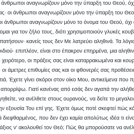
ι άνθρωποι αναγνωρίζουν μόνο την ύπαρξη του Θεού, όχι
ας· οι άνθρωποι αναγνωρίζουν μόνο την ύπαρξη του Θεού
οι άνθρωποι αναγνωρίζουν μόνο το όνομα του Θεού, όχι 
μαι για τον ζήλο τους, διότι χρησιμοποιούν γλυκές κου
πατήσουν· κανείς τους δεν Με λατρεύει αληθινά. Τα λόγι
ιδιού· επιπλέον, είναι στο έπακρον επηρμένα, μια αληθι
 χειρότερο, οι πράξεις σας είναι καταρρακωμένα και κου
 οι άμετρες επιθυμίες σας και οι φθονερές σας προθέσε
τιά. Έχετε γίνει σκόροι στον οίκο Μου, αντικείμενα που π
απορρίψω. Γιατί κανένας από εσάς δεν αγαπά την αλήθει
γηθείτε, να ανέλθετε στους ουρανούς, να δείτε το μεγαλ
την εξουσία Του επί γης. Έχετε όμως ποτέ σκεφτεί πώς κ
 διεφθαρμένος, που δεν έχει καμία απολύτως ιδέα τι είνα
 άξιος ν’ ακολουθεί τον Θεό; Πώς θα μπορούσατε να ανέ