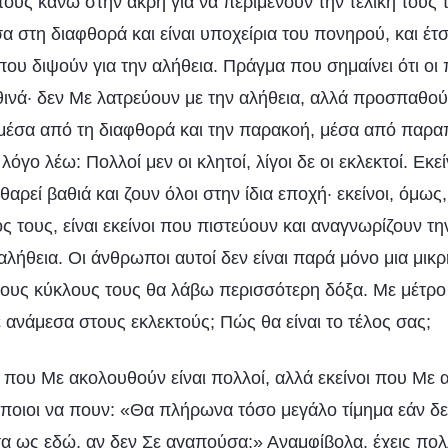
υς κάνω στην άκρη για να περιμένουν την τελική τους τ
 στη διαφθορά και είναι υποχείρια του πονηρού, και έτσι
ου διψούν για την αλήθεια. Πράγμα που σημαίνει ότι οι 
ινά· δεν Με λατρεύουν με την αλήθεια, αλλά προσπαθού
έσα από τη διαφθορά και την παρακοή, μέσα από παραπλ
λόγο λέω: Πολλοί μεν οι κλητοί, λίγοι δε οι εκλεκτοί. Εκε
θαρεί βαθιά και ζουν όλοι στην ίδια εποχή· εκείνοι, όμως
ος τους, είναι εκείνοι που πιστεύουν και αναγνωρίζουν τη
λήθεια. Οι άνθρωποι αυτοί δεν είναι παρά μόνο μια μικρ
τους κύκλους τους θα λάβω περισσότερη δόξα. Με μέτρο 
ε ανάμεσα στους εκλεκτούς; Πώς θα είναι το τέλος σας;
ι που Με ακολουθούν είναι πολλοί, αλλά εκείνοι που Με
 κάποιοι να πουν: «Θα πλήρωνα τόσο μεγάλο τίμημα εάν δ
 ως εδώ, αν δεν Σε αγαπούσα;» Αναμφίβολα, έχεις πολλ