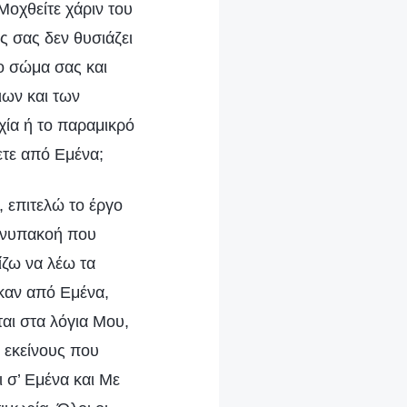
Μοχθείτε χάριν του
ς σας δεν θυσιάζει
το σώμα σας και
ιων και των
χία ή το παραμικρό
σετε από Εμένα;
, επιτελώ το έργο
ανυπακοή που
ίζω να λέω τα
καν από Εμένα,
αι στα λόγια Μου,
 εκείνους που
 σ’ Εμένα και Με