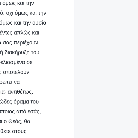
 όμως και την
, όχι όμως και την
όμως και την ουσία
βέντες απλώς και
α σας περιέχουν
νή διακήρυξη του
ρελιασμένα σε
ις αποτελούν
ρέπει να
α· αντιθέτως,
ειώδες όραμα του
άποιος από εσάς,
ι ο Θεός, θα
λθετε στους