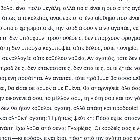
ολα, είναι πολύ μεγάλη, αλλά ποια είναι η ουσία της αγ
όπως αποκαλείται, αναφέρεται σ’ ένα αίσθημα που είναι
ο οποίο χρησιμοποιείς την καρδιά σου για να αγαπάς, να 
γάπη δεν υπάρχουν προϋποθέσεις, δεν υπάρχουν φραγμοί,
άπη δεν υπάρχει καχυποψία, ούτε δόλος, ούτε πονηρία.
συναλλαγές ούτε καθόλου νοθεία. Αν αγαπάς, τότε δεν 
προδίδεις, δεν επαναστατείς, δεν απαιτείς, ούτε ζητάς να
ορισμένη ποσότητα. Αν αγαπάς, τότε πρόθυμα θα αφοσιω
ς, θα είσαι σε αρμονία με Εμένα, θα απαρνηθείς όλα όσα
ην οικογένειά σου, το μέλλον σου, τη νιότη σου και τον 
 δεν θα ήταν καθόλου αγάπη, αλλά απάτη και προδοσία! 
Είναι αληθινή αγάπη; Ή μήπως ψεύτικη; Πόσα έχεις απαρν
άπη έχω λάβει από σένα; Γνωρίζεις; Οι καρδιές σας είνα
τηση —κι εφόσον είναι έτσι, πόση από την αγάπη σας είν