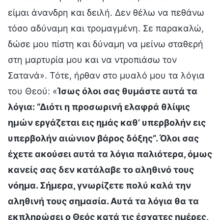
είμαι άνανδρη και δειλή. Δεν θέλω να πεθάνω
τόσο αδύναμη και τρομαγμένη. Σε παρακαλώ,
δώσε μου πίστη και δύναμη να μείνω σταθερή
στη μαρτυρία μου και να ντροπιάσω τον
Σατανά». Τότε, ήρθαν στο μυαλό μου τα λόγια
του Θεού: «
Ίσως όλοι σας θυμάστε αυτά τα
λόγια: “Διότι η προσωρινή ελαφρά θλίψις
ημών εργάζεται εις ημάς καθ’ υπερβολήν εις
υπερβολήν αιώνιον βάρος δόξης”. Όλοι σας
έχετε ακούσει αυτά τα λόγια παλιότερα, όμως
κανείς σας δεν κατάλαβε το αληθινό τους
νόημα. Σήμερα, γνωρίζετε πολύ καλά την
αληθινή τους σημασία. Αυτά τα λόγια θα τα
εκπληρώσει ο Θεός κατά τις έσχατες ημέρες,