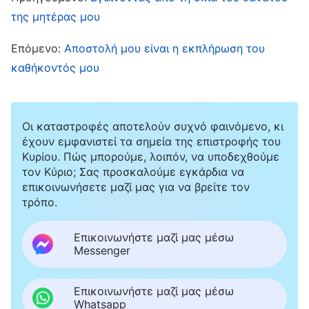
της μητέρας μου
θα είμαι καλός άνθρωπος —θα είμαι ασεβής
ως τέκνο και θα με αποδοκιμάσει η κοινωνία.
Επόμενο:
Αποστολή μου είναι η εκπλήρωση του
Θα είμαι άτομο χωρίς συνείδηση”. Είναι ορθή
καθήκοντός μου
αυτή η άποψη; Οι άνθρωποι έχουν δει τόσες
αλήθειες που εκφράζει ο Θεός —απαίτησε ο
Οι καταστροφές αποτελούν συχνό φαινόμενο, κι
Θεός να δείχνει κάποιος ευσέβεια τέκνου
έχουν εμφανιστεί τα σημεία της επιστροφής του
προς τους γονείς του; Είναι αυτή μία από τις
Κυρίου. Πώς μπορούμε, λοιπόν, να υποδεχθούμε
τον Κύριο; Σας προσκαλούμε εγκάρδια να
αλήθειες που πρέπει να κατανοούν οι πιστοί
επικοινωνήσετε μαζί μας για να βρείτε τον
του Θεού; Όχι, δεν είναι. Ο Θεός
τρόπο.
συναναστράφηκε μόνο σχετικά με ορισμένες
Επικοινωνήστε μαζί μας μέσω
αρχές. Βάσει ποιας αρχής ζητούν τα λόγια του
Messenger
Θεού να συμπεριφέρονται οι άνθρωποι στους
άλλους; Να αγαπούν αυτό που αγαπά ο Θεός
Επικοινωνήστε μαζί μας μέσω
Whatsapp
και να μισούν αυτό που μισεί: αυτή είναι η