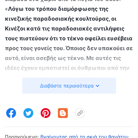
«
Λόγω του τρόπου διαμόρφωσης της
κινεζικής παραδοσιακής κουλτούρας, οι
Κινέζοι κατά τις παραδοσιακές αντιλήψεις
τους πιστεύουν ότι το τέκνο οφείλει ευσέβεια
προς τους γονείς του. Όποιος δεν υπακούει σε
αυτό, είναι ασεβής ως τέκνο. Με αυτές τις
ιδέες έχουν εμποτιστεί οι άνθρωποι από την
παιδική τους ηλικία, αυτές διδάσκονται
Διαβάστε περισσότερα
ουσιαστικά σε κάθε σπιτικό, αλλά και σε
κάθε σχολείο και στην κοινωνία γενικότερα.
Όταν γεμίζεις το κεφάλι κάποιου με τέτοιου
είδους πράγματα, σκέφτεται αυτός: “Η
ευσέβεια του τέκνου είναι σημαντικότερη
από οτιδήποτε άλλο. Εάν δεν την τηρώ, δεν
Προηγούμενο:
Βγαίνοντας από τη σκιά του θανάτου